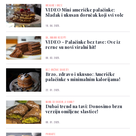
MEKANE I BRZE
VIDEO Mini američke palačinke:
Sladak i ukusan doručak koji svi vole
18. 04. 2025.
DA, IMAMO RECEPT!
VIDEO - Palačinke bez tave: Ove iz
rerne su novi viralni hit!
08. 03. 2025.
BEZ GRIŽNJE SAVJESTI
Brzo, zdravo i ukusno: Američke
palačinke s minimalnim kalorijama!
22. 01. 2025.
NAMA SU UKUSNI, A VAMA?
Dubai trend na tavi: Donosimo brzu
verziju omiljene slastice!
06. 01. 2025.
PROBAJTE