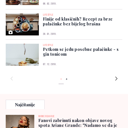
06. 02. 2019.
LIFESTYLE
Finije od klasičnih? Recept za brze
palačinke bez bijelog brašna
28. 01. 2019.
LIFESTYLE
Petkom se jedu posebne palačinke - s
gin tonicom
07. 12. 2018.
1
2
Najčitanije
BURNE REAKCIJE
Fanovi zabrinuti nakon objave novog
spota Ariane Grande: "Nadamo se da je