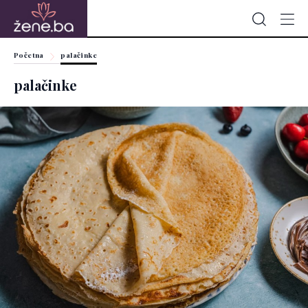
Početna
palačinke
palačinke