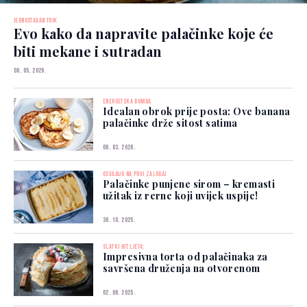
JEDNOSTAVAN TRIK
Evo kako da napravite palačinke koje će
biti mekane i sutradan
08. 05. 2026.
ENERGETSKA BOMBA
Idealan obrok prije posta: Ove banana
palačinke drže sitost satima
06. 03. 2026.
OSVAJAJU NA PRVI ZALOGAJ
Palačinke punjene sirom – kremasti
užitak iz rerne koji uvijek uspije!
30. 10. 2025.
SLATKI HIT LJETA:
Impresivna torta od palačinaka za
savršena druženja na otvorenom
02. 06. 2025.