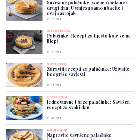
Savršene palačinke, sočne i mekane i
drugi dan: U smjesu samo ubacite i
ovaj sastojak
21. 12. 2024.
OMILJENA POSLASTICA
Palačinke: Recept za tijesto koje se ne
lijepi
01. 11. 2024.
SAVRŠEN DORUČAK
Zdraviji recepti za palačinke: Uživajte
bez griže savjesti
05. 10. 2024.
UZ TO SU I ZDRAVE
Jednostavne i brze palačinke: Savršen
recept za svaki dan
07. 08. 2024.
POPULARNI DESERT
Napravite savršene palačinke