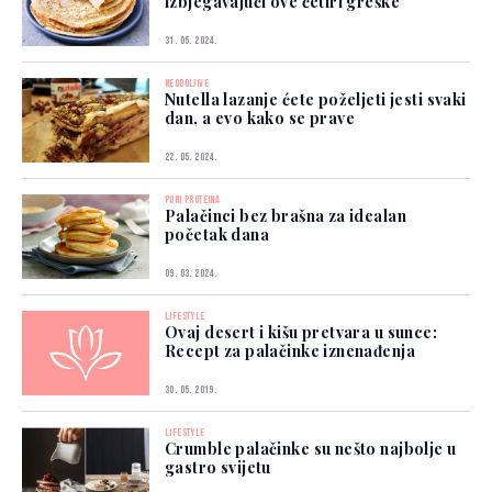
izbjegavajući ove četiri greške
31. 05. 2024.
NEODOLJIVE
Nutella lazanje ćete poželjeti jesti svaki
dan, a evo kako se prave
22. 05. 2024.
PUNI PROTEINA
Palačinci bez brašna za idealan
početak dana
09. 03. 2024.
LIFESTYLE
Ovaj desert i kišu pretvara u sunce:
Recept za palačinke iznenađenja
30. 05. 2019.
LIFESTYLE
Crumble palačinke su nešto najbolje u
gastro svijetu