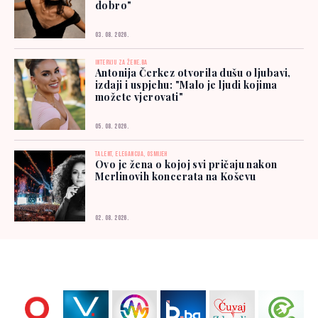
dobro"
03. 08. 2026.
INTERVJU ZA ŽENE.BA
Antonija Čerkez otvorila dušu o ljubavi,
izdaji i uspjehu: "Malo je ljudi kojima
možete vjerovati"
05. 08. 2026.
TALENT, ELEGANCIJA, OSMIJEH
Ovo je žena o kojoj svi pričaju nakon
Merlinovih koncerata na Koševu
02. 08. 2026.