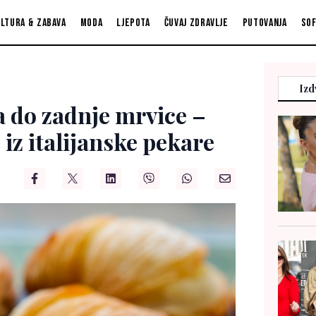
ltura & zabava
Moda
Ljepota
Čuvaj zdravlje
Putovanja
So
Izd
a do zadnje mrvice –
 iz italijanske pekare