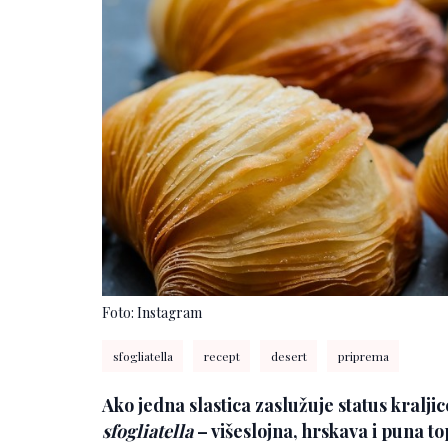
Foto: Instagram
sfogliatella
recept
desert
priprema
Ako jedna slastica zaslužuje status kralji
sfogliatella
– višeslojna, hrskava i puna t