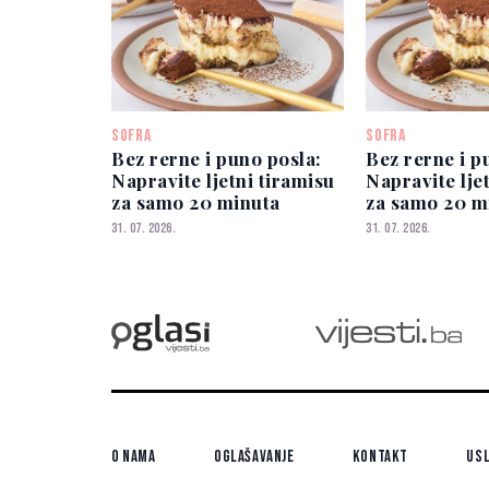
SOFRA
SOFRA
Bez rerne i puno posla:
Bez rerne i p
Napravite ljetni tiramisu
Napravite lje
za samo 20 minuta
za samo 20 m
31. 07. 2026.
31. 07. 2026.
O nama
Oglašavanje
Kontakt
Usl