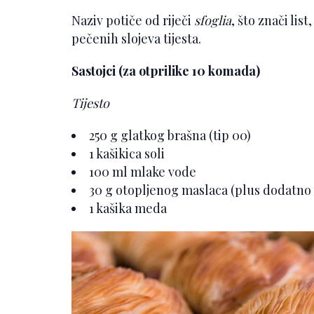
Naziv potiče od riječi
sfoglia
, što znači lis
pečenih slojeva tijesta.
Sastojci (za otprilike 10 komada)
Tijesto
250 g glatkog brašna (tip 00)
1 kašikica soli
100 ml mlake vode
30 g otopljenog maslaca (plus dodatno 
1 kašika meda