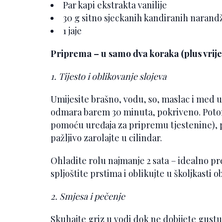
Par kapi ekstrakta vanilije
30 g sitno sjeckanih kandiranih narandž
1 jaje
Priprema – u samo dva koraka (plus vri
1. Tijesto i oblikovanje slojeva
Umijesite brašno, vodu, so, maslac i med u 
odmara barem 30 minuta, pokriveno. Potom
pomoću uređaja za pripremu tjestenine),
pažljivo zarolajte u cilindar.
Ohladite rolu najmanje 2 sata – idealno pre
spljoštite prstima i oblikujte u školjkasti ob
2. Smjesa i pečenje
Skuhajte griz u vodi dok ne dobijete gustu