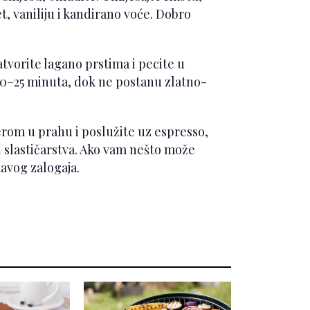
t, vaniliju i kandirano voće. Dobro
atvorite lagano prstima i pecite u
20–25 minuta, dok ne postanu zlatno-
ćerom u prahu i poslužite uz espresso,
ri slastičarstva. Ako vam nešto može
kavog zalogaja.