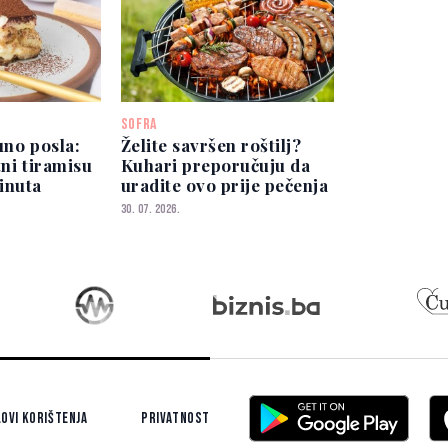
SOFRA
uno posla:
Želite savršen roštilj?
tni tiramisu
Kuhari preporučuju da
inuta
uradite ovo prije pečenja
30. 07. 2026.
ovi korištenja
Privatnost