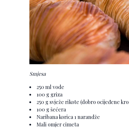
Smjesa
250 ml vode
100 g griza
250 g svježe rikote (dobro ocijeđene kr
100 g šećera
Naribana korica 1 narandže
Mali omjer cimeta