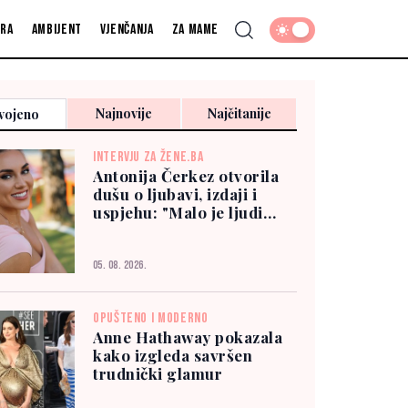
fra
Ambijent
Vjenčanja
Za mame
Najnovije
Najčitanije
vojeno
INTERVJU ZA ŽENE.BA
Antonija Čerkez otvorila
dušu o ljubavi, izdaji i
uspjehu: "Malo je ljudi
kojima možete vjerovati"
05. 08. 2026.
OPUŠTENO I MODERNO
Anne Hathaway pokazala
kako izgleda savršen
trudnički glamur