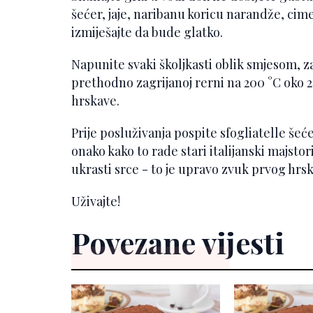
šećer, jaje, naribanu koricu narandže, cime
izmiješajte da bude glatko.
Napunite svaki školjkasti oblik smjesom, z
prethodno zagrijanoj rerni na 200 °C oko 
hrskave.
Prije posluživanja pospite sfogliatelle še
onako kako to rade stari italijanski majsto
ukrasti srce - to je upravo zvuk prvog hrs
Uživajte!
Povezane vijesti