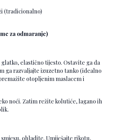
i (tradicionalno)
jeme za odmaranje)
glatko, elastično tijesto. Ostavite ga da
 ga razvaljajte izuzetno tanko (idealno
 premažite otopljenim maslacem i
ko noći. Zatim režite kolutiće, lagano ih
lik.
 smjesu, ohladite. Umiješajte rikotu,