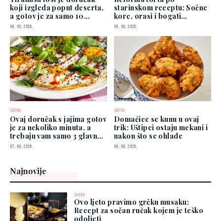
koji izgleda poput deserta,
starinskom receptu: Sočne
a gotov je za samo 10
kore, orasi i bogati
minuta
čokoladni fil
06. 08. 2026.
09. 08. 2026.
SOFRA
SOFRA
Ovaj doručak s jajima gotov
Domaćice se kunu u ovaj
je za nekoliko minuta, a
trik: Uštipci ostaju mekani i
trebaju vam samo 3 glavna
nakon što se ohlade
sastojka
07. 08. 2026.
08. 08. 2026.
Najnovije
SOFRA
Ovo ljeto pravimo grčku musaku:
Recept za sočan ručak kojem je teško
odoljeti