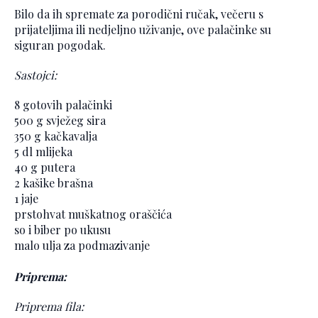
Bilo da ih spremate za porodični ručak, večeru s
prijateljima ili nedjeljno uživanje, ove palačinke su
siguran pogodak.
Sastojci:
8 gotovih palačinki
500 g svježeg sira
350 g kačkavalja
5 dl mlijeka
40 g putera
2 kašike brašna
1 jaje
prstohvat muškatnog oraščića
so i biber po ukusu
malo ulja za podmazivanje
Priprema:
Priprema fila: