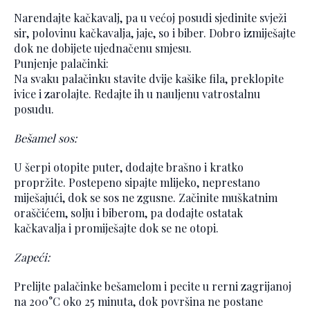
Narendajte kačkavalj, pa u većoj posudi sjedinite svježi
sir, polovinu kačkavalja, jaje, so i biber. Dobro izmiješajte
dok ne dobijete ujednačenu smjesu.
Punjenje palačinki:
Na svaku palačinku stavite dvije kašike fila, preklopite
ivice i zarolajte. Redajte ih u nauljenu vatrostalnu
posudu.
Bešamel sos:
U šerpi otopite puter, dodajte brašno i kratko
propržite. Postepeno sipajte mlijeko, neprestano
miješajući, dok se sos ne zgusne. Začinite muškatnim
oraščićem, solju i biberom, pa dodajte ostatak
kačkavalja i promiješajte dok se ne otopi.
Zapeći:
Prelijte palačinke bešamelom i pecite u rerni zagrijanoj
na 200°C oko 25 minuta, dok površina ne postane