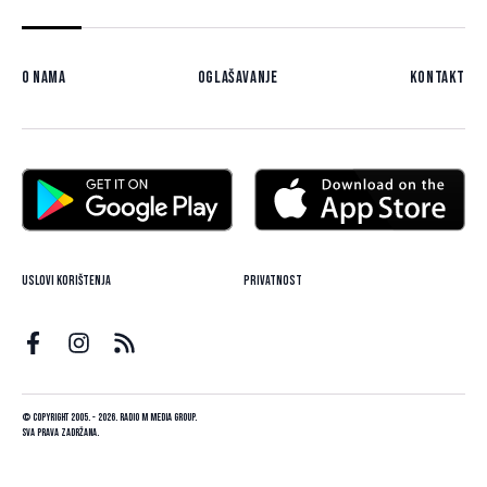
O nama
Oglašavanje
Kontakt
Uslovi korištenja
Privatnost
© Copyright 2005. - 2026. Radio M Media Group.
Sva prava zadržana.
Dizajn i programiranje:
Lampa.ba