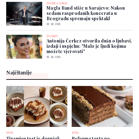
KULTURA & ZABAVA
Magla Band stiže u Sarajevo: Nakon
sedam rasprodanih koncerata u
Beogradu spremaju spektakl
09. 08. 2026.
CELEBRITY
Antonija Čerkez otvorila dušu o ljubavi,
izdaji i uspjehu: "Malo je ljudi kojima
možete vjerovati"
05. 08. 2026.
Najčitanije
SOFRA
SOFRA
Tiramisu tost je doručak
Reforma torta po