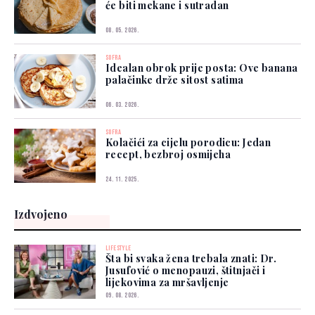
će biti mekane i sutradan
08. 05. 2026.
SOFRA
Idealan obrok prije posta: Ove banana
palačinke drže sitost satima
06. 03. 2026.
SOFRA
Kolačići za cijelu porodicu: Jedan
recept, bezbroj osmijeha
24. 11. 2025.
Izdvojeno
LIFESTYLE
Šta bi svaka žena trebala znati: Dr.
Jusufović o menopauzi, štitnjači i
lijekovima za mršavljenje
09. 08. 2026.