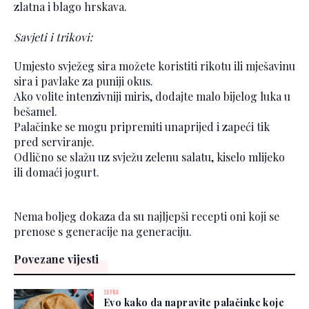
zlatna i blago hrskava.
Savjeti i trikovi:
Umjesto svježeg sira možete koristiti rikotu ili mješavinu
sira i pavlake za puniji okus.
Ako volite intenzivniji miris, dodajte malo bijelog luka u
bešamel.
Palačinke se mogu pripremiti unaprijed i zapeći tik
pred serviranje.
Odlično se slažu uz svježu zelenu salatu, kiselo mlijeko
ili domaći jogurt.
Nema boljeg dokaza da su najljepši recepti oni koji se
prenose s generacije na generaciju.
Povezane vijesti
SOFRA
Evo kako da napravite palačinke koje