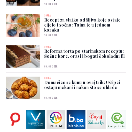
10. 08. 2026.
SOFRA
Recept za slatko od šljiva koje ostaje
cijelo i sočno: Tajna je u jednom
koraku
10. 08. 2026.
SOFRA
Reforma torta po starinskom receptu:
Sočne kore, orasi i bogati čokoladni fil
09. 08. 2026.
SOFRA
Domaćice se kunu u ovaj trik: Uštipci
ostaju mekani i nakon što se ohlade
08. 08. 2026.