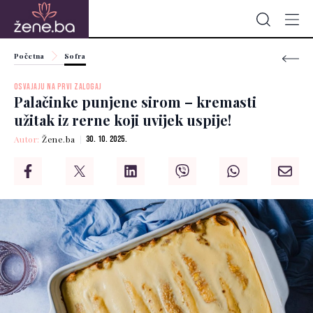
Početna
Sofra
OSVAJAJU NA PRVI ZALOGAJ
Palačinke punjene sirom – kremasti
užitak iz rerne koji uvijek uspije!
Autor:
Žene.ba
30. 10. 2025.