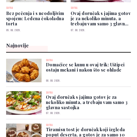
SOFRA
SOFRA
Bez pečenja i s neodoljivim
Ovaj doručak s jajima gotov
spojem: Ledena čokoladna
je za nekoliko minuta, a
torta
trebaju vam samo 3 glavna
sastojka
05. 08. 2026.
07. 08. 2026.
Najnovije
SOFRA
Domaćice se kunu u ovaj trik: Uštipci
ostaju mekani i nakon što se ohlade
08. 08. 2026.
SOFRA
Ovaj doručak s jajima gotov je za
nekoliko minuta, a trebaju vam samo 3
glavna sastojka
07. 08. 2026.
SOFRA
Tiramisu tost je doručak koji izgleda
poput deserta, a gotov je za samo 10