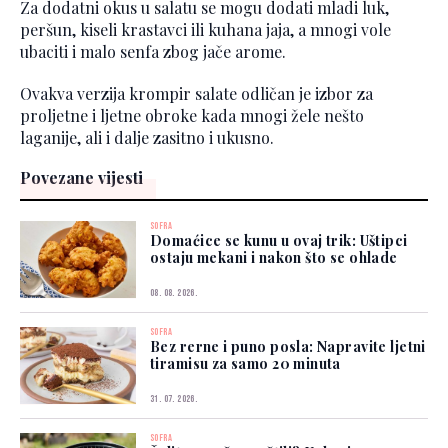
Za dodatni okus u salatu se mogu dodati mladi luk,
peršun, kiseli krastavci ili kuhana jaja, a mnogi vole
ubaciti i malo senfa zbog jače arome.
Ovakva verzija krompir salate odličan je izbor za
proljetne i ljetne obroke kada mnogi žele nešto
laganije, ali i dalje zasitno i ukusno.
Povezane vijesti
SOFRA
Domaćice se kunu u ovaj trik: Uštipci
ostaju mekani i nakon što se ohlade
08. 08. 2026.
SOFRA
Bez rerne i puno posla: Napravite ljetni
tiramisu za samo 20 minuta
31. 07. 2026.
SOFRA