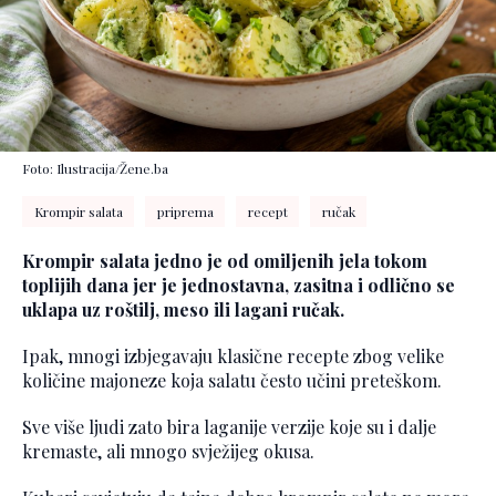
Foto: Ilustracija/Žene.ba
Krompir salata
priprema
recept
ručak
Krompir salata jedno je od omiljenih jela tokom
toplijih dana jer je jednostavna, zasitna i odlično se
uklapa uz roštilj, meso ili lagani ručak.
Ipak, mnogi izbjegavaju klasične recepte zbog velike
količine majoneze koja salatu često učini preteškom.
Sve više ljudi zato bira laganije verzije koje su i dalje
kremaste, ali mnogo svježijeg okusa.