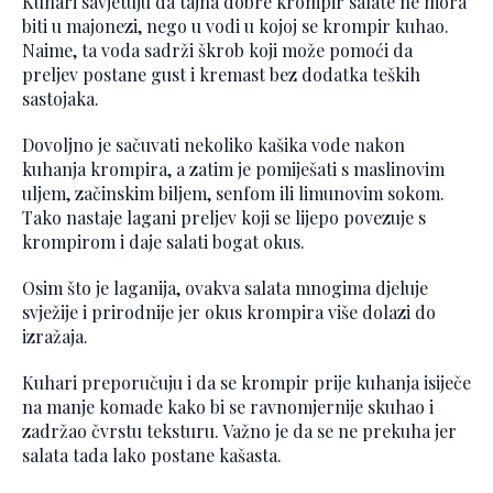
Kuhari savjetuju da tajna dobre krompir salate ne mora
biti u majonezi, nego u vodi u kojoj se krompir kuhao.
Naime, ta voda sadrži škrob koji može pomoći da
preljev postane gust i kremast bez dodatka teških
sastojaka.
Dovoljno je sačuvati nekoliko kašika vode nakon
kuhanja krompira, a zatim je pomiješati s maslinovim
uljem, začinskim biljem, senfom ili limunovim sokom.
Tako nastaje lagani preljev koji se lijepo povezuje s
krompirom i daje salati bogat okus.
Osim što je laganija, ovakva salata mnogima djeluje
svježije i prirodnije jer okus krompira više dolazi do
izražaja.
Kuhari preporučuju i da se krompir prije kuhanja isiječe
na manje komade kako bi se ravnomjernije skuhao i
zadržao čvrstu teksturu. Važno je da se ne prekuha jer
salata tada lako postane kašasta.