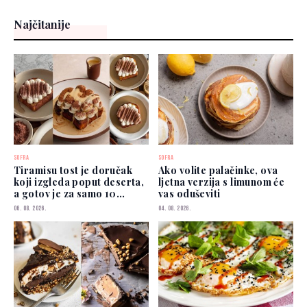
Najčitanije
SOFRA
SOFRA
Tiramisu tost je doručak
Ako volite palačinke, ova
koji izgleda poput deserta,
ljetna verzija s limunom će
a gotov je za samo 10
vas oduševiti
minuta
06. 08. 2026.
04. 08. 2026.