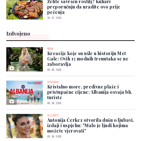
Želite savršen roštilj? Kuhari
preporučuju da uradite ovo prije
pečenja
30. 07. 2026.
Izdvojeno
MODA
Kreacije koje su ušle u historiju Met
Gale: Ovih 15 modnih trenutaka se ne
zaboravlja
06. 08. 2026.
PUTOVANJA
Kristalno more, predivne plaže i
pristupačne cijene: Albanija osvaja bh.
turiste
06. 08. 2026.
CELEBRITY
Antonija Čerkez otvorila dušu o ljubavi,
izdaji i uspjehu: "Malo je ljudi kojima
možete vjerovati"
05. 08. 2026.