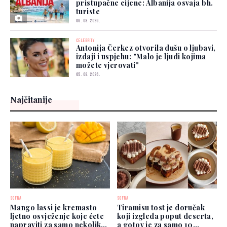
pristupačne cijene: Albanija osvaja bh.
turiste
06. 08. 2026.
CELEBRITY
Antonija Čerkez otvorila dušu o ljubavi,
izdaji i uspjehu: "Malo je ljudi kojima
možete vjerovati"
05. 08. 2026.
Najčitanije
SOFRA
SOFRA
Mango lassi je kremasto
Tiramisu tost je doručak
ljetno osvježenje koje ćete
koji izgleda poput deserta,
napraviti za samo nekoliko
a gotov je za samo 10