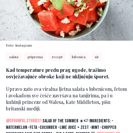
Foto: Instagram
salata
priprema
recept
lubenica
sir
Kad temperature pređu prag ugode, tražimo
osvježavajuće obroke koji ne uključuju šporet.
Upravo zato ova viralna ljetna salata s lubenicom, fetom
i avokadom sve češće završava na tanjirima, pa i u
kuhinji princeze od Walesa, Kate Middleton, pišu
britanski mediji.
@spoonful.stories1
Salad of the summer ☀️🍉 Ingredients: -
Watermelon -Feta -Cucumber -Lime juice + zest -Mint -Chopped