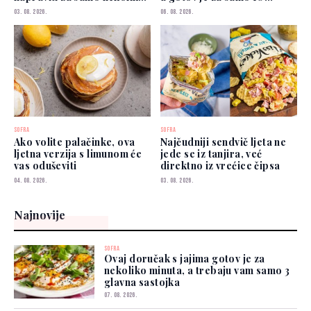
minuta
minuta
03. 08. 2026.
06. 08. 2026.
SOFRA
SOFRA
Ako volite palačinke, ova
Najčudniji sendvič ljeta ne
ljetna verzija s limunom će
jede se iz tanjira, već
vas oduševiti
direktno iz vrećice čipsa
04. 08. 2026.
03. 08. 2026.
Najnovije
SOFRA
Ovaj doručak s jajima gotov je za
nekoliko minuta, a trebaju vam samo 3
glavna sastojka
07. 08. 2026.