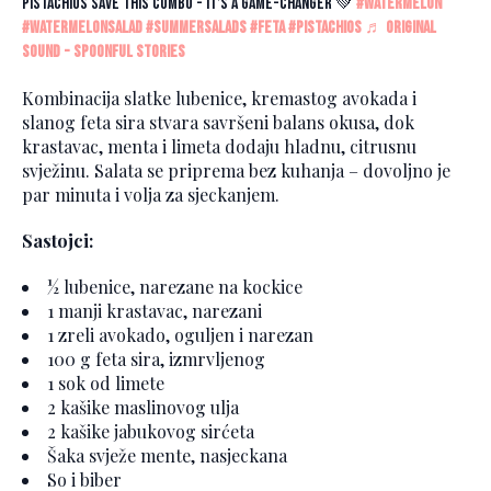
pistachios Save this combo - it’s a game-changer 💚
#watermelon
#watermelonsalad
#summersalads
#feta
#pistachios
♬ original
sound - spoonful stories
Kombinacija slatke lubenice, kremastog avokada i
slanog feta sira stvara savršeni balans okusa, dok
krastavac, menta i limeta dodaju hladnu, citrusnu
svježinu. Salata se priprema bez kuhanja – dovoljno je
par minuta i volja za sjeckanjem.
Sastojci:
½ lubenice, narezane na kockice
1 manji krastavac, narezani
1 zreli avokado, oguljen i narezan
100 g feta sira, izmrvljenog
1 sok od limete
2 kašike maslinovog ulja
2 kašike jabukovog sirćeta
Šaka svježe mente, nasjeckana
So i biber