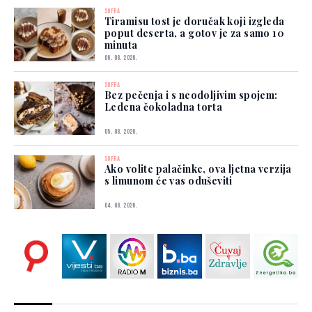
SOFRA
Tiramisu tost je doručak koji izgleda
poput deserta, a gotov je za samo 10
minuta
06. 08. 2026.
SOFRA
Bez pečenja i s neodoljivim spojem:
Ledena čokoladna torta
05. 08. 2026.
SOFRA
Ako volite palačinke, ova ljetna verzija
s limunom će vas oduševiti
04. 08. 2026.