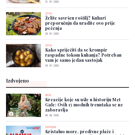
31. 07. 2026.
SOFRA
Želite savršen roštilj? Kuhari
preporučuju da uradite ovo prije
pečenja
30. 07. 2026.
SOFRA
Kako spriječiti da se krompir
raspadne tokom kuhanja? Potreban
vam je samo jedan sastojak
28. 07. 2026.
Izdvojeno
MODA
Kreacije koje su ušle u historiju Met
Gale: Ovih 15 modnih trenutaka se ne
zaboravlja
06. 08. 2026.
PUTOVANJA
Kristalno more, predivne plaže i