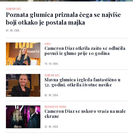
CAMERON DIAZ
Poznata glumica priznala čega se najviše
boji otkako je postala majka
07. 05. 2026.
VIDEO
Cameron Diaz otkrila zašto se odlučila
povući iz glume prije 10 godina
19. 10. 2024.
CAMERON DIAZ
Slavna glumica izgleda fantastično u
52. godini, otkrila životne navike
02. 09. 2024.
NAKON DESET GODINA
Cameron Diaz se uskoro vraća na male
ekrane
22. 05. 2024.