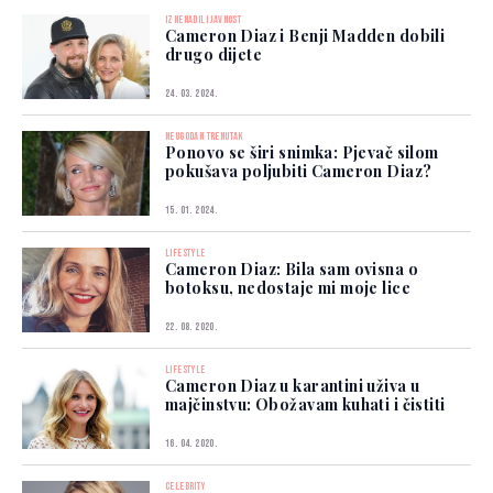
IZNENADILI JAVNOST
Cameron Diaz i Benji Madden dobili
drugo dijete
24. 03. 2024.
NEUGODAN TRENUTAK
Ponovo se širi snimka: Pjevač silom
pokušava poljubiti Cameron Diaz?
15. 01. 2024.
LIFESTYLE
Cameron Diaz: Bila sam ovisna o
botoksu, nedostaje mi moje lice
22. 08. 2020.
LIFESTYLE
Cameron Diaz u karantini uživa u
majčinstvu: Obožavam kuhati i čistiti
16. 04. 2020.
CELEBRITY