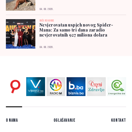
04. 08. 2026.
RUŠI REKORDE
Nevjerovatan uspjeh novog Spider-
Mana: Za samo tri dana zaradio
nevjerovatnih 927 miliona dolara
04. 08. 2026.
O nama
Oglašavanje
Kontakt