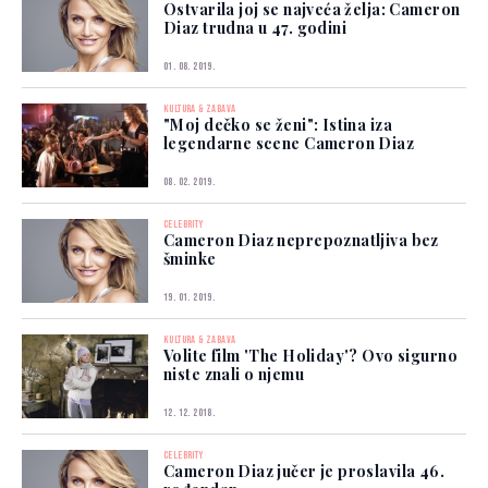
Ostvarila joj se najveća želja: Cameron
Diaz trudna u 47. godini
01. 08. 2019.
KULTURA & ZABAVA
"Moj dečko se ženi": Istina iza
legendarne scene Cameron Diaz
08. 02. 2019.
CELEBRITY
Cameron Diaz neprepoznatljiva bez
šminke
19. 01. 2019.
KULTURA & ZABAVA
Volite film 'The Holiday'? Ovo sigurno
niste znali o njemu
12. 12. 2018.
CELEBRITY
Cameron Diaz jučer je proslavila 46.