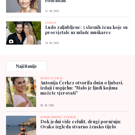
rođendan
31. 08. 2018.
LIFESTYLE
Ludo zaljubljene: 5 slavnih žena koje su
procvjetale uz mlađe muškarce
24. 05. 2018.
Najčitanije
INTERVJU ZA ŽENE.BA
Antonija Čerkez otvorila dušu o ljubavi,
izdaji i uspjehu: "Malo je ljudi kojima
možete vjerovati"
05. 08. 2026.
GEORGINA RODRIGUEZ U KUPAĆEM
Dok jedni vide celulit, drugi poručuju:
Ovako izgleda stvarno žensko tijelo