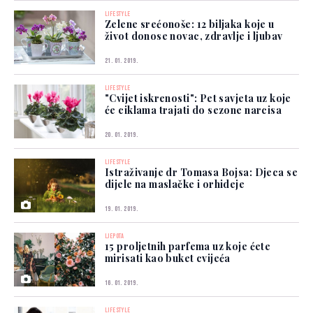
LIFESTYLE
Zelene srećonoše: 12 biljaka koje u
život donose novac, zdravlje i ljubav
21. 01. 2019.
LIFESTYLE
"Cvijet iskrenosti": Pet savjeta uz koje
će ciklama trajati do sezone narcisa
20. 01. 2019.
LIFESTYLE
Istraživanje dr Tomasa Bojsa: Djeca se
dijele na maslačke i orhideje
19. 01. 2019.
LJEPOTA
15 proljetnih parfema uz koje ćete
mirisati kao buket cvijeća
16. 01. 2019.
LIFESTYLE