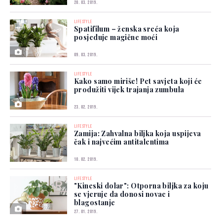
20. 03. 2019.
LIFESTYLE
Spatifilum – ženska sreća koja
posjeduje magične moći
09. 03. 2019.
LIFESTYLE
Kako samo miriše! Pet savjeta koji će
produžiti vijek trajanja zumbula
23. 02. 2019.
LIFESTYLE
Zamija: Zahvalna biljka koja uspijeva
čak i najvećim antitalentima
10. 02. 2019.
LIFESTYLE
"Kineski dolar": Otporna biljka za koju
se vjeruje da donosi novac i
blagostanje
27. 01. 2019.