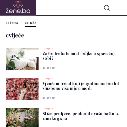
Početna
cvijeće
cvijeće
LIFESTYLE
Zašto trebate imati biljke u spavaćoj
sobi?
09. 04. 2019.
LIFESTYLE
Vjenčani trend koji je godinama bio hit
službeno više nije u modi
06. 04. 2019.
LIFESTYLE
Stiže proljeće, probudite vašu baštu iz
zimskog sna