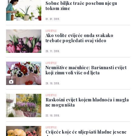
Sobne biljke traže posebnu njegu
tokom zime
01. 01. 2019.
LIFESTYLE
Ako volite cvijeće onda svakako
trebate pogledati ovaj video
20. 11. 2018.
LIFESTYLE
Neuništive maćuhice: Baršunasti cvijet
koji zimu voli više od ljeta
28. 10. 2018.
LIFESTYLE
Raskošni cvijet kojem hladnoća i magla
ne mogu ništa
22. 10. 2018.
LIFESTYLE
Cvijeće koje će uljepšati hladne jesene