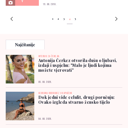
19. 06. 2018.
1
2
3
4
5
Najčitanije
INTERVJU ZA ŽENE.BA
Antonija Čerkez otvorila dušu o ljubavi,
izdaji i uspjehu: "Malo je ljudi kojima
možete vjerovati"
05. 08. 2026.
GEORGINA RODRIGUEZ U KUPAĆEM
Dok jedni vide celulit, drugi poručuju:
Ovako izgleda stvarno žensko tijelo
04. 08. 2026.