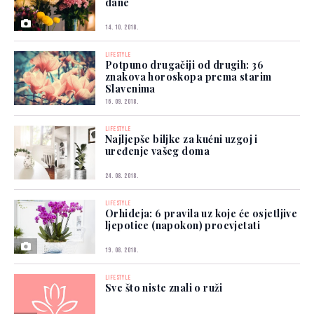
dane
14. 10. 2018.
LIFESTYLE
Potpuno drugačiji od drugih: 36
znakova horoskopa prema starim
Slavenima
16. 09. 2018.
LIFESTYLE
Najljepše biljke za kućni uzgoj i
uređenje vašeg doma
24. 08. 2018.
LIFESTYLE
Orhideja: 6 pravila uz koje će osjetljive
ljepotice (napokon) procvjetati
19. 08. 2018.
LIFESTYLE
Sve što niste znali o ruži