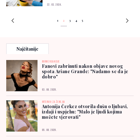
22. 03. 2024.
1
2
3
4
5
Najčitanije
BURNE REAKCIJE
Fanovi zabrinuti nakon objave novog
spota Ariane Grande: "Nadamo se da je
dobro"
03. 08. 2026.
INTERVJU ZA ŽENE.BA
Antonija Čerkez otvorila dušu o ljubavi,
izdaji i uspjehu: "Malo je ljudi kojima
možete vjerovati"
05. 08. 2026.