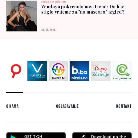
PODIJELJENA MIŠLJENJA
Zendaya pokrenula novi trend: Da li je
stiglo vrijeme za "no mascara" izgled?
03. 08. 2026.
O nama
Oglašavanje
Kontakt