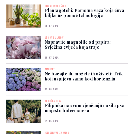
INOVATIVNO RJEŠENJE
Plantagotchi: Pametna vaza koja čuva
biljke uz pomoć tehnologije
26. 07. 2024.
UŽIVAJTE U LJEPOTI
Napravite magnolije od papira:
Svježina cvijeća koja traje
19. 07. 2024.
AMBIJENT
Ne bacajte ih, možete ih oživjeti: Trik
koji uspijeva samo kod hortenzija
12. 06. 2024.
NEOBIČNA IDEJA
Filipinka na svom vjenčanju nosila psa
umjesto bidermajera
31. 05. 2024.
JEDNOSTAVAN ZA NJEGU