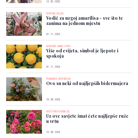
13. 02. 2025.
TROPSKA BILJKA
Vodič za uzgoj amarilisa - sve što te
zanima na jednom mjestu
07. 11. 2024.
UREĐENJE DOMA I VRTA
Više od cvijeta, simbol je ljepote i
spokoja
01. 11. 2024.
PRONAĐITE INSPIRACIJU
Ovo su neki od najljepših bidermajera
16. 08. 2024.
RIJEČ PROFESIONALCA
Uz ove savjete imat ćete najljepše ruže
u vrtu
15. 08. 2024.