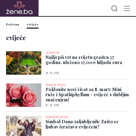
Početna
cvijeće
cvijeće
SKRIVENI RAJ
Najljepši vrt na svijetu građen 37
godina, uloženo 17.000 hiljada eura
26. 03. 2025.
DRUGAČIJA PORUKA
Poklonite novi život za 8. mart: Mini
ruže i Spathiphyllum - cvijeće s dubljim
značenjem!
07. 03. 2025.
ROMANTIČAN POKLON
Simbol Dana zaljubljenih: Zašto se
ljubav izražava cvijećem?