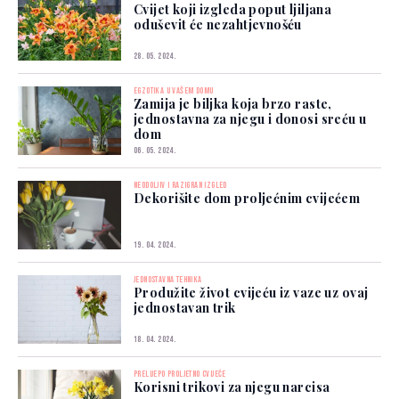
Cvijet koji izgleda poput ljiljana
oduševit će nezahtjevnošću
28. 05. 2024.
EGZOTIKA U VAŠEM DOMU
Zamija je biljka koja brzo raste,
jednostavna za njegu i donosi sreću u
dom
06. 05. 2024.
NEODOLJIV I RAZIGRAN IZGLED
Dekorišite dom proljećnim cvijećem
19. 04. 2024.
JEDNOSTAVNA TEHNIKA
Produžite život cvijeću iz vaze uz ovaj
jednostavan trik
18. 04. 2024.
PRELIJEPO PROLJETNO CVIJEĆE
Korisni trikovi za njegu narcisa