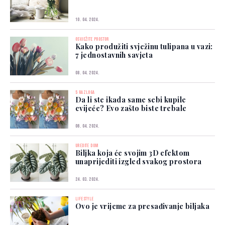
10. 04. 2024.
OSVJEŽITE PROSTOR
Kako produžiti svježinu tulipana u vazi:
7 jednostavnih savjeta
08. 04. 2024.
5 RAZLOGA
Da li ste ikada same sebi kupile
cvijeće? Evo zašto biste trebale
06. 04. 2024.
UREDITE DOM
Biljka koja će svojim 3D efektom
unaprijediti izgled svakog prostora
24. 03. 2024.
LIFESTYLE
Ovo je vrijeme za presađivanje biljaka