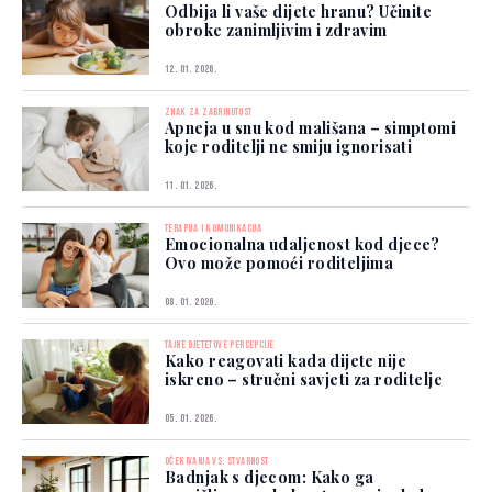
Odbija li vaše dijete hranu? Učinite
obroke zanimljivim i zdravim
12. 01. 2026.
ZNAK ZA ZABRINUTOST
Apneja u snu kod mališana – simptomi
koje roditelji ne smiju ignorisati
11. 01. 2026.
TERAPIJA I KOMUNIKACIJA
Emocionalna udaljenost kod djece?
Ovo može pomoći roditeljima
08. 01. 2026.
TAJNE DJETETOVE PERCEPCIJE
Kako reagovati kada dijete nije
iskreno – stručni savjeti za roditelje
05. 01. 2026.
OČEKIVANJA VS. STVARNOST
Badnjak s djecom: Kako ga