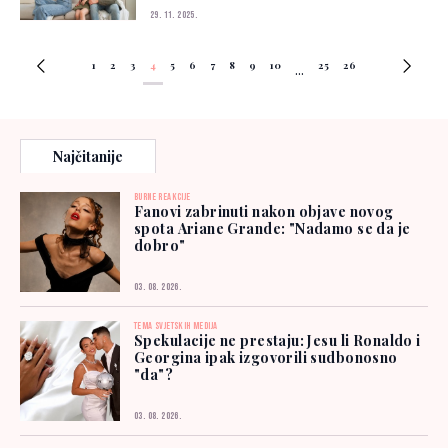
29. 11. 2025.
1
2
3
4
5
6
7
8
9
10
25
26
...
Najčitanije
BURNE REAKCIJE
Fanovi zabrinuti nakon objave novog
spota Ariane Grande: "Nadamo se da je
dobro"
03. 08. 2026.
TEMA SVJETSKIH MEDIJA
Spekulacije ne prestaju: Jesu li Ronaldo i
Georgina ipak izgovorili sudbonosno
"da"?
03. 08. 2026.