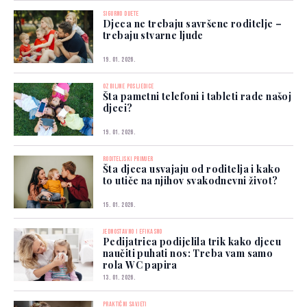
SIGURNO DIJETE
Djeca ne trebaju savršene roditelje –
trebaju stvarne ljude
19. 01. 2026.
OZBILJNE POSLJEDICE
Šta pametni telefoni i tableti rade našoj
djeci?
19. 01. 2026.
RODITELJSKI PRIMJER
Šta djeca usvajaju od roditelja i kako
to utiče na njihov svakodnevni život?
15. 01. 2026.
JEDNOSTAVNO I EFIKASNO
Pedijatrica podijelila trik kako djecu
naučiti puhati nos: Treba vam samo
rola WC papira
13. 01. 2026.
PRAKTIČNI SAVJETI