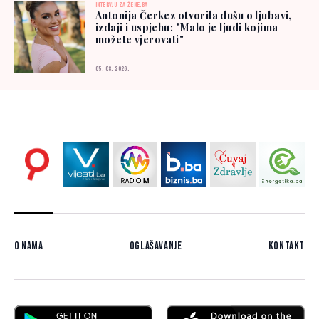
INTERVJU ZA ŽENE.BA
Antonija Čerkez otvorila dušu o ljubavi,
izdaji i uspjehu: "Malo je ljudi kojima
možete vjerovati"
05. 08. 2026.
O nama
Oglašavanje
Kontakt