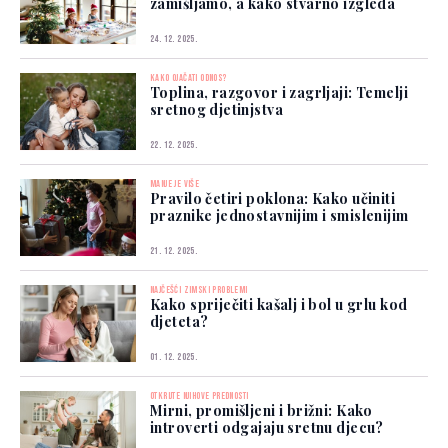
zamišljamo, a kako stvarno izgleda
24. 12. 2025.
KAKO OJAČATI ODNOS?
Toplina, razgovor i zagrljaji: Temelji
sretnog djetinjstva
22. 12. 2025.
MANJE JE VIŠE
Pravilo četiri poklona: Kako učiniti
praznike jednostavnijim i smislenijim
21. 12. 2025.
NAJČEŠĆI ZIMSKI PROBLEMI
Kako spriječiti kašalj i bol u grlu kod
djeteta?
01. 12. 2025.
OTKRIJTE NJIHOVE PREDNOSTI
Mirni, promišljeni i brižni: Kako
introverti odgajaju sretnu djecu?