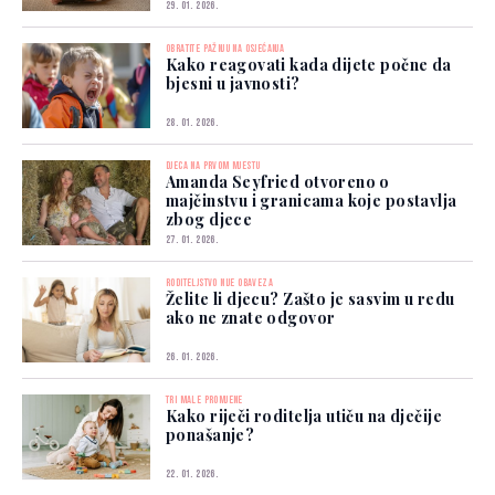
29. 01. 2026.
OBRATITE PAŽNJU NA OSJEĆANJA
Kako reagovati kada dijete počne da
bjesni u javnosti?
28. 01. 2026.
DJECA NA PRVOM MJESTU
Amanda Seyfried otvoreno o
majčinstvu i granicama koje postavlja
zbog djece
27. 01. 2026.
RODITELJSTVO NIJE OBAVEZA
Želite li djecu? Zašto je sasvim u redu
ako ne znate odgovor
26. 01. 2026.
TRI MALE PROMJENE
Kako riječi roditelja utiču na dječije
ponašanje?
22. 01. 2026.