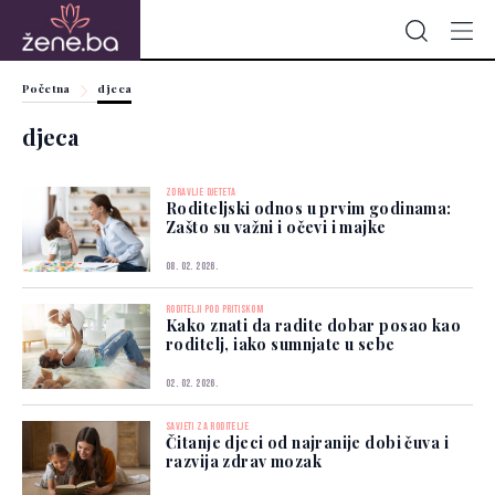
Početna
djeca
djeca
ZDRAVLJE DJETETA
Roditeljski odnos u prvim godinama:
Zašto su važni i očevi i majke
08. 02. 2026.
RODITELJI POD PRITISKOM
Kako znati da radite dobar posao kao
roditelj, iako sumnjate u sebe
02. 02. 2026.
SAVJETI ZA RODITELJE
Čitanje djeci od najranije dobi čuva i
razvija zdrav mozak