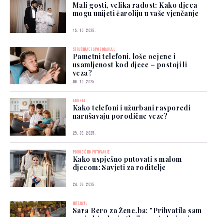
Mali gosti, velika radost: Kako djeca
mogu unijeti čaroliju u vaše vjenčanje
15. 10. 2025.
STRUČNJACI UPOZORAVAJU
Pametni telefoni, loše ocjene i
usamljenost kod djece – postoji li
veza?
06. 10. 2025.
ANKETA
Kako telefoni i užurbani rasporedi
narušavaju porodične veze?
29. 09. 2025.
PORODIČNO PUTOVANJE
Kako uspješno putovati s malom
djecom: Savjeti za roditelje
24. 09. 2025.
INTERVJU
Sara Bero za Žene.ba: "Prihvatila sam