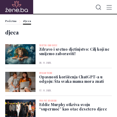
Početna
djeca
djeca
SVJETSKI DAN DJECE
Zdravo i sretno djetinjstvo: Cilj koji ne
smijemo zaboraviti!
20. 11. 2025.
OPASAN TREND
Opasnosti korištenja ChatGPT-a u
odgoju: Šta svaka mama mora znati
17. 11. 2025.
PRVI PUT OTVORENO
Eddie Murphy otkriva svoju
“supermoć” kao otac desetero djece