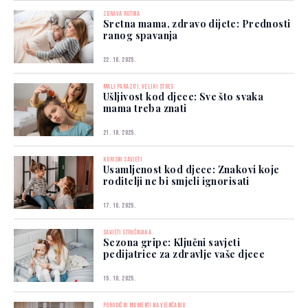
ZDRAVA RUTINA
Sretna mama, zdravo dijete: Prednosti
ranog spavanja
22. 10. 2025.
MALI PARAZITI, VELIKI STRES
Ušljivost kod djece: Sve što svaka
mama treba znati
21. 10. 2025.
KORISNI SAVJETI
Usamljenost kod djece: Znakovi koje
roditelji ne bi smjeli ignorisati
17. 10. 2025.
SAVJETI STRUČNJAKA
Sezona gripe: Ključni savjeti
pedijatrice za zdravlje vaše djece
15. 10. 2025.
PORODIČNI MOMENTI NA VJENČANJU