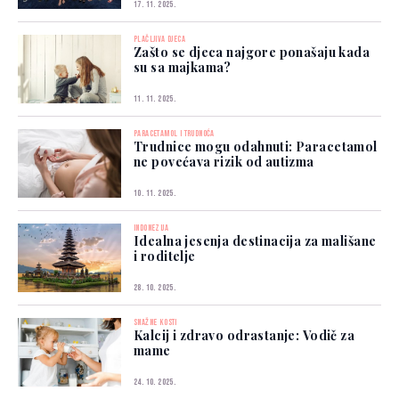
17. 11. 2025.
PLAČLJIVA DJECA
Zašto se djeca najgore ponašaju kada
su sa majkama?
11. 11. 2025.
PARACETAMOL I TRUDNOĆA
Trudnice mogu odahnuti: Paracetamol
ne povećava rizik od autizma
10. 11. 2025.
INDONEZIJA
Idealna jesenja destinacija za mališane
i roditelje
28. 10. 2025.
SNAŽNE KOSTI
Kalcij i zdravo odrastanje: Vodič za
mame
24. 10. 2025.