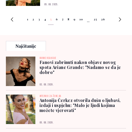
05. 08. 2025.
1
2
3
4
5
6
7
8
9
10
25
26
...
Najčitanije
BURNE REAKCIJE
Fanovi zabrinuti nakon objave novog
spota Ariane Grande: "Nadamo se da je
dobro"
03. 08. 2026.
INTERVJU ZA ŽENE.BA
Antonija Čerkez otvorila dušu o ljubavi,
izdaji i uspjehu: "Malo je ljudi kojima
možete vjerovati"
05. 08. 2026.