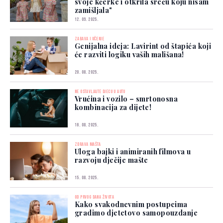
svoje kćerke i otkrila sreću koju nisam
zamišljala"
12. 09. 2025.
ZABAVA I UČENJE
Genijalna ideja: Lavirint od štapića koji
će razviti logiku vaših mališana!
20. 08. 2025.
NE OSTAVLJAJTE DJECU U AUTU
Vrućina i vozilo – smrtonosna
kombinacija za dijete!
16. 08. 2025.
ZDRAVA MAŠTA
Uloga bajki i animiranih filmova u
razvoju dječije mašte
15. 08. 2025.
OD PRVOG DANA ŽIVOTA
Kako svakodnevnim postupcima
gradimo djetetovo samopouzdanje