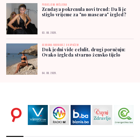
PODIJELJENA MIŠLJENJA
Zendaya pokrenula novi trend: Da li je
stiglo vrijeme za "no mascara" izgled?
03. 08. 2026.
GEORGINA RODRIGUEZ U KUPAĆEM
Dok jedni vide celulit, drugi poručuju:
Ovako izgleda stvarno žensko tijelo
04. 08. 2026.