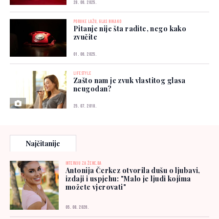
28. 06. 2025.
PORUKE LAŽU, GLAS NIKAKO
Pitanje nije šta radite, nego kako
zvučite
01. 06. 2025.
LIFESTYLE
Zašto nam je zvuk vlastitog glasa
neugodan?
25. 07. 2018.
Najčitanije
INTERVJU ZA ŽENE.BA
Antonija Čerkez otvorila dušu o ljubavi,
izdaji i uspjehu: "Malo je ljudi kojima
možete vjerovati"
05. 08. 2026.