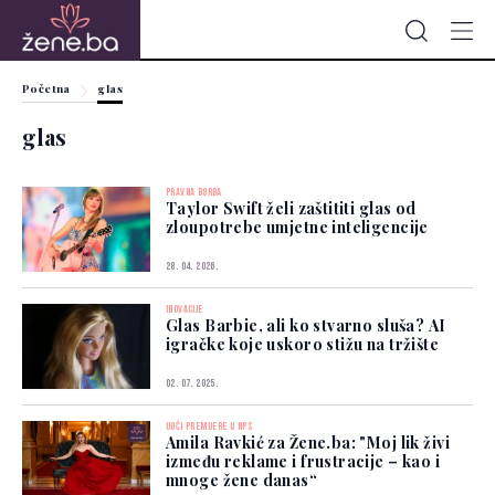
Početna
glas
glas
PRAVNA BORBA
Taylor Swift želi zaštititi glas od
zloupotrebe umjetne inteligencije
28. 04. 2026.
INOVACIJE
Glas Barbie, ali ko stvarno sluša? AI
igračke koje uskoro stižu na tržište
02. 07. 2025.
UOČI PREMIJERE U NPS
Amila Ravkić za Žene.ba: "Moj lik živi
između reklame i frustracije – kao i
mnoge žene danas“