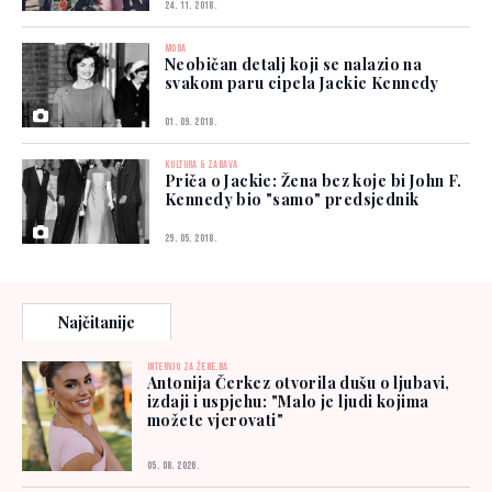
24. 11. 2018.
MODA
Neobičan detalj koji se nalazio na
svakom paru cipela Jackie Kennedy
01. 09. 2018.
KULTURA & ZABAVA
Priča o Jackie: Žena bez koje bi John F.
Kennedy bio "samo" predsjednik
29. 05. 2018.
Najčitanije
INTERVJU ZA ŽENE.BA
Antonija Čerkez otvorila dušu o ljubavi,
izdaji i uspjehu: "Malo je ljudi kojima
možete vjerovati"
05. 08. 2026.