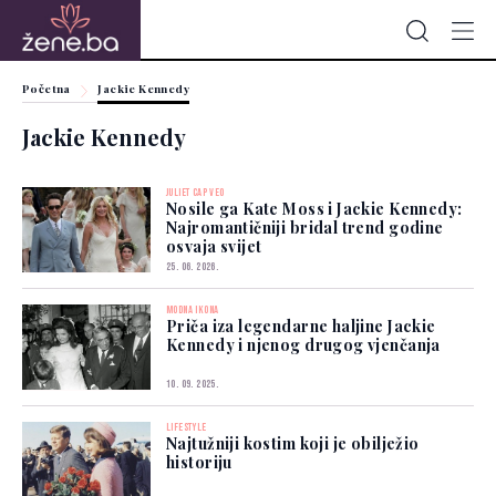
Početna
Jackie Kennedy
Jackie Kennedy
JULIET CAP VEO
Nosile ga Kate Moss i Jackie Kennedy:
Najromantičniji bridal trend godine
osvaja svijet
25. 06. 2026.
MODNA IKONA
Priča iza legendarne haljine Jackie
Kennedy i njenog drugog vjenčanja
10. 09. 2025.
LIFESTYLE
Najtužniji kostim koji je obilježio
historiju