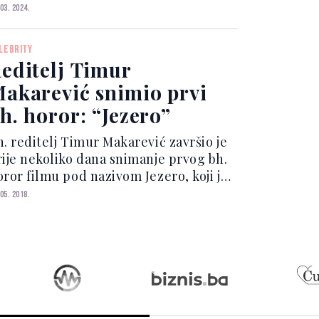
edne od najglamuroznijih lokacija jer
 03. 2024.
vo jezero svake godine iznova
sjećuju brojni poznati. Kao i kod svih
LEBRITY
zera, vožnja brodom je ne...
editelj Timur
akarević snimio prvi
h. horor: “Jezero”
h. reditelj Timur Makarević završio je
rije nekoliko dana snimanje prvog bh.
oror filmu pod nazivom Jezero, koji je
niman na više lokacija u neposrednoj
 05. 2018.
izini Velikog Plivskog jezera i na
koliko lokacija u Sarajevu. U izjavi za
rt...