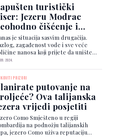
aštine UNESCO-a....
apušten turistički
iser: Jezeru Modrac
eohodno čišćenje i
evitalizacija
nas je situacija sasvim drugačija.
azlog, zagađenost vode i sve veće
ličine nanosa koji prijete da unište
ljni i životinjski svijet, kao i njegov
 09. 2024.
ristički potencijal.Ekolozi su s
ravom zabrinuti i konstantno
JKOVITI PRIZORI
ozoravaju na to da j...
lanirate putovanje na
roljeće? Ova talijanska
ezera vrijedi posjetiti
ezero Como Smješteno u regiji
ombardija na podnožju talijanskih
lpa, jezero Como uživa reputaciju