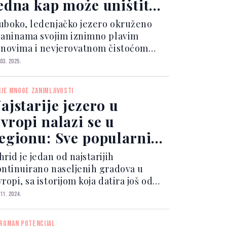
edna kap može uništiti
udo prirode
uboko, ledenjačko jezero okruženo
laninama svojim iznimno plavim
onovima i nevjerovatnom čistoćom
rivlači brojne posjetioce, posebno
 03. 2025.
laninare. Od kad je 2015. godine steklo
atus najbistrijeg izvora slatke vode,
IJE MNOGE ZANIMLJIVOSTI
ava mu je porasla, a...
ajstarije jezero u
vropi nalazi se u
egionu: Sve popularnija
estinacija
rid je jedan od najstarijih
ontinuirano naseljenih gradova u
ropi, sa istorijom koja datira još od
eolita. Zbog toga je Ohridsko jezero
 11. 2024.
jstarije postojeće jezero u Evropi. I
ezero i istoimeni grad deo su svjetske
ROMAN POTENCIJAL