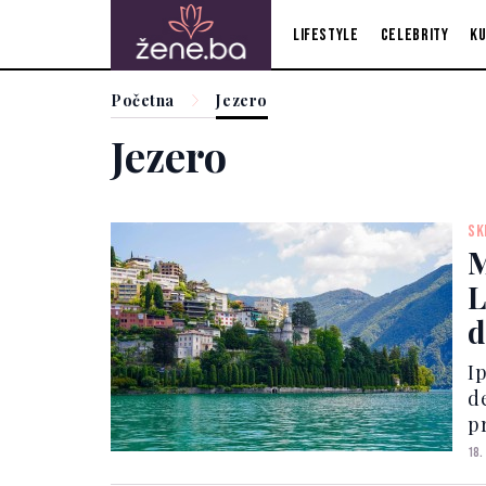
Lifestyle
Celebrity
Ku
Početna
Jezero
Jezero
SK
M
L
d
I
de
pr
es
18.
L