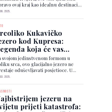
pravo ovaj kraj kao idealnu destinaciju
kend. Dramatična priroda i
 06. 2025.
eistražena divljina Prostrane površine
ezera okružene krškim planinama i
TO
jenovitim ob...
rcoliko Kukavičko
ezero kod Kupresa:
egenda koja će vas
atjerati na duboko
a svojom jedinstvenom formom u
azmišljanje
liku srca, ovo glacijalno jezero ne
restaje oduševljavati posjetioce. U
roljeće, kristalno čista voda odražava
 03. 2025.
lavetnilo neba, stvarajući savršen
ejzaž, dok ljeti postaje popularno
ASNOSTI
palište, pružajući...
ajbistrijem jezeru na
vijetu prijeti katastrofa: