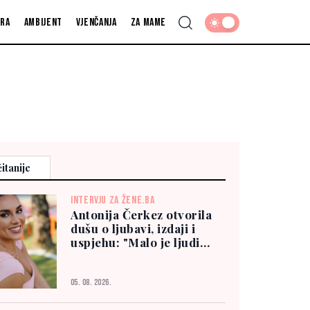
fra
Ambijent
Vjenčanja
Za mame
itanije
INTERVJU ZA ŽENE.BA
Antonija Čerkez otvorila
dušu o ljubavi, izdaji i
uspjehu: "Malo je ljudi
kojima možete vjerovati"
05. 08. 2026.