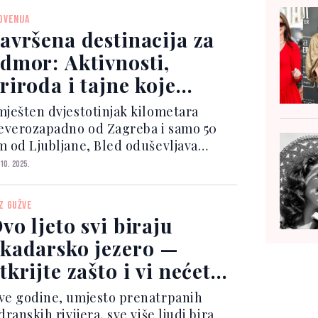
ednost i talijanski način života.
OVENIJA
mješten u švicarskom...
avršena destinacija za
dmor: Aktivnosti,
riroda i tajne koje
orate iskusiti
mješten dvjestotinjak kilometara
jeverozapadno od Zagreba i samo 50
m od Ljubljane, Bled oduševljava
ulijskim Alpama, jezerom i slikovitim
 10. 2025.
kom s crkvom. View this post on
Instagram A post shared by Lake Bl...
Z GUŽVE
vo ljeto svi biraju
kadarsko jezero —
tkrijte zašto i vi nećete
doljeti
ve godine, umjesto prenatrpanih
dranskih rivijera, sve više ljudi bira