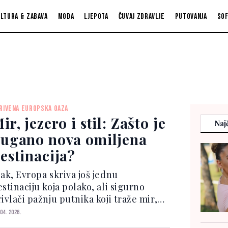
ltura & zabava
Moda
Ljepota
Čuvaj zdravlje
Putovanja
So
RIVENA EUROPSKA OAZA
ir, jezero i stil: Zašto je
Najč
ugano nova omiljena
estinacija?
pak, Evropa skriva još jednu
stinaciju koja polako, ali sigurno
ivlači pažnju putnika koji traže mir,
tetiku i drugačiji tempo. Riječ je o
 04. 2026.
uganu – gradu koji spaja švicarsku