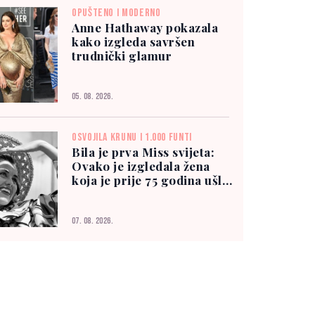
OPUŠTENO I MODERNO
Anne Hathaway pokazala
kako izgleda savršen
trudnički glamur
05. 08. 2026.
OSVOJILA KRUNU I 1.000 FUNTI
Bila je prva Miss svijeta:
Ovako je izgledala žena
koja je prije 75 godina ušla
u historiju
07. 08. 2026.