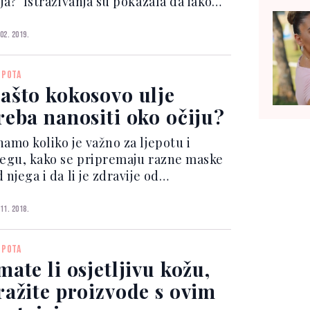
lja? Istraživanja su pokazala da iako
am zamjena ulja ne može pomoći u
orbi s gubitkom kilograma, može vam
 02. 2019.
tekako pomoći u ubrzavanju rada
tabolizma. htt...
EPOTA
ašto kokosovo ulje
reba nanositi oko očiju?
namo koliko je važno za ljepotu i
jegu, kako se pripremaju razne maske
 njega i da li je zdravije od
aslinovog. Danas otkrivamo zašto ovo
zvanredno ulje treba primjenjivati na
 11. 2018.
ručje oko očiju. Kokosovo ulje je
ličan lijek protiv...
EPOTA
mate li osjetljivu kožu,
ražite proizvode s ovim