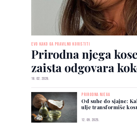
EVO KAKO GA PRAVILNO KORISTITI
Prirodna njega kos
zaista odgovara kok
18. 02. 2026.
PRIRODNA NJEGA
Od suhe do sjajne: K
ulje transformiše kos
12. 09. 2025.