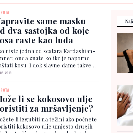
EPOTA
apravite same masku
Najč
d dva sastojka od koje
osa raste kao luda
ko niste jedna od sestara Kardashian-
enner, onda znate koliko je naporno
uštati kosu. I dok slavne dame takve
robleme rješavaju ekstenzijama i
 02. 2019.
erikama, mi "obični smrtnici" osuđeni
mo na čekanje. No sada je jedna
EPOTA
auty blogerica otkr...
ože li se kokosovo ulje
oristiti za mršavljenje?
ožete li izgubiti na težini ako počnete
oristiti kokosovo ulje umjesto drugih