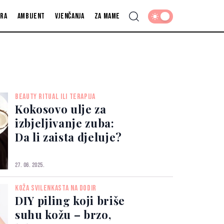
fra
Ambijent
Vjenčanja
Za mame
BEAUTY RITUAL ILI TERAPIJA
Kokosovo ulje za
izbjeljivanje zuba:
Da li zaista djeluje?
27. 06. 2025.
KOŽA SVILENKASTA NA DODIR
DIY piling koji briše
suhu kožu – brzo,