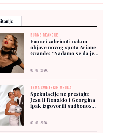
itanije
BURNE REAKCIJE
Fanovi zabrinuti nakon
objave novog spota Ariane
Grande: "Nadamo se da je
dobro"
03. 08. 2026.
TEMA SVJETSKIH MEDIJA
Spekulacije ne prestaju:
Jesu li Ronaldo i Georgina
ipak izgovorili sudbonosno
"da"?
03. 08. 2026.