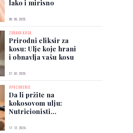
lako i mirisno
06. 05. 2025.
ZDRAVA KOSA
Prirodni eliksir za
kosu: Ulje koje hrani
i obnavlja vašu kosu
27. 02. 2025.
UPOZORENJE
Da li pržite na
kokosovom ulju:
Nutricionisti
poručuju da nije
zdravo
17. 12. 2024.