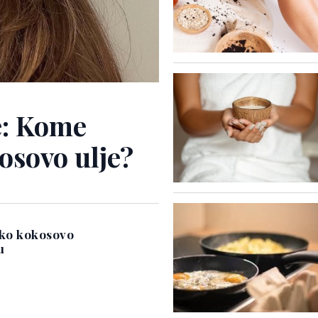
e: Kome
osovo ulje?
ako kokosovo
u