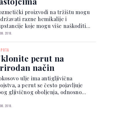
astojcima
ozmetički proizvodi na tržištu mogu
adržavati razne hemikalije i
upstancije koje mogu više naškoditi
go pomoći osjetljivoj koži. Kako bi
 08. 2018.
ža ostala lijepa, birajte proizvode s
ih šest sastojaka. 1. Hijaluronska
EPOTA
selina Hijaluronska...
klonite perut na
rirodan način
okosovo ulje ima antigljivična
ojstva, a perut se često pojavljuje
bog gljivičnog oboljenja, odnosno
retjeranog razmnožavanja inače
običajenih gljivica na tjemenu.
 06. 2018.
okosovo ulje ima antigljivična
ojstva, a perut se često pojavljuj...