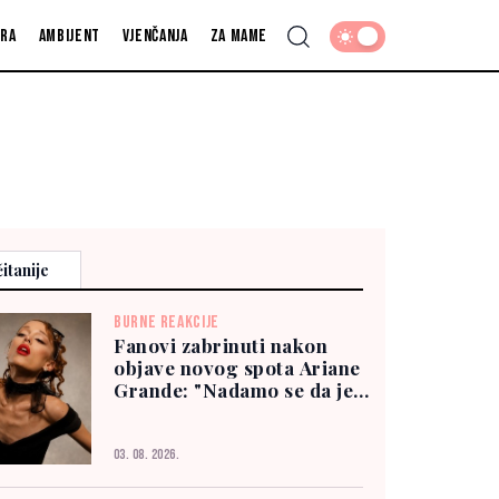
fra
Ambijent
Vjenčanja
Za mame
itanije
BURNE REAKCIJE
Fanovi zabrinuti nakon
objave novog spota Ariane
Grande: "Nadamo se da je
dobro"
03. 08. 2026.