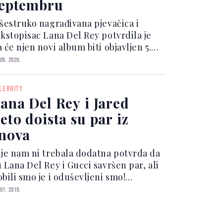
eptembru
išestruko nagrađivana pjevačica i
ekstopisac Lana Del Rey potvrdila je
 će njen novi album biti objavljen 5.
eptembra i odgovorila kritičarima koji
 05. 2020.
 je, kako tvrdi, razapeli svojim
omentarima. Ona je jučer objavila
LEBRITY
javu na kojoj s...
ana Del Rey i Jared
eto doista su par iz
nova
ije nam ni trebala dodatna potvrda da
 Lana Del Rey i Gucci savršen par, ali
bili smo je i oduševljeni smo!
egendarna talijanska modna kuća
 01. 2019.
bjavila je novu video kampanju
a Gucci Guilty parfem, a osim