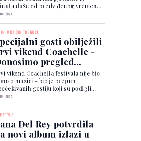
inuta duže od predviđenog vremena,
o će organizatore koštati 28 hiljada
 04. 2024.
lara ili 26 hiljada eura. Prema
govoru iz 2013. između organizatora i
AJNI MUZIČKI TRENUCI
ada Indio, za prvih pet...
pecijalni gosti obilježili
rvi vikend Coachelle -
onosimo pregled
ogađaja
vi vikend Coachella festivala nije bio
amo o muzici - bio je prepun
eočekivanih gostiju koji su podigli
buđenje na viši nivo. Bine su bile
 04. 2024.
om iznenađujućih pojava i
kskluzivnih dueta koji su oduševili
FESTYLE
ubliku. Od iznenađujućih trenu...
ana Del Rey potvrdila
a novi album izlazi u