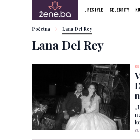
Lifestyle
Celebrity
Ku
Početna
Lana Del Rey
Lana Del Rey
RO
V
D
n
„
n
k
za
29.
p