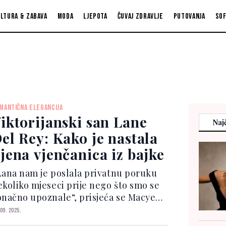
ltura & zabava
Moda
Ljepota
Čuvaj zdravlje
Putovanja
So
MANTIČNA ELEGANCIJA
iktorijanski san Lane
Najč
el Rey: Kako je nastala
jena vjenčanica iz bajke
Lana nam je poslala privatnu poruku
ekoliko mjeseci prije nego što smo se
onačno upoznale“, prisjeća se Macye
 Vogue. „Pokušavala nas je dobiti i
 09. 2025.
utem poziva na Instagramu, ali nismo