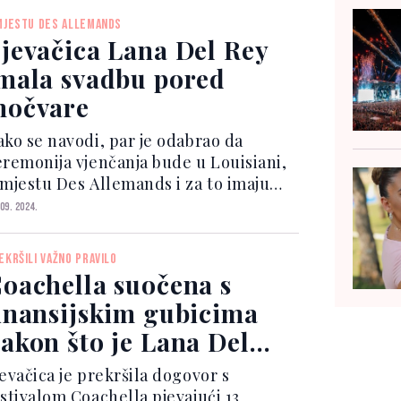
djele poruku. Bilo je smiješno jer je
MJESTU DES ALLEMANDS
k nekolik...
jevačica Lana Del Rey
mala svadbu pored
očvare
ako se navodi, par je odabrao da
eremonija vjenčanja bude u Louisiani,
 mjestu Des Allemands i za to imaju
ban razlog. Lana i Jeremy su želeli
 09. 2024.
a to bude baš u zalivu gdje on radi kao
ristički vodič i gde vodi svoje
EKRŠILI VAŽNO PRAVILO
opularne tu...
oachella suočena s
inansijskim gubicima
akon što je Lana Del
ey kažnjena s 26.000
jevačica je prekršila dogovor s
ura
estivalom Coachella pjevajući 13