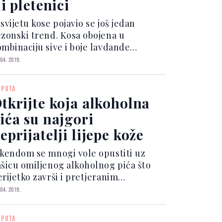
li pletenici
svijetu kose pojavio se još jedan
ezonski trend. Kosa obojena u
ombinaciju sive i boje lavdande
replavila je društvene mreže, a ova
 04. 2019.
jnovija verzija sive (metalik) kose
pisuje se kao "siva baza s dozom
EPOTA
vande". Radi se o kombinaciji...
tkrijte koja alkoholna
ića su najgori
eprijatelji lijepe kože
ikendom se mnogi vole opustiti uz
ašicu omiljenog alkoholnog pića što
erijetko završi i pretjeranim
onzumiranjem alkohola. Natečenost,
 04. 2019.
venilo, prištići i bore samo su neke
d posljedica toga, a da ne spominjemo
EPOTA