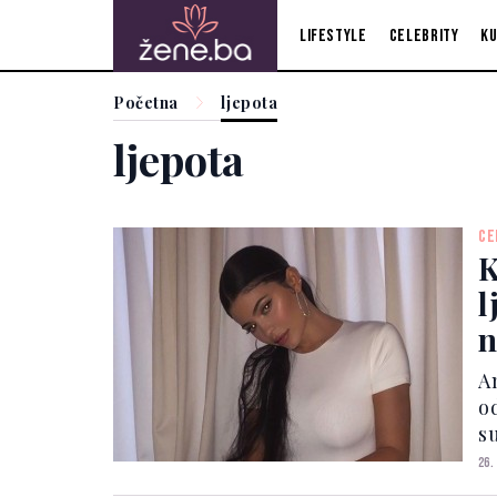
Lifestyle
Celebrity
Ku
Početna
ljepota
ljepota
CE
K
l
n
p
A
o
su
k
26.
s