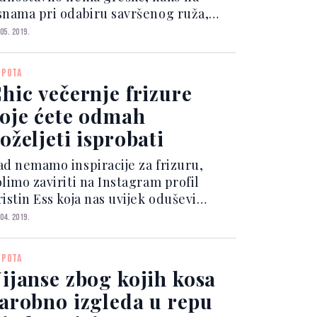
snama pri odabiru savršenog ruža,
ko i na noktima, kad je riječ o
 05. 2019.
anikurama. Crveni lak dobio je kultni
atus zahvaljujući tome što je
EPOTA
govarajući za različite situac...
hic večernje frizure
oje ćete odmah
oželjeti isprobati
ad nemamo inspiracije za frizuru,
olimo zaviriti na Instagram profil
istin Ess koja nas uvijek oduševi
vojim idejama te ih momentalno
 04. 2019.
želimo i sami isprobati. Kristin
 hair stilistica, influencerica i
EPOTA
uosnivačica The Beauty Depart...
ijanse zbog kojih kosa
arobno izgleda u repu