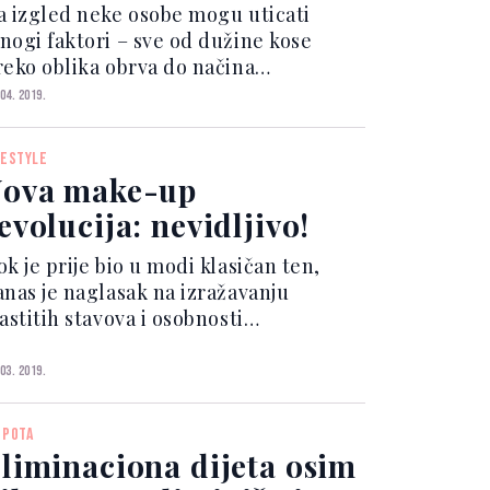
a izgled neke osobe mogu uticati
nogi faktori – sve od dužine kose
reko oblika obrva do načina
minkanja. Pokazale su to i brojne
 04. 2019.
lumice i pjevačice koje u svojim
etrdesetima godinama izgledaju bolje
FESTYLE
go na početku svoje karijere. Vrh...
ova make-up
evolucija: nevidljivo!
k je prije bio u modi klasičan ten,
anas je naglasak na izražavanju
astitih stavova i osobnosti
orištenjem niza proizvoda za
obivanje savršene podloge kako bi se
 03. 2019.
reirao upečatljiv i odvažan izgled,
va generacija sada zahtijeva got...
EPOTA
liminaciona dijeta osim