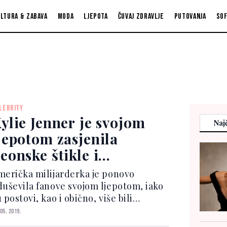
ltura & zabava
Moda
Ljepota
Čuvaj zdravlje
Putovanja
So
LEBRITY
ylie Jenner je svojom
Najč
jepotom zasjenila
eonske štikle i
reskupu torbicu
merička milijarderka je ponovo
duševila fanove svojom ljepotom, iako
 postovi, kao i obično, više bili
omercijalnog karaktera. Naime, Kylie
 05. 2019.
e poput svoje sestre Kim može