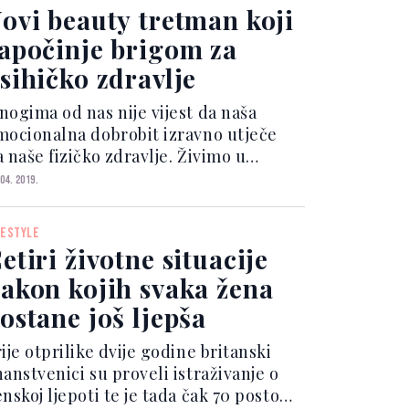
dehidraciju te mamurl...
ovi beauty tretman koji
apočinje brigom za
sihičko zdravlje
nogima od nas nije vijest da naša
mocionalna dobrobit izravno utječe
 naše fizičko zdravlje. Živimo u
ijetu koji je sve više svjestan važnosti
 04. 2019.
ige o sebi, ali rijetko je to prioritet u
retmanima ljepote koje odaberemo.
FESTYLE
mamo masaže...
etiri životne situacije
akon kojih svaka žena
ostane još ljepša
ije otprilike dvije godine britanski
anstvenici su proveli istraživanje o
nskoj ljepoti te je tada čak 70 posto