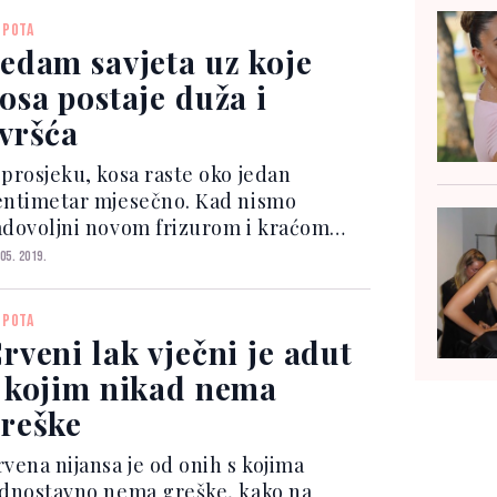
ohvaliti itekako zavidnom kolekcijom
EPOTA
rbi Birkin. Upravo je je...
edam savjeta uz koje
osa postaje duža i
vršća
 prosjeku, kosa raste oko jedan
entimetar mjesečno. Kad nismo
adovoljni novom frizurom i kraćom
osom, čekanje da kosa naraste i
 05. 2019.
entimetar po centimetar svaki mjesec,
ogu se činiti kao prava vječnost.
EPOTA
đutim, postoji nekoliko trikova...
rveni lak vječni je adut
 kojim nikad nema
reške
rvena nijansa je od onih s kojima
ednostavno nema greške, kako na