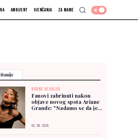
fra
Ambijent
Vjenčanja
Za mame
itanije
BURNE REAKCIJE
Fanovi zabrinuti nakon
objave novog spota Ariane
Grande: "Nadamo se da je
dobro"
03. 08. 2026.