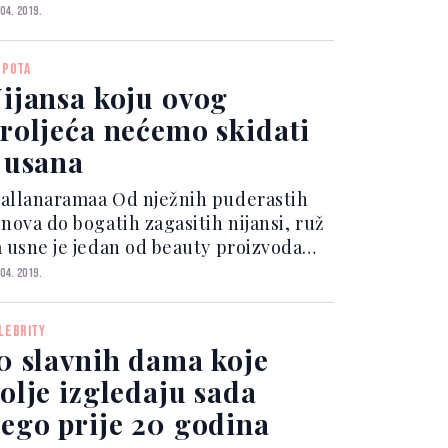
spitanih muškaraca izjavilo kako im je
 04. 2019.
od žena najprivlačnije -
mopouzdanje. Ni vitka linija, nos, oči
EPOTA
i pak stražnj...
ijansa koju ovog
roljeća nećemo skidati
 usana
anaramaa Od nježnih puderastih
onova do bogatih zagasitih nijansi, ruž
a usne je jedan od beauty proizvoda
oji nam se uvijek nalazi nadohvat
 04. 2019.
uke, u našoj kozmetičkoj i dnevnoj
orbi. Nova sezona unutar beauty
LEBRITY
ijeta unijela je n...
0 slavnih dama koje
olje izgledaju sada
ego prije 20 godina