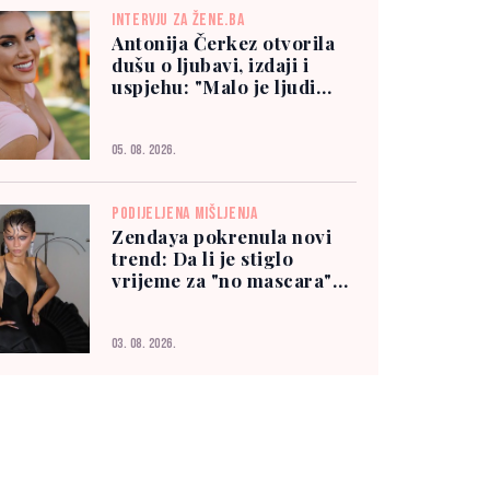
INTERVJU ZA ŽENE.BA
Antonija Čerkez otvorila
dušu o ljubavi, izdaji i
uspjehu: "Malo je ljudi
kojima možete vjerovati"
05. 08. 2026.
PODIJELJENA MIŠLJENJA
Zendaya pokrenula novi
trend: Da li je stiglo
vrijeme za "no mascara"
izgled?
03. 08. 2026.