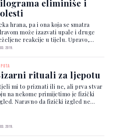
ilograma eliminiše i
olesti
eka hrana, pa i ona koja se smatra
dravom može izazvati upale i druge
željene reakcije u tijelu. Upravo,
liminaciona dijeta je efikasan način
 03. 2019.
oboljšanja ukupnog zdravlja i
aliteta života. Plan ove dijete
EPOTA
odrazumjeva uklanjanje onih...
izarni rituali za ljepotu
jeli mi to priznati ili ne, ali prva stvar
oju na nekome primijetimo je fizički
zgled. Naravno da fizički izgled ne
dređuje kvalitete osobe, i često se
postavi da nije ni bitan, ali znamo da
u neke žene spremne na sve samo da
 03. 2019.
 odr...