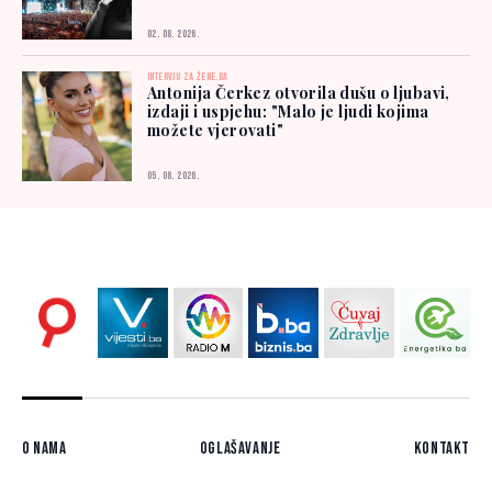
02. 08. 2026.
INTERVJU ZA ŽENE.BA
Antonija Čerkez otvorila dušu o ljubavi,
izdaji i uspjehu: "Malo je ljudi kojima
možete vjerovati"
05. 08. 2026.
O nama
Oglašavanje
Kontakt