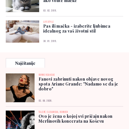
ako volite mačke
03. 02. 2019.
LIFESTYLE
Pas ili mačka - izaberite ljubimca
idealnog za vaš životni stil
30. 01. 2019.
Najčitanije
BURNE REAKCIJE
Fanovi zabrinuti nakon objave novog
spota Ariane Grande: "Nadamo se da je
dobro"
03. 08. 2026.
TALENT, ELEGANCIJA, OSMIJEH
Ovo je žena o kojoj svi pričaju nakon
Merlinovih koncerata na Koševu