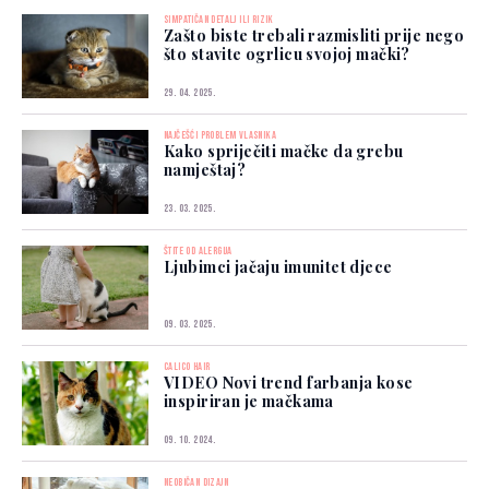
SIMPATIČAN DETALJ ILI RIZIK
Zašto biste trebali razmisliti prije nego
što stavite ogrlicu svojoj mački?
29. 04. 2025.
NAJČEŠĆI PROBLEM VLASNIKA
Kako spriječiti mačke da grebu
namještaj?
23. 03. 2025.
ŠTITE OD ALERGIJA
Ljubimci jačaju imunitet djece
09. 03. 2025.
CALICO HAIR
VIDEO Novi trend farbanja kose
inspiriran je mačkama
09. 10. 2024.
NEOBIČAN DIZAJN