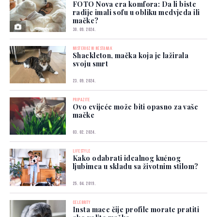
FOTO Nova era komfora: Da li biste
radije imali sofu u obliku medvjeda ili
mačke?
30. 09. 2024.
MISTERIOZNI NESTANAK
Shackleton, mačka koja je lažirala
svoju smrt
23. 09. 2024.
PRIPAZITE
Ovo cvijeće može biti opasno za vaše
mačke
03. 02. 2024.
LIFESTYLE
Kako odabrati idealnog kućnog
ljubimca u skladu sa životnim stilom?
25. 04. 2019.
CELEBRITY
Insta mace čije profile morate pratiti