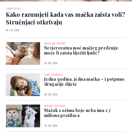
LJUBAV ŠAPICA
Kako razumjeti kada vas mačka zaista voli?
Stručnjaci otkrivaju
03. 10. 2025.
NAUKA IMA ODGOVOR
Nevjerovatna moć mačjeg predenja:
može li zaista liječiti ljude?
20. 09. 2025.
TVRDE STRUČNJACI
Jedna godina, jedna mačka – i potpuno
drugačije dijete
09. 06. 2025.
INTERNET SENZACIJA
Mačak s očima boje neba ima 1,7
miliona pratilaca
15. 05. 2025.