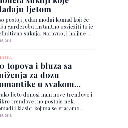
ladaju ljetom
ko postoji jedan modni komad koji će
ašu garderobu instantno osvježiti to je
finitivno suknja. Naravno, i haljine će
spješno zadovoljiti vašu potrebu da
 07. 2019.
oge izložite zrakama sunca, ali suknje
u nevjerojatno chic i mogućnosti
FESTYLE
mbinir...
0 topova i bluza sa
niženja za dozu
omantike u svakom
utfitu
vako ljeto donosi nam nove trendove i
ikro trendove, no postoje neki
omadi i klasici kojima se vraćamo
ake sezone jer su praktični, stylish,
 07. 2019.
ogu se nositi u različitim prigodama i