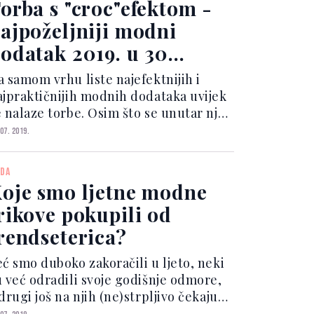
orba s "croc"efektom -
ajpoželjniji modni
odatak 2019. u 30
ivnih modela
a samom vrhu liste najefektnijih i
ajpraktičnijih modnih dodataka uvijek
e nalaze torbe. Osim što se unutar nje
alaze sve one nezaobilazne stvari koje
 07. 2019.
elimo imati nadohvat ruke, torba
oju praktičnu funkciju spaja s
DA
azličitim modelim...
oje smo ljetne modne
rikove pokupili od
rendseterica?
eć smo duboko zakoračili u ljeto, neki
u već odradili svoje godišnje odmore,
drugi još na njih (ne)strpljivo čekaju.
ko bilo, provodite li svoje ljetne