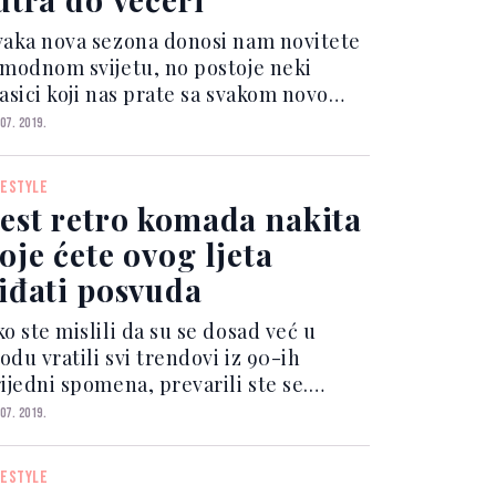
vaka nova sezona donosi nam novitete
 modnom svijetu, no postoje neki
lasici koji nas prate sa svakom novom
lekcijom te uvijek izgledaju još bolje i
 07. 2019.
ovu nas da ih dodamo na listu modnih
lja. Jedan od takvih komada je i
FESTYLE
ombinezon ko...
est retro komada nakita
oje ćete ovog ljeta
iđati posvuda
o ste mislili da su se dosad već u
du vratili svi trendovi iz 90-ih
ijedni spomena, prevarili ste se.
vog ljeta gotovo svi trendi komadi
 07. 2019.
akita inspirirani su upravo modom iz
og desetljeća prošlog stoljeća i pitamo
FESTYLE
 kako su neki o...