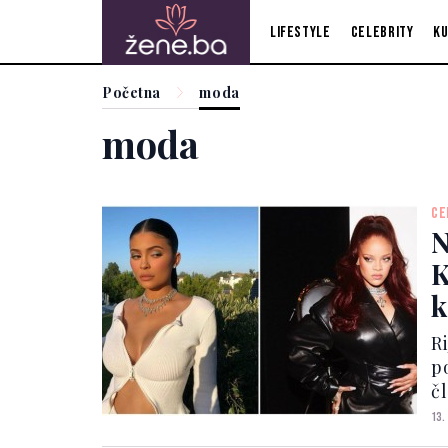
Lifestyle
Celebrity
Ku
Početna
moda
moda
CE
N
K
k
R
p
č
O
13.
mi