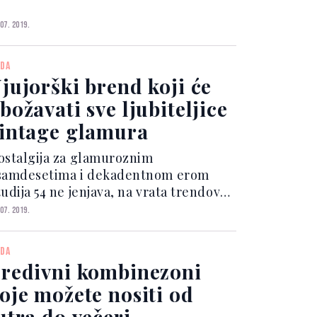
ronaći frizuru koja ne naglašava
nkoću kose, čineći privid još rjeđeg
 07. 2019.
asišta. Dimitri Giannetos, frizer koji
di s Camilom...
DA
jujorški brend koji će
božavati sve ljubiteljice
intage glamura
ostalgija za glamuroznim
samdesetima i dekadentnom erom
udija 54 ne jenjava, na vrata trendova
u se odavno vratile mini haljine
 07. 2019.
aglašenih ramena, a inspiraciju nekim
avnim erama potražio je i novi modni
DA
end Retrofête koji je obožav...
redivni kombinezoni
oje možete nositi od
utra do večeri