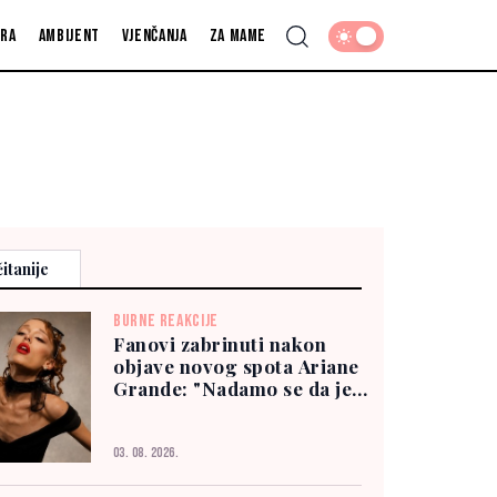
fra
Ambijent
Vjenčanja
Za mame
itanije
BURNE REAKCIJE
Fanovi zabrinuti nakon
objave novog spota Ariane
Grande: "Nadamo se da je
dobro"
03. 08. 2026.