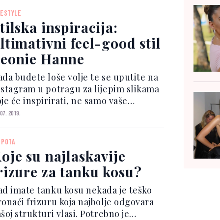
wittera optužili da kopira Rihannu.
FESTYLE
aime, pjevačica je nedavno pozira...
tilska inspiracija:
ltimativni feel-good stil
eonie Hanne
ada budete loše volje te se uputite na
nstagram u potragu za lijepim slikama
je će inspirirati, ne samo vaše
tfite, već i opće raspoloženje,
 07. 2019.
vakako posjetite stranicu njemačke
logerice Leonie Hanne koja stoji iza
EPOTA
loga Ohhcouture! h...
oje su najlaskavije
rizure za tanku kosu?
ad imate tanku kosu nekada je teško
ronaći frizuru koja najbolje odgovara
šoj strukturi vlasi. Potrebno je