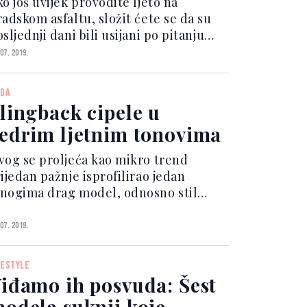
o još uvijek provodite ljeto na
romjenjivim danima?
radskom asfaltu, složit ćete se da su
sljednji dani bili usijani po pitanju
nevnih temperatura. Hlad smo tražili
 07. 2019.
a terasama kafića uz osvježavajuće
oktele, a za odjevne kombinacije
DA
ijedilo je pravil...
lingback cipele u
edrim ljetnim tonovima
vog se proljeća kao mikro trend
ijedan pažnje isprofilirao jedan
nogima drag model, odnosno stil
pela,
akozvani slingback. Slingback salonke
 07. 2019.
lo su brzo postale veliki modni hit,
ji se vratio iz 80-ih i osvojio
FESTYLE
rendeseterice jedn...
iđamo ih posvuda: Šest
odela suknji koje