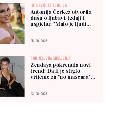
INTERVJU ZA ŽENE.BA
Antonija Čerkez otvorila
dušu o ljubavi, izdaji i
uspjehu: "Malo je ljudi
kojima možete vjerovati"
05. 08. 2026.
PODIJELJENA MIŠLJENJA
Zendaya pokrenula novi
trend: Da li je stiglo
vrijeme za "no mascara"
izgled?
03. 08. 2026.