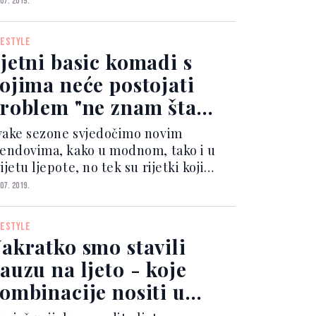
 07. 2019.
dmore na morskoj obali, samo je jedan
djevni predmet neizbježan, a to je –
FESTYLE
dić...
jetni basic komadi s
ojima neće postojati
roblem "ne znam šta
bući"
vake sezone svjedočimo novim
rendovima, kako u modnom, tako i u
ijetu ljepote, no tek su rijetki koji
spiju “preživjeti” duže od nekoliko
 07. 2019.
ezona, zadržati se u ormaru i postati
odni klasici kojima se uvijek vraćamo.
FESTYLE
eđutim, upravo su...
akratko smo stavili
auzu na ljeto - koje
ombinacije nositi u
adolazećim