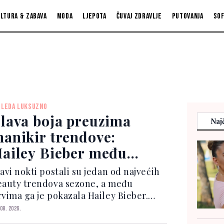
ltura & zabava
Moda
Ljepota
Čuvaj zdravlje
Putovanja
So
GLEDA LUKSUZNO
lava boja preuzima
Najč
anikir trendove:
ailey Bieber među
vijezdama koje je već
avi nokti postali su jedan od najvećih
ose
eauty trendova sezone, a među
rvima ga je pokazala Hailey Bieber.
anekenka je tokom jednog izlaska s
 08. 2026.
ustinom Bieberom nosila manikir i