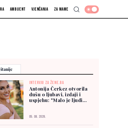
fra
Ambijent
Vjenčanja
Za mame
itanije
INTERVJU ZA ŽENE.BA
Antonija Čerkez otvorila
dušu o ljubavi, izdaji i
uspjehu: "Malo je ljudi
kojima možete vjerovati"
05. 08. 2026.