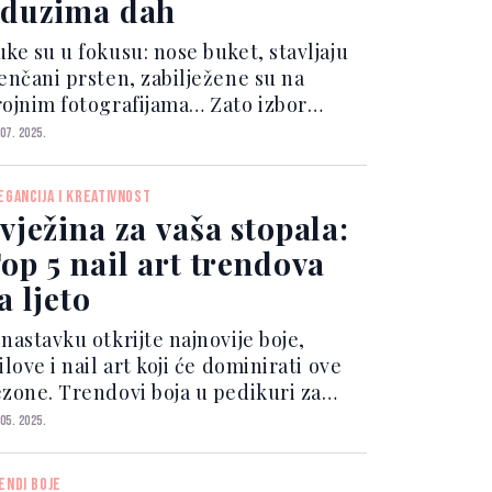
duzima dah
uke su u fokusu: nose buket, stavljaju
jenčani prsten, zabilježene su na
rojnim fotografijama… Zato izbor
anikira treba biti promišljen,
 07. 2025.
legantan i u skladu s karakterom
ladenke. Za vjenčanje preporučujemo
EGANCIJA I KREATIVNOST
ale, decentne nokte, profi...
vježina za vaša stopala:
op 5 nail art trendova
a ljeto
nastavku otkrijte najnovije boje,
ilove i nail art koji će dominirati ove
ezone. Trendovi boja u pedikuri za
oljeće-ljeto 2025. Prirodni look s
 05. 2025.
suznim naglaskom View this post on
Instagram A post shar...
ENDI BOJE