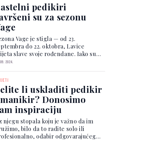
astelni pedikiri
avršeni su za sezonu
age
ezona Vage je stigla — od 23.
eptembra do 22. oktobra, Lavice
ijeta slave svoje rođendane. Iako su
jevice zemljane i fokusirane na
 09. 2024.
etalje, Vagama, kao vazdušnom znaku,
jbolje pristaju opisi kao što su
VJETI
armantne, uravnotežene i svet...
elite li uskladiti pedikir
 manikir? Donosimo
am inspiraciju
z njegu stopala koju je važno da im
užimo, bilo da to radite solo ili
rofesionalno, odabir odgovarajućeg