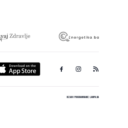
Dizajn i programiranje:
Lampa.ba