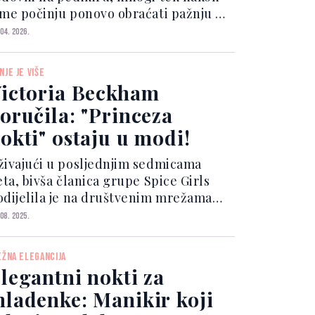
ime počinju ponovo obraćati pažnju na
opala. Zato su izdvojene najlaskavije
 04. 2026.
je pedikira za ljeto – od nježnih i
eutralnih do odvažnih i tamnih
NJE JE VIŠE
nova. Prema riječim...
ictoria Beckham
oručila: "Princeza
okti" ostaju u modi!
živajući u posljednjim sedmicama
eta, bivša članica grupe Spice Girls
odijelila je na društvenim mrežama
otografije porodičnog odmora
 08. 2025.
kupane suncem. Pored jedne od svojih
ak 15 zaručničkih prstenova, pokazala
EŽNA ELEGANCIJA
 i savršeno dotjerane...
legantni nokti za
ladenke: Manikir koji