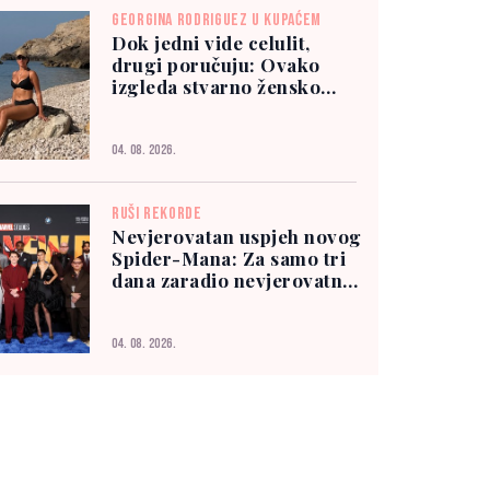
GEORGINA RODRIGUEZ U KUPAĆEM
Dok jedni vide celulit,
drugi poručuju: Ovako
izgleda stvarno žensko
tijelo
04. 08. 2026.
RUŠI REKORDE
Nevjerovatan uspjeh novog
Spider-Mana: Za samo tri
dana zaradio nevjerovatnih
927 miliona dolara
04. 08. 2026.