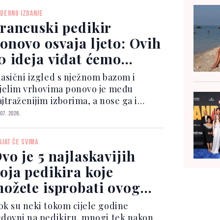
dikir u nježnoj nijansi između plave i
DERNO IZDANJE
ubičaste, poznat...
rancuski pedikir
onovo osvaja ljeto: Ovih
0 ideja viđat ćemo
osvuda
lasični izgled s nježnom bazom i
ijelim vrhovima ponovo je među
jtraženijim izborima, a nose ga i
rojne poznate dame, među kojima su
 07. 2026.
iley Bieber i Lily Allen. Ipak, ovog
eta francuski pedikir dobio je
AJAT ĆE SVIMA
oderno osvježenje. Minimalis...
vo je 5 najlaskavijih
oja pedikira koje
ožete isprobati ovog
jeta
ok su neki tokom cijele godine
edovni na pedikiru, mnogi tek nakon