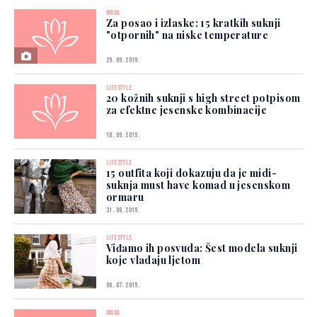
MODA
Za posao i izlaske: 15 kratkih suknji
"otpornih" na niske temperature
29. 09. 2019.
LIFESTYLE
20 kožnih suknji s high street potpisom
za efektne jesenske kombinacije
18. 09. 2019.
LIFESTYLE
15 outfita koji dokazuju da je midi-
suknja must have komad u jesenskom
ormaru
31. 08. 2019.
LIFESTYLE
Viđamo ih posvuda: Šest modela suknji
koje vladaju ljetom
06. 07. 2019.
MODA