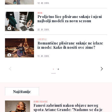
12. 02. 2019.
MODA
Proljetno lice plisirane suknje i njeni
najbolji modeli za novu sezonu
22. 01. 2019.
LIFESTYLE
Romantične plisirane suknje ne izlaze
iz mode: Kako ih nositi ove zime?
11. 01. 2019.
1
2
Najčitanije
BURNE REAKCIJE
Fanovi zabrinuti nakon objave novog
spota Ariane Grande: "Nadamo se da je