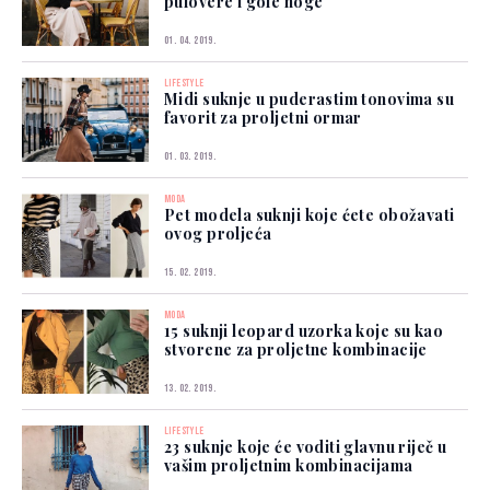
pulovere i gole noge
01. 04. 2019.
LIFESTYLE
Midi suknje u puderastim tonovima su
favorit za proljetni ormar
01. 03. 2019.
MODA
Pet modela suknji koje ćete obožavati
ovog proljeća
15. 02. 2019.
MODA
15 suknji leopard uzorka koje su kao
stvorene za proljetne kombinacije
13. 02. 2019.
LIFESTYLE
23 suknje koje će voditi glavnu riječ u
vašim proljetnim kombinacijama