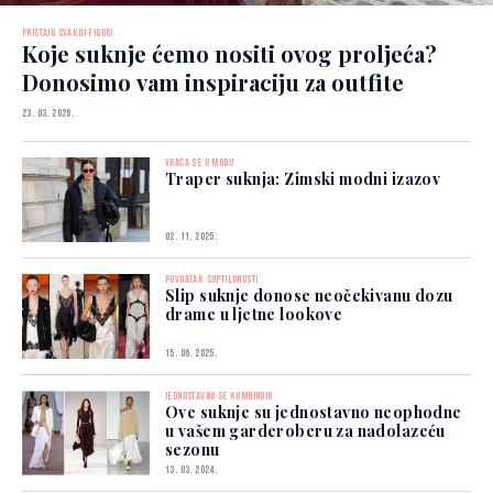
PRISTAJU SVAKOJ FIGURI
Koje suknje ćemo nositi ovog proljeća?
Donosimo vam inspiraciju za outfite
23. 03. 2026.
VRAĆA SE U MODU
Traper suknja: Zimski modni izazov
02. 11. 2025.
POVRATAK SUPTILONOSTI
Slip suknje donose neočekivanu dozu
drame u ljetne lookove
15. 06. 2025.
JEDNOSTAVNO SE KOMBINUJU
Ove suknje su jednostavno neophodne
u vašem garderoberu za nadolazeću
sezonu
13. 03. 2024.