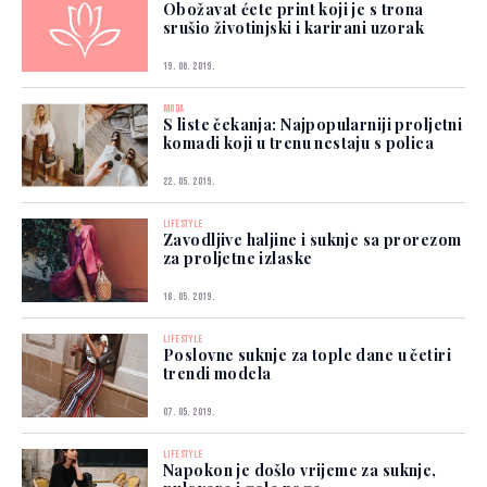
Obožavat ćete print koji je s trona
srušio životinjski i karirani uzorak
19. 06. 2019.
MODA
S liste čekanja: Najpopularniji proljetni
komadi koji u trenu nestaju s polica
22. 05. 2019.
LIFESTYLE
Zavodljive haljine i suknje sa prorezom
za proljetne izlaske
18. 05. 2019.
LIFESTYLE
Poslovne suknje za tople dane u četiri
trendi modela
07. 05. 2019.
LIFESTYLE
Napokon je došlo vrijeme za suknje,