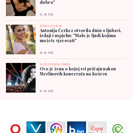
dobro"
03. 08. 2026.
INTERVJU ZA ŽENE.BA
Antonija Čerkez otvorila dušu o ljubavi,
izdaji i uspjehu: "Malo je ljudi kojima
možete vjerovati"
05. 08. 2026.
TALENT, ELEGANCIJA, OSMIJEH
Ovo je žena o kojoj svi pričaju nakon
Merlinovih koncerata na Koševu
02. 08. 2026.