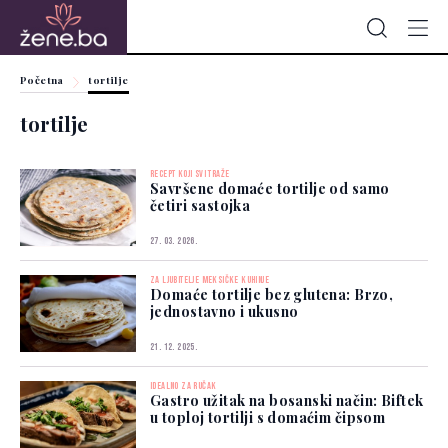
Početna
tortilje
tortilje
RECEPT KOJI SVI TRAŽE
Savršene domaće tortilje od samo
četiri sastojka
27. 03. 2026.
ZA LJUBITELJE MEKSIČKE KUHINJE
Domaće tortilje bez glutena: Brzo,
jednostavno i ukusno
21. 12. 2025.
IDEALNO ZA RUČAK
Gastro užitak na bosanski način: Biftek
u toploj tortilji s domaćim čipsom