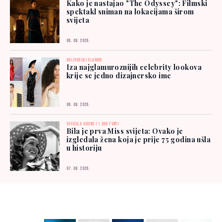
Kako je nastajao "The Odyssey": Filmski
spektakl sniman na lokacijama širom
svijeta
06. 08. 2026.
HOLIVUDSKI GLAMUR
Iza najglamuroznijih celebrity lookova
krije se jedno dizajnersko ime
06. 08. 2026.
OSVOJILA KRUNU I 1.000 FUNTI
Bila je prva Miss svijeta: Ovako je
izgledala žena koja je prije 75 godina ušla
u historiju
07. 08. 2026.