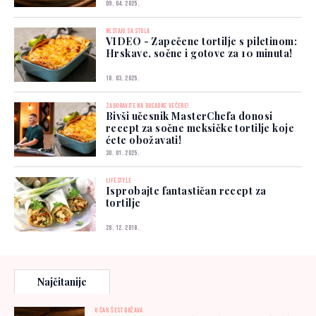
09. 04. 2025.
NESTAJU SA STOLA
VIDEO - Zapečene tortilje s piletinom:
Hrskave, sočne i gotove za 10 minuta!
18. 03. 2025.
ZABORAVITE NA DOSADNE VEČERE!
Bivši učesnik MasterChefa donosi
recept za sočne meksičke tortilje koje
ćete obožavati!
30. 01. 2025.
LIFESTYLE
Isprobajte fantastičan recept za
tortilje
28. 12. 2018.
Najčitanije
U ČAK ŠEST DRŽAVA