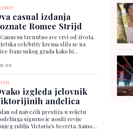
anekenke vijest još nisu potvrdile, no
LEBRITY
 je umjesto njih na...
va casual izdanja
poznate Romee Strijd
 Cannesu trenutno sve vrvi od života.
jetska celebrity krema slila se na
lice francuskog grada kako bi
risustvovali jednom od najprestižnijih
lmskih festivala, predstavili nove
 05. 2018.
ilmove, podržali brendove čiji su
basadori i nazočili...
EPOTA
vako izgleda jelovnik
iktorijinih anđelica
edan od najvećih prestiža u svijetu
odelinga sigurno je nositi revije
onjeg rublja Victoria's Secreta. Samo