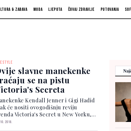
ltura & zabava
Moda
Ljepota
Čuvaj zdravlje
Putovanja
So
FESTYLE
vije slavne manekenke
Najč
raćaju se na pistu
ictoria's Secreta
anekenke Kendall Jenner i Gigi Hadid
pak će nositi ovogodišnju reviju
renda Victoria's Secret u New Yorku,
ako se nisu našle na prvom popisu
 10. 2018.
nđelica", piše Harper's Bazaar.