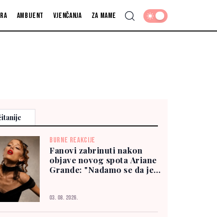
fra
Ambijent
Vjenčanja
Za mame
itanije
BURNE REAKCIJE
Fanovi zabrinuti nakon
objave novog spota Ariane
Grande: "Nadamo se da je
dobro"
03. 08. 2026.