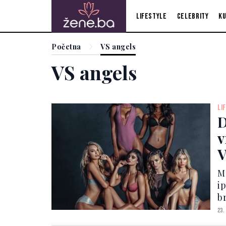
Lifestyle
Celebrity
Ku
Početna
VS angels
VS angels
LI
D
v
V
M
i
b
i
23.
"a