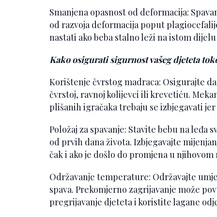
Smanjena opasnost od deformacija: Spavanj
od razvoja deformacija poput plagiocefalij
nastati ako beba stalno leži na istom dijelu
Kako osigurati sigurnost vašeg djeteta to
Korištenje čvrstog madraca: Osigurajte d
čvrstoj, ravnoj kolijevci ili krevetiću. Meka
plišanih igračaka trebaju se izbjegavati j
Položaj za spavanje: Stavite bebu na leđa sv
od prvih dana života. Izbjegavajte mijenja
čak i ako je došlo do promjena u njihovom 
Održavanje temperature: Održavajte umje
spava. Prekomjerno zagrijavanje može poveć
pregrijavanje djeteta i koristite lagane odj