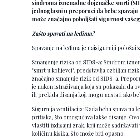
sindroma iznenadne dojenačke smrti (SIDS
jednoglasni u preporuci da bebe spavaju 
može značajno poboljšati sigurnost vašeg
Zašto spavati na leđima?
Spavanje na leđima je najsigurniji položaj 
Smanjenje rizika od SIDS-a: Sindrom izne
"smrt u kolijevci", predstavlja ozbiljan ri
značajno smanjuje rizik od SIDS-a. Prepor
je nakon istraživanja koja su pokazala da 
ili prekida disanja koji mogu nastati ako b
Sigurnija ventilacija: Kada beba spava na l
pritiska, što omogućava lakše disanje. Ov
vlastiti izdisajni zrak, koji može sadržavat
količinu kisika, što može biti opasno.