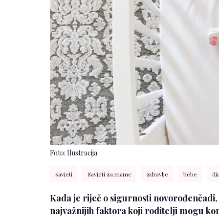
Foto: Ilustracija
savjeti
Savjeti za mame
zdravlje
bebe
dj
Kada je riječ o sigurnosti novorođenčadi,
najvažnijih faktora koji roditelji mogu kon