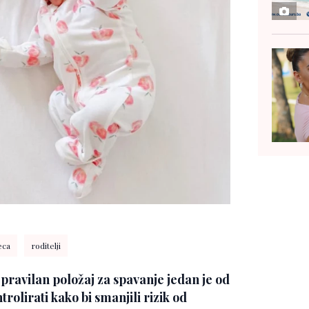
eca
roditelji
 pravilan položaj za spavanje jedan je od
trolirati kako bi smanjili rizik od