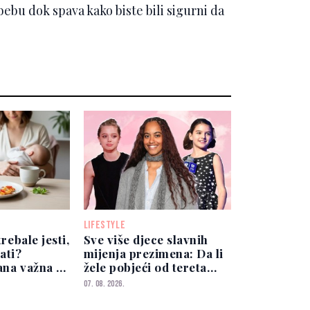
ebu dok spava kako biste bili sigurni da
LIFESTYLE
trebale jesti,
Sve više djece slavnih
ati?
mijenja prezimena: Da li
ana važna je
žele pobjeći od tereta
za bebu
poznatih roditelja?
07. 08. 2026.