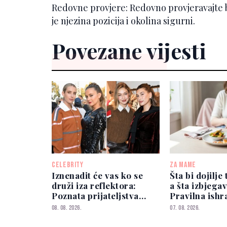
Redovne provjere: Redovno provjeravajte b
je njezina pozicija i okolina sigurni.
Povezane vijesti
CELEBRITY
ZA MAME
Iznenadit će vas ko se
Šta bi dojilje 
druži iza reflektora:
a šta izbjegav
Poznata prijateljstva
Pravilna ishr
djece slavnih
i za majku i 
08. 08. 2026.
07. 08. 2026.