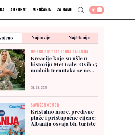
fra
Ambijent
Vjenčanja
Za mame
Najnovije
Najčitanije
vojeno
NEIZBRISIV TRAG JOHNA GALLIANA
Kreacije koje su ušle u
historiju Met Gale: Ovih 15
modnih trenutaka se ne
zaboravlja
06. 08. 2026.
SAVRŠEN ODMOR
Kristalno more, predivne
plaže i pristupačne cijene:
Albanija osvaja bh. turiste