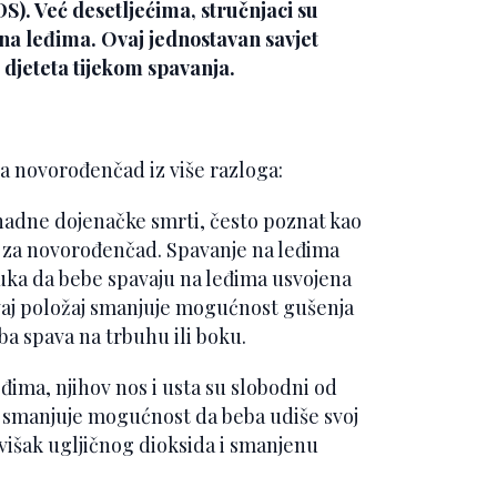
). Već desetljećima, stručnjaci su
na leđima. Ovaj jednostavan savjet
 djeteta tijekom spavanja.
za novorođenčad iz više razloga:
nadne dojenačke smrti, često poznat kao
zik za novorođenčad. Spavanje na leđima
uka da bebe spavaju na leđima usvojena
ovaj položaj smanjuje mogućnost gušenja
eba spava na trbuhu ili boku.
eđima, njihov nos i usta su slobodni od
o smanjuje mogućnost da beba udiše svoj
i višak ugljičnog dioksida i smanjenu