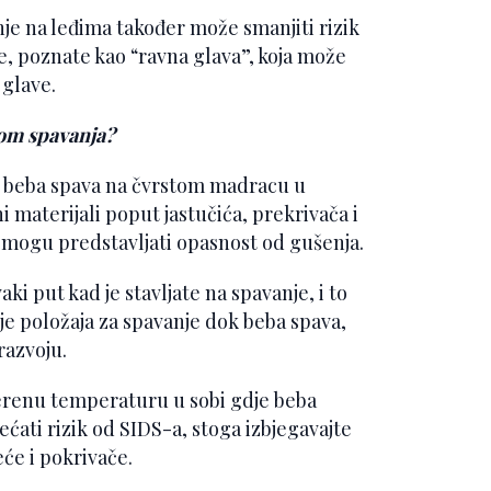
e na leđima također može smanjiti rizik
e, poznate kao “ravna glava”, koja može
 glave.
kom spavanja?
a beba spava na čvrstom madracu u
ni materijali poput jastučića, prekrivača i
er mogu predstavljati opasnost od gušenja.
aki put kad je stavljate na spavanje, i to
nje položaja za spavanje dok beba spava,
razvoju.
renu temperaturu u sobi gdje beba
ati rizik od SIDS-a, stoga izbjegavajte
eće i pokrivače.