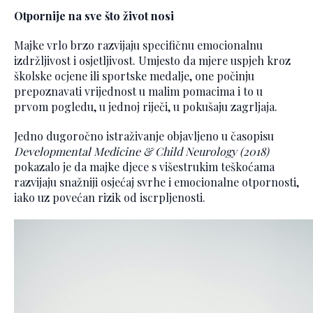
Otpornije na sve što život nosi
Majke vrlo brzo razvijaju specifičnu emocionalnu
izdržljivost i osjetljivost. Umjesto da mjere uspjeh kroz
školske ocjene ili sportske medalje, one počinju
prepoznavati vrijednost u malim pomacima i to u
prvom pogledu, u jednoj riječi, u pokušaju zagrljaja.
Jedno dugoročno istraživanje objavljeno u časopisu
Developmental Medicine & Child Neurology (2018)
pokazalo je da majke djece s višestrukim teškoćama
razvijaju snažniji osjećaj svrhe i emocionalne otpornosti,
iako uz povećan rizik od iscrpljenosti.