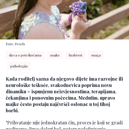
Foto: Pexels
djeca s poteškoćama
majke
hrabrost
snaga
psihologija
Kada roditelj sazna da njegovo dijete ima razvojne ili
neurološke teškoće, svakodnevica poprima novu
dinamiku – ispunjenu neizvjesnostima, terapijama,
čekanjima i ponovnim počecima. Međutim, upravo
majke često postaju najčvršći oslonac u toj tihoj
borbi.
"Prihvatanje nije jednokratan čin, proces je koji se gradi
godinama. Prvo dolazi bol, potom redefinisanje