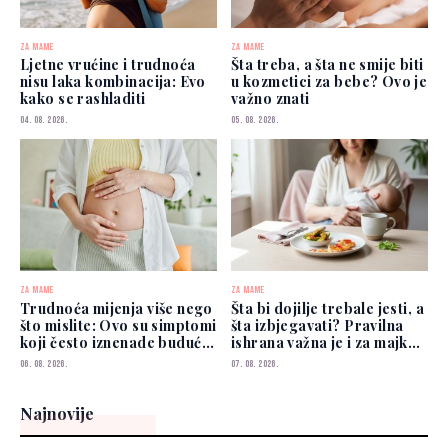
ZA MAME
ZA MAME
Ljetne vrućine i trudnoća
Šta treba, a šta ne smije biti
nisu laka kombinacija: Evo
u kozmetici za bebe? Ovo je
kako se rashladiti
važno znati
04. 08. 2026.
05. 08. 2026.
ZA MAME
ZA MAME
Trudnoća mijenja više nego
Šta bi dojilje trebale jesti, a
što mislite: Ovo su simptomi
šta izbjegavati? Pravilna
koji često iznenade buduće
ishrana važna je i za majku i
mame
za bebu
06. 08. 2026.
07. 08. 2026.
Najnovije