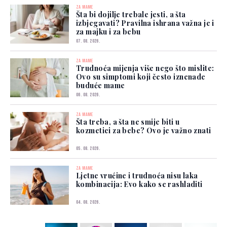
ZA MAME
Šta bi dojilje trebale jesti, a šta
izbjegavati? Pravilna ishrana važna je i
za majku i za bebu
07. 08. 2026.
ZA MAME
Trudnoća mijenja više nego što mislite:
Ovo su simptomi koji često iznenade
buduće mame
06. 08. 2026.
ZA MAME
Šta treba, a šta ne smije biti u
kozmetici za bebe? Ovo je važno znati
05. 08. 2026.
ZA MAME
Ljetne vrućine i trudnoća nisu laka
kombinacija: Evo kako se rashladiti
04. 08. 2026.