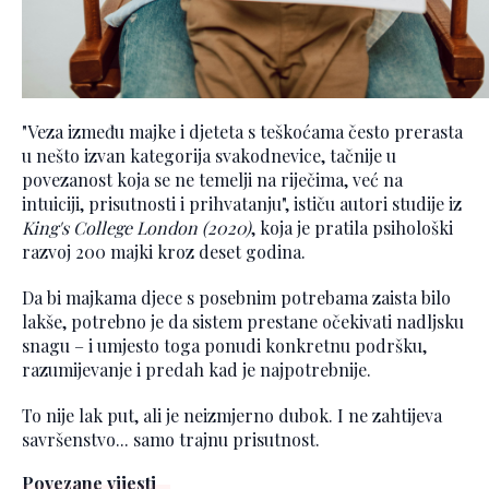
"Veza između majke i djeteta s teškoćama često prerasta
u nešto izvan kategorija svakodnevice, tačnije u
povezanost koja se ne temelji na riječima, već na
intuiciji, prisutnosti i prihvatanju", ističu autori studije iz
King's College London (2020)
, koja je pratila psihološki
razvoj 200 majki kroz deset godina.
Da bi majkama djece s posebnim potrebama zaista bilo
lakše, potrebno je da sistem prestane očekivati nadljsku
snagu – i umjesto toga ponudi konkretnu podršku,
razumijevanje i predah kad je najpotrebnije.
To nije lak put, ali je neizmjerno dubok. I ne zahtijeva
savršenstvo... samo trajnu prisutnost.
Povezane vijesti