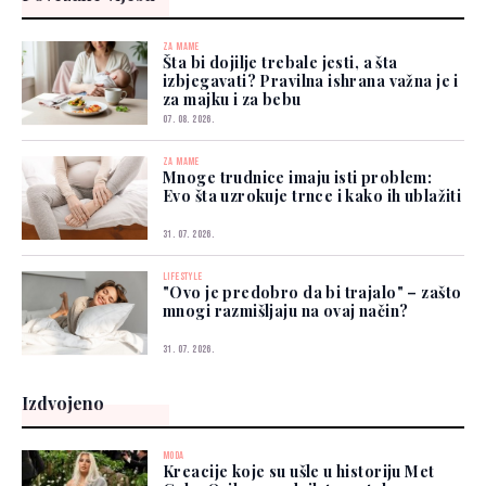
ZA MAME
Šta bi dojilje trebale jesti, a šta
izbjegavati? Pravilna ishrana važna je i
za majku i za bebu
07. 08. 2026.
ZA MAME
Mnoge trudnice imaju isti problem:
Evo šta uzrokuje trnce i kako ih ublažiti
31. 07. 2026.
LIFESTYLE
"Ovo je predobro da bi trajalo" – zašto
mnogi razmišljaju na ovaj način?
31. 07. 2026.
Izdvojeno
MODA
Kreacije koje su ušle u historiju Met