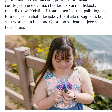
roditeljskih očekivanja, i tek tada stvarna bliskost",
navodi dr. sc. Kristina Urbanc, profesorica psihologije s
Edukacijsko-rehabilitacijskog fakulteta u Zagrebu, koja
se u svom radu bavi podrškom porodicama djece s
teškoćama.