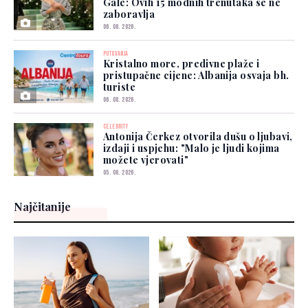
Gale: Ovih 15 modnih trenutaka se ne
zaboravlja
06. 08. 2026.
PUTOVANJA
Kristalno more, predivne plaže i
pristupačne cijene: Albanija osvaja bh.
turiste
06. 08. 2026.
CELEBRITY
Antonija Čerkez otvorila dušu o ljubavi,
izdaji i uspjehu: "Malo je ljudi kojima
možete vjerovati"
05. 08. 2026.
Najčitanije