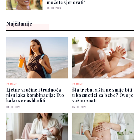
možete vjerovati"
05. 08. 2026.
Najčitanije
ZA MAME
ZA MAME
Ljetne vrućine i trudnoća
Šta treba, a šta ne smije biti
nisu laka kombinacija: Evo
u kozmetici za bebe? Ovo je
kako se rashladiti
važno znati
04. 08. 2026.
05. 08. 2026.