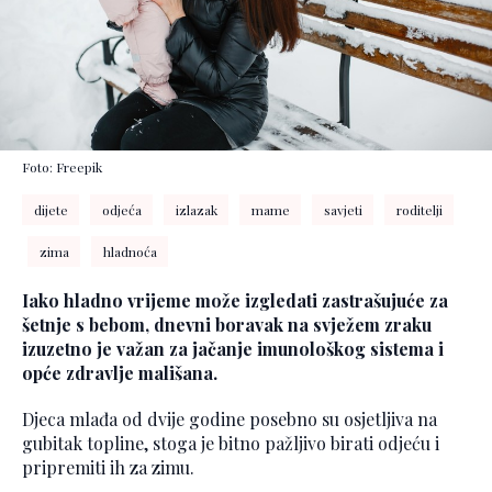
Foto: Freepik
dijete
odjeća
izlazak
mame
savjeti
roditelji
zima
hladnoća
Iako hladno vrijeme može izgledati zastrašujuće za
šetnje s bebom, dnevni boravak na svježem zraku
izuzetno je važan za jačanje imunološkog sistema i
opće zdravlje mališana.
Djeca mlađa od dvije godine posebno su osjetljiva na
gubitak topline, stoga je bitno pažljivo birati odjeću i
pripremiti ih za zimu.