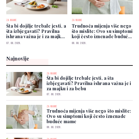
ZA MAME
ZA MAME
Šta bi dojilje trebale jesti, a
Trudnoća mijenja više nego
šta izbjegavati? Pravilna
što mislite: Ovo su simptomi
ishrana važna je i za majku i
koji često iznenade buduće
za bebu
mame
07. 08. 2026.
06. 08. 2026.
Najnovije
ZA MAME
Šta bi dojilje trebale jesti, a šta
izbjegavati? Pravilna ishrana važna je i
za majku i za bebu
07. 08. 2026.
ZA MAME
Trudnoća mijenja više nego što mislite:
Ovo su simptomi koji često iznenade
buduće mame
06. 08. 2026.