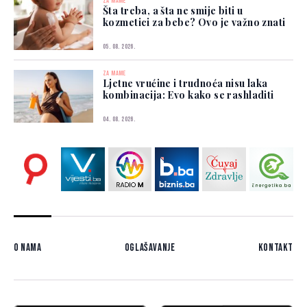
ZA MAME
Šta treba, a šta ne smije biti u
kozmetici za bebe? Ovo je važno znati
05. 08. 2026.
ZA MAME
Ljetne vrućine i trudnoća nisu laka
kombinacija: Evo kako se rashladiti
04. 08. 2026.
O nama
Oglašavanje
Kontakt