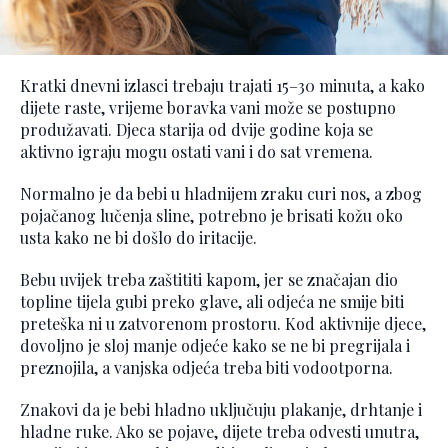
Kratki dnevni izlasci trebaju trajati 15–30 minuta, a kako
dijete raste, vrijeme boravka vani može se postupno
produžavati. Djeca starija od dvije godine koja se
aktivno igraju mogu ostati vani i do sat vremena.
Normalno je da bebi u hladnijem zraku curi nos, a zbog
pojačanog lučenja sline, potrebno je brisati kožu oko
usta kako ne bi došlo do iritacije.
Bebu uvijek treba zaštititi kapom, jer se značajan dio
topline tijela gubi preko glave, ali odjeća ne smije biti
preteška ni u zatvorenom prostoru. Kod aktivnije djece,
dovoljno je sloj manje odjeće kako se ne bi pregrijala i
preznojila, a vanjska odjeća treba biti vodootporna.
Znakovi da je bebi hladno uključuju plakanje, drhtanje i
hladne ruke. Ako se pojave, dijete treba odvesti unutra,