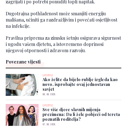
zagrijati i po potrebi ponuditi topli napitak.
Dugotrajna pothlađenost može smanjiti energiju
mališana, učiniti ga razdražljivim i povećati osjetljivost
na infekcije.
Pravilna priprema za zimsku šetnju osigurava sigurnost
i ugodu vašem djetetu, a istovremeno doprinosi
njegovoj otpornosti i zdravom razvoju.
Povezane vijesti
LIFESTYLE
Ako želite da bijelo rublje izgleda kao
novo, isprobajte ovaj jednostavan
savjet
08. 08. 2026.
LIFESTYLE
Sve više djece slavnih mijenja
prezimena: Da li žele pobjeći od tereta
poznatih roditelja?
07. 08. 2026.