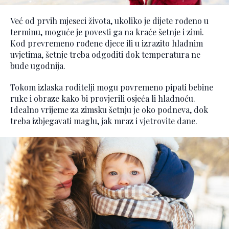
Već od prvih mjeseci života, ukoliko je dijete rođeno u
terminu, moguće je povesti ga na kraće šetnje i zimi.
Kod prevremeno rođene djece ili u izrazito hladnim
uvjetima, šetnje treba odgoditi dok temperatura ne
bude ugodnija.
Tokom izlaska roditelji mogu povremeno pipati bebine
ruke i obraze kako bi provjerili osjeća li hladnoću.
Idealno vrijeme za zimsku šetnju je oko podneva, dok
treba izbjegavati maglu, jak mraz i vjetrovite dane.