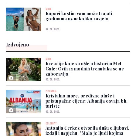
MODA
Kupaći kostim vam može trajati
godinama uz nekoliko savjeta
07. 08. 2026.
Izdvojeno
MODA
Kreacije koje su ušle u historiju Met
Gale: Ovih 15 modnih trenutaka se ne
zaboravlja
06. 08. 2026.
PUTOVANJA
Kristalno more, predivne plaže i
pristupačne cijene: Albanija osvaja bh.
turiste
06. 08. 2026.
CELEBRITY
Antonija Čerkez otvorila dušu o ljubavi,
izdaji i uspjehu: "Malo je ljudi kojima