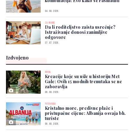
kombinacija: Evo kako se rashladiti
04. 08. 2026.
ZA MAME
Da li roditeljstvo zaista usrećuje?
Istraživanje donosi zanimljive
odgovore
27. 07. 2026.
Izdvojeno
MODA
Kreacije koje su ušle u historiju Met
Gale: Ovih 15 modnih trenutaka se ne
zaboravlja
06. 08. 2026.
PUTOVANJA
Kristalno more, predivne plaže i
pristupačne cijene: Albanija osvaja bh.
turiste
06. 08. 2026.