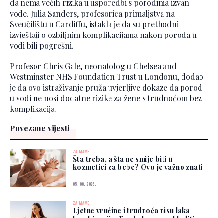
da nema većih rizika u usporedbi s porodima izvan
vode. Julia Sanders, profesorica primaljstva na
Sveučilištu u Cardiffu, istakla je da su prethodni
izvještaji o ozbiljnim komplikacijama nakon poroda u
vodi bili pogrešni.
Profesor Chris Gale, neonatolog u Chelsea and
Westminster NHS Foundation Trust u Londonu, dodao
je da ovo istraživanje pruža uvjerljive dokaze da porod
u vodi ne nosi dodatne rizike za žene s trudnoćom bez
komplikacija.
Povezane vijesti
ZA MAME
Šta treba, a šta ne smije biti u
kozmetici za bebe? Ovo je važno znati
05. 08. 2026.
ZA MAME
Ljetne vrućine i trudnoća nisu laka