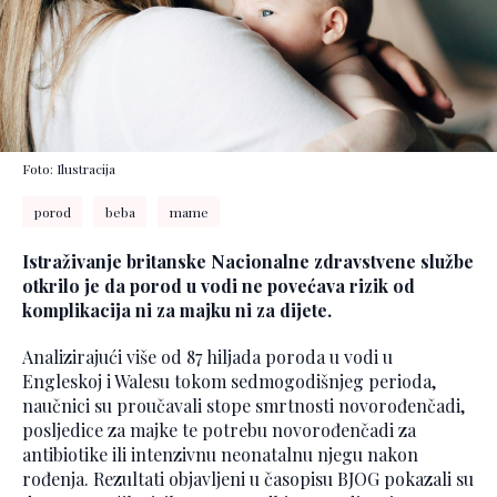
Foto: Ilustracija
porod
beba
mame
Istraživanje britanske Nacionalne zdravstvene službe
otkrilo je da porod u vodi ne povećava rizik od
komplikacija ni za majku ni za dijete.
Analizirajući više od 87 hiljada poroda u vodi u
Engleskoj i Walesu tokom sedmogodišnjeg perioda,
naučnici su proučavali stope smrtnosti novorođenčadi,
posljedice za majke te potrebu novorođenčadi za
antibiotike ili intenzivnu neonatalnu njegu nakon
rođenja. Rezultati objavljeni u časopisu BJOG pokazali su