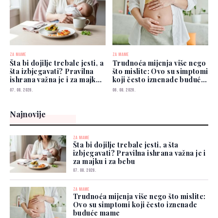
ZA MAME
ZA MAME
Šta bi dojilje trebale jesti, a
Trudnoća mijenja više nego
šta izbjegavati? Pravilna
što mislite: Ovo su simptomi
ishrana važna je i za majku i
koji često iznenade buduće
za bebu
mame
07. 08. 2026.
06. 08. 2026.
Najnovije
ZA MAME
Šta bi dojilje trebale jesti, a šta
izbjegavati? Pravilna ishrana važna je i
za majku i za bebu
07. 08. 2026.
ZA MAME
Trudnoća mijenja više nego što mislite:
Ovo su simptomi koji često iznenade
buduće mame