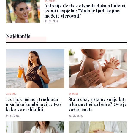
CELEBRITY
Antonija Čerkez otvorila dušu o ljubavi,
izdaji i uspjehu: "Malo je ljudi kojima
možete vjerovati"
05. 08. 2026.
Najčitanije
ZA MAME
ZA MAME
Ljetne vrućine i trudnoća
Šta treba, a šta ne smije biti
nisu laka kombinacija: Evo
u kozmetici za bebe? Ovo je
kako se rashladiti
važno znati
04. 08. 2026.
05. 08. 2026.