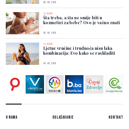
06. 08. 2026.
ZA MAME
Šta treba, a šta ne smije biti u
kozmetici za bebe? Ovo je važno znati
05. 08. 2026.
ZA MAME
Ljetne vrućine i trudnoća nisu laka
kombinacija: Evo kako se rashladiti
04. 08. 2026.
O nama
Oglašavanje
Kontakt