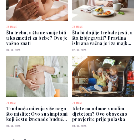
ZA MAME
ZA MAME
Šta treba, a šta ne smije biti
Šta bi dojilje trebale jesti, a
u kozmetici za bebe? Ovo je
šta izbjegavati? Pravilna
važno znati
ishrana važna je i za majku i
za bebu
05. 08. 2026.
07. 08. 2026.
ZA MAME
ZA MAME
Trudnoća mijenja više nego
Idete na odmor s malim
što mislite: Ovo su simptomi
djetetom? Ovo obavezno
koji često iznenade buduće
provjerite prije polaska
mame
06. 08. 2026.
09. 08. 2026.