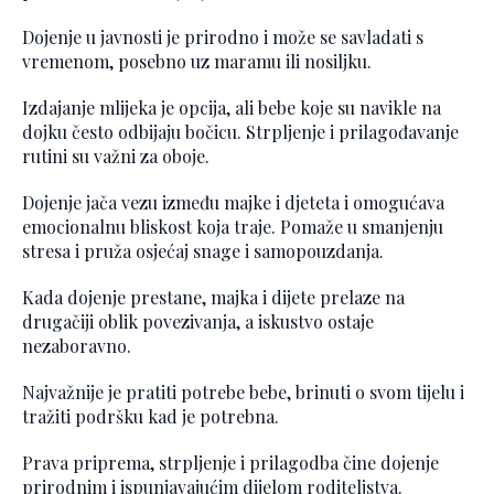
Dojenje u javnosti je prirodno i može se savladati s
vremenom, posebno uz maramu ili nosiljku.
Izdajanje mlijeka je opcija, ali bebe koje su navikle na
dojku često odbijaju bočicu. Strpljenje i prilagođavanje
rutini su važni za oboje.
Dojenje jača vezu između majke i djeteta i omogućava
emocionalnu bliskost koja traje. Pomaže u smanjenju
stresa i pruža osjećaj snage i samopouzdanja.
Kada dojenje prestane, majka i dijete prelaze na
drugačiji oblik povezivanja, a iskustvo ostaje
nezaboravno.
Najvažnije je pratiti potrebe bebe, brinuti o svom tijelu i
tražiti podršku kad je potrebna.
Prava priprema, strpljenje i prilagodba čine dojenje
prirodnim i ispunjavajućim dijelom roditeljstva.