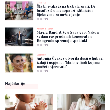
LIFESTYLE
Šta bi svaka žena trebala znati: Dr.
Jusufović o menopauzi, štitnjači i
lijekovima za mršavljenje
09. 08. 2026.
KULTURA & ZABAVA
Magla Band stiže u Sarajevo: Nakon
sedam rasprodanih koncerata u
Beogradu spremaju spektakl
09. 08. 2026.
CELEBRITY
Antonija Čerkez otvorila dušu o ljubavi,
izdaji i uspjehu: "Malo je ljudi kojima
možete vjerovati"
05. 08. 2026.
Najčitanije