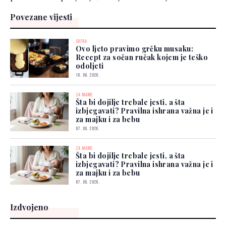
Povezane vijesti
SOFRA
Ovo ljeto pravimo grčku musaku:
Recept za sočan ručak kojem je teško
odoljeti
10. 08. 2026.
ZA MAME
Šta bi dojilje trebale jesti, a šta
izbjegavati? Pravilna ishrana važna je i
za majku i za bebu
07. 08. 2026.
ZA MAME
Šta bi dojilje trebale jesti, a šta
izbjegavati? Pravilna ishrana važna je i
za majku i za bebu
07. 08. 2026.
Izdvojeno