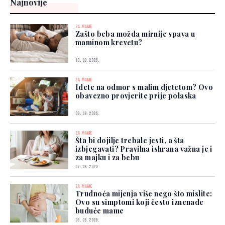
Najnovije
ZA MAME
Zašto beba možda mirnije spava u
maminom krevetu?
10. 08. 2026.
ZA MAME
Idete na odmor s malim djetetom? Ovo
obavezno provjerite prije polaska
09. 08. 2026.
ZA MAME
Šta bi dojilje trebale jesti, a šta
izbjegavati? Pravilna ishrana važna je i
za majku i za bebu
07. 08. 2026.
ZA MAME
Trudnoća mijenja više nego što mislite:
Ovo su simptomi koji često iznenade
buduće mame
06. 08. 2026.