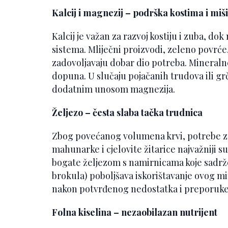
Kalcij i magnezij – podrška kostima i miš
Kalcij je važan za razvoj kostiju i zuba, d
sistema. Mliječni proizvodi, zeleno povrće
zadovoljavaju dobar dio potreba. Mineraln
dopuna. U slučaju pojačanih trudova ili gr
dodatnim unosom magnezija.
Željezo – česta slaba tačka trudnica
Zbog povećanog volumena krvi, potrebe za 
mahunarke i cjelovite žitarice najvažniji 
bogate željezom s namirnicama koje sadrže 
brokula) poboljšava iskorištavanje ovog m
nakon potvrđenog nedostatka i preporuke 
Folna kiselina – nezaobilazan nutrijent