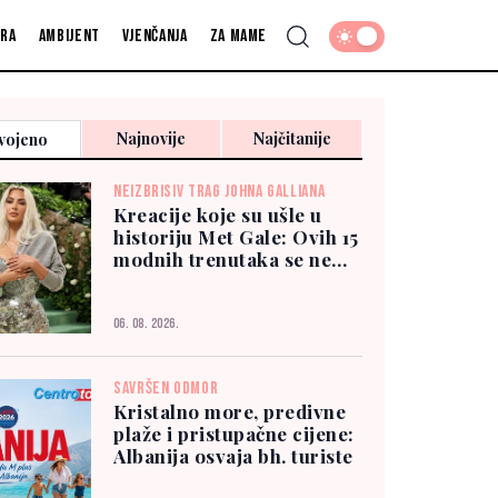
fra
Ambijent
Vjenčanja
Za mame
Najnovije
Najčitanije
vojeno
NEIZBRISIV TRAG JOHNA GALLIANA
Kreacije koje su ušle u
historiju Met Gale: Ovih 15
modnih trenutaka se ne
zaboravlja
06. 08. 2026.
SAVRŠEN ODMOR
Kristalno more, predivne
plaže i pristupačne cijene:
Albanija osvaja bh. turiste