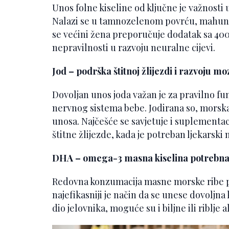
Unos folne kiseline od ključne je važnosti 
Nalazi se u tamnozelenom povrću, mahunark
se većini žena preporučuje dodatak sa 400
nepravilnosti u razvoju neuralne cijevi.
Jod – podrška štitnoj žlijezdi i razvoju m
Dovoljan unos joda važan je za pravilno fun
nervnog sistema bebe. Jodirana so, morska 
unosa. Najčešće se savjetuje i suplementaci
štitne žlijezde, kada je potreban ljekarski 
DHA – omega-3 masna kiselina potrebn
Redovna konzumacija masne morske ribe po
najefikasniji je način da se unese dovoljna
dio jelovnika, moguće su i biljne ili riblje