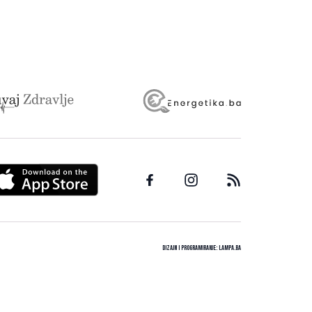
Dizajn i programiranje:
Lampa.ba