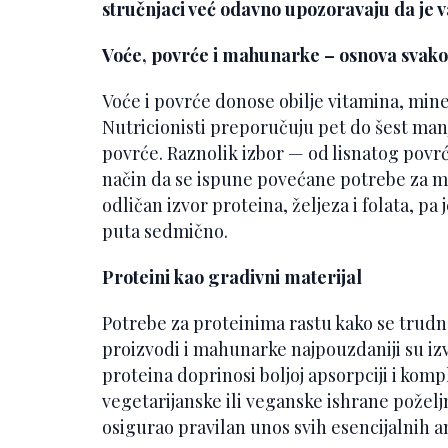
stručnjaci već odavno upozoravaju da je 
Voće, povrće i mahunarke – osnova svak
Voće i povrće donose obilje vitamina, mine
Nutricionisti preporučuju pet do šest man
povrće. Raznolik izbor — od lisnatog povrć
način da se ispune povećane potrebe za m
odličan izvor proteina, željeza i folata, pa
puta sedmično.
Proteini kao gradivni materijal
Potrebe za proteinima rastu kako se trudnoć
proizvodi i mahunarke najpouzdaniji su izv
proteina doprinosi boljoj apsorpciji i ko
vegetarijanske ili veganske ishrane poželjn
osigurao pravilan unos svih esencijalnih a