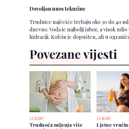
Dovoljan unos tekućine
Trudnice najčešće trebaju oko 30 do 40 ml
dnevno. Voda je najbolji izbor, a visok udi
hidraciji. Kofein je dopušten, ali u ogra
Povezane vijesti
ZA MAME
ZA MAME
Trudnoća mijenja više
Ljetne vrućin