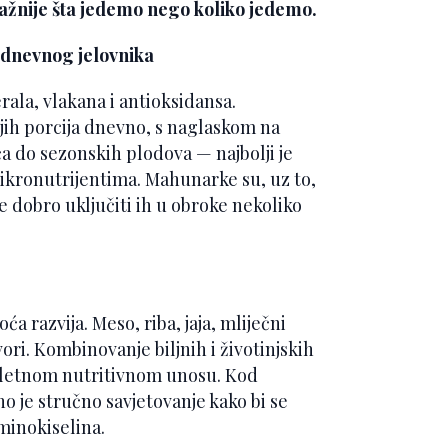
važnije šta jedemo nego koliko jedemo.
odnevnog jelovnika
rala, vlakana i antioksidansa.
jih porcija dnevno, s naglaskom na
a do sezonskih plodova — najbolji je
ikronutrijentima. Mahunarke su, uz to,
 je dobro uključiti ih u obroke nekoliko
a razvija. Meso, riba, jaja, mliječni
ori. Kombinovanje biljnih i životinjskih
mpletnom nutritivnom unosu. Kod
o je stručno savjetovanje kako bi se
minokiselina.