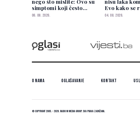
nego što mislite: Ovo su
nisu laka kom
simptomi koji često
Evo kako se r
iznenade buduće mame
06. 08. 2026.
04. 08. 2026.
O nama
Oglašavanje
Kontakt
Usl
© Copyright 2005. - 2026. Radio M Media Group.
Sva prava zadržana.