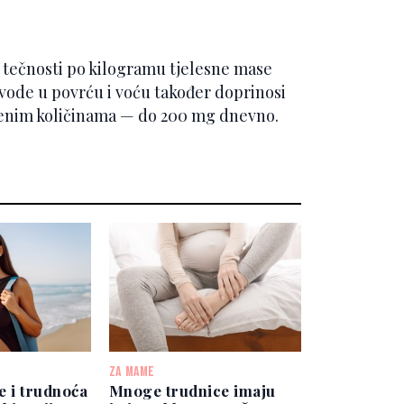
 tečnosti po kilogramu tjelesne mase
o vode u povrću i voću također doprinosi
ničenim količinama — do 200 mg dnevno.
ZA MAME
e i trudnoća
Mnoge trudnice imaju