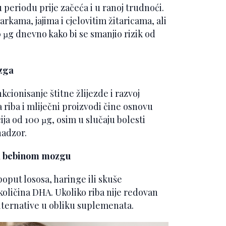
u periodu prije začeća i u ranoj trudnoći.
ama, jajima i cjelovitim žitaricama, ali
 µg dnevno kako bi se smanjio rizik od
ozga
kcionisanje štitne žlijezde i razvoj
riba i mliječni proizvodi čine osnovu
ja od 100 µg, osim u slučaju bolesti
nadzor.
a bebinom mozgu
put lososa, haringe ili skuše
 količina DHA. Ukoliko riba nije redovan
 alternative u obliku suplemenata.