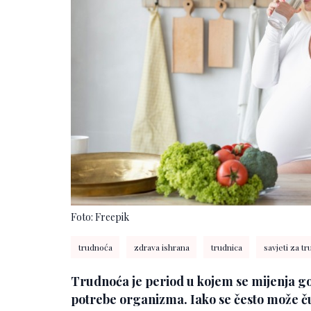
Foto: Freepik
trudnoća
zdrava ishrana
trudnica
savjeti za tr
Trudnoća je period u kojem se mijenja got
potrebe organizma. Iako se često može čuti