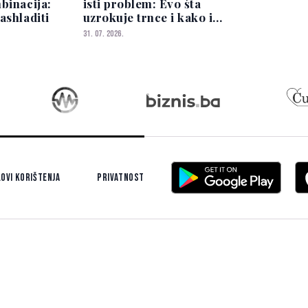
binacija:
isti problem: Evo šta
ashladiti
uzrokuje trnce i kako ih
ublažiti
31. 07. 2026.
ovi korištenja
Privatnost