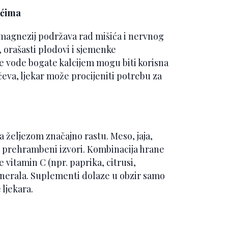
ićima
ok magnezij podržava rad mišića i nervnog
, orašasti plodovi i sjemenke
e vode bogate kalcijem mogu biti korisna
čeva, ljekar može procijeniti potrebu za
željezom značajno rastu. Meso, jaja,
su prehrambeni izvori. Kombinacija hrane
vitamin C (npr. paprika, citrusi,
inerala. Suplementi dolaze u obzir samo
ljekara.