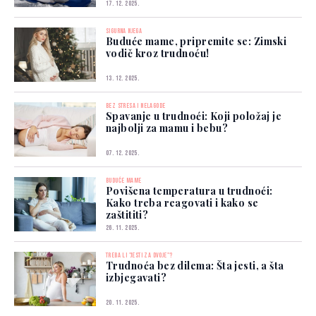
17. 12. 2025.
SIGURNA NJEGA
Buduće mame, pripremite se: Zimski
vodič kroz trudnoću!
13. 12. 2025.
BEZ STRESA I NELAGODE
Spavanje u trudnoći: Koji položaj je
najbolji za mamu i bebu?
07. 12. 2025.
BUDUĆE MAME
Povišena temperatura u trudnoći:
Kako treba reagovati i kako se
zaštititi?
26. 11. 2025.
TREBA LI "JESTI ZA DVOJE"?
Trudnoća bez dilema: Šta jesti, a šta
izbjegavati?
20. 11. 2025.