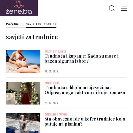
Početna
savjeti za trudnice
savjeti za trudnice
SAVJETI ZA TRUDNICE
Trudnoća i kupanje: Kada su more i
bazen siguran izbor?
08. 07. 2026.
ZIMSKI VODIČ
Trudnoća u hladnim mjesecima:
Odjeća, njega i aktivnosti koje pomažu
23. 12. 2025.
ZIMOVANJE U TRUDNOĆI
Šta obavezno ide u kofer trudnice koja
putuje na planinu?