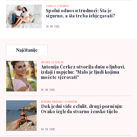
ZDRAVLJE I TRUDNOĆA
Spolni odnos u trudnoći: Šta je
sigurno, a šta treba izbjegavati?
30. 09. 2025.
Najčitanije
INTERVJU ZA ŽENE.BA
Antonija Čerkez otvorila dušu o ljubavi,
izdaji i uspjehu: "Malo je ljudi kojima
možete vjerovati"
05. 08. 2026.
GEORGINA RODRIGUEZ U KUPAĆEM
Dok jedni vide celulit, drugi poručuju:
Ovako izgleda stvarno žensko tijelo
04. 08. 2026.