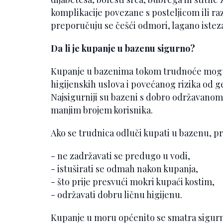
komplikacije povezane s posteljicom ili r
preporučuju se češći odmori, lagano istezan
Da li je kupanje u bazenu sigurno?
Kupanje u bazenima tokom trudnoće moguće
higijenskih uslova i povećanog rizika od ge
Najsigurniji su bazeni s dobro održavano
manjim brojem korisnika.
Ako se trudnica odluči kupati u bazenu, p
- ne zadržavati se predugo u vodi,
- istuširati se odmah nakon kupanja,
- što prije presvući mokri kupaći kostim,
- održavati dobru ličnu higijenu.
Kupanje u moru općenito se smatra sigurn