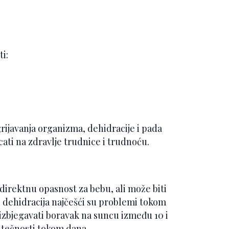
i:
ijavanja organizma, dehidracije i pada
cati na zdravlje trudnice i trudnoću.
direktnu opasnost za bebu, ali može biti
i dehidracija najčešći su problemi tokom
izbjegavati boravak na suncu između 10 i
o tečnosti tokom dana.