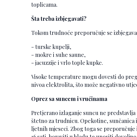
toplicama.
Šta treba izbjegavati?
Tokom trudnoće preporučuje se izbjegavat
- turske kupelji,
- mokre i suhe saune,
- jacuzzije i vrlo tople kupke.
Visoke temperature mogu dovesti do pregr
nivoa elektrolita, što može negativno utje
Oprez sa suncem i vrućinama
Pretjerano izlaganje suncu ne predstavlja 
štetno za trudnicu. Opekotine, sunčanica 
ljetnih mjeseci. Zbog toga se preporučuje 
16 sati, boraviti u hladu te unositi dovoljn