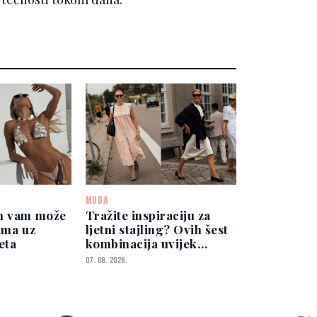
MODA
m vam može
Tražite inspiraciju za
ama uz
ljetni stajling? Ovih šest
eta
kombinacija uvijek
izgleda elegantno
07. 08. 2026.