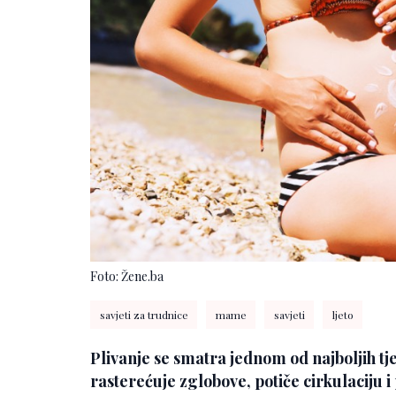
Foto: Žene.ba
savjeti za trudnice
mame
savjeti
ljeto
Plivanje se smatra jednom od najboljih tj
rasterećuje zglobove, potiče cirkulaciju 