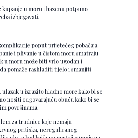
je kupanje u moru i bazenu potpuno
reba izbjegavati.
komplikacije poput prijetećeg pobačaja
panje i plivanje u čistom moru smatraju
k u moru može biti vrlo ugodan i
da pomaže rashladiti tijelo i smanjiti
ulazak u izrazito hladno more kako bi se
žno nositi odgovarajuću obuću kako bi se
skim površinama.
blem za trudnice koje nemaju
rvnog pritiska, nereguliranog
 žlijezde te kod kojih ne postoji sumnja na