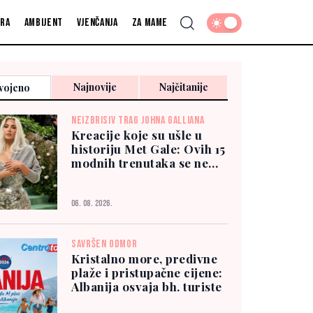
fra
Ambijent
Vjenčanja
Za mame
Najnovije
Najčitanije
vojeno
NEIZBRISIV TRAG JOHNA GALLIANA
Kreacije koje su ušle u
historiju Met Gale: Ovih 15
modnih trenutaka se ne
zaboravlja
06. 08. 2026.
SAVRŠEN ODMOR
Kristalno more, predivne
plaže i pristupačne cijene:
Albanija osvaja bh. turiste