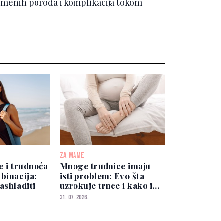
remenih poroda i komplikacija tokom
ZA MAME
e i trudnoća
Mnoge trudnice imaju
binacija:
isti problem: Evo šta
ashladiti
uzrokuje trnce i kako ih
ublažiti
31. 07. 2026.