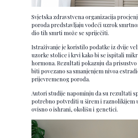
Svjetska zdravstvena organizacija procjen
poroda predstavljaju vodeći uzrok smrtnos
dio tih smrti može se spriječiti.
Istraživanje je koristilo podatke iz dvije v
uzorke stolice i krvi kako bi se ispitali m
hormona. Rezultati pokazuju da prisustvo
biti povezano sa smanjenjem nivoa estradio
prijevremenog poroda.
Autori studije napominju da su rezultati spe
potrebno potvrditi u širem i raznolikijem 
ovisno o ishrani, okolišu i genetici.