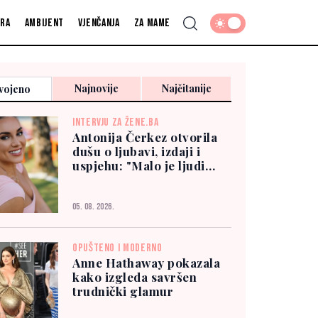
fra
Ambijent
Vjenčanja
Za mame
Najnovije
Najčitanije
vojeno
INTERVJU ZA ŽENE.BA
Antonija Čerkez otvorila
dušu o ljubavi, izdaji i
uspjehu: "Malo je ljudi
kojima možete vjerovati"
05. 08. 2026.
OPUŠTENO I MODERNO
Anne Hathaway pokazala
kako izgleda savršen
trudnički glamur