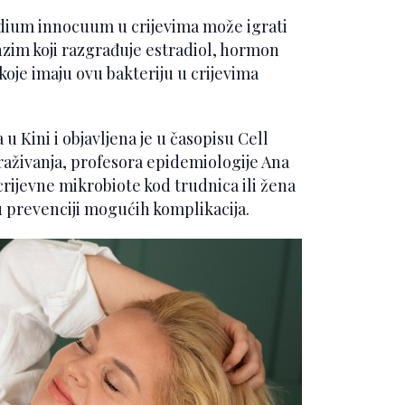
ridium innocuum u crijevima može igrati
nzim koji razgrađuje estradiol, hormon
je imaju ovu bakteriju u crijevima
 u Kini i objavljena je u časopisu Cell
raživanja, profesora epidemiologije Ana
rijevne mikrobiote kod trudnica ili žena
 prevenciji mogućih komplikacija.