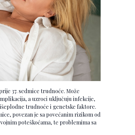
prije 37. sedmice trudnoće. Može
plikacija, a uzroci uključuju infekcije,
išeplodne trudnoće i genetske faktore.
mice, povezan je sa povećanim rizikom od
zvojnim poteškoćama, te problemima sa