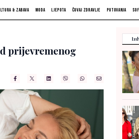
ltura & zabava
Moda
Ljepota
Čuvaj zdravlje
Putovanja
So
Izd
 od prijevremenog