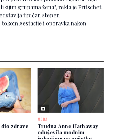
likijim grupama žena", rekla je Pritschet.
edstavlja tipičan stepen
 tokom gestacije i oporavka nakon
MODA
 dio zdrave
Trudna Anne Hathaway
oduševila modnim
izdanjima na početku