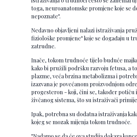
istraživanja o trudnoći često se zanemaruj
toga, neuroanatomske promjene koje se d
nepoznate".
Nedavno objavljeni nalazi istraživanja pru
fiziološke promjene" koje se događaju u tr
zatrudne.
Inače, tokom trudnoće tijelo buduće majke
kako bi pružili podršku razvoju fetusa, a 
plazme, veća brzina metabolizma i potrebn
izazvana je povećanom proizvodnjom odre
progesteron - koji, čini se, također potiču
živčanog sistema, što su istraživači primije
Ipak, potrebna su dodatna istraživanja kak
kojeg se mozak mijenja tokom trudnoće.
"Nadamo se da će ova studija dokaza koncep