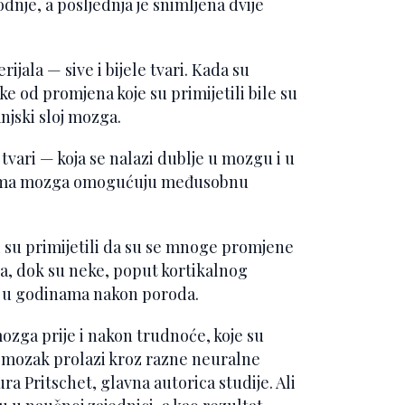
dnje, a posljednja je snimljena dvije
ijala — sive i bijele tvari. Kada su
e od promjena koje su primijetili bile su
anjski sloj mozga.
 tvari — koja se nalazi dublje u mozgu i u
lovima mozga omogućuju međusobnu
i su primijetili da su se mnoge promjene
a, dok su neke, poput kortikalnog
 i u godinama nakon poroda.
mozga prije i nakon trudnoće, koje su
ki mozak prolazi kroz razne neuralne
a Pritschet, glavna autorica studije. Ali