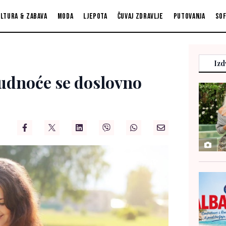
ltura & zabava
Moda
Ljepota
Čuvaj zdravlje
Putovanja
So
Izd
udnoće se doslovno