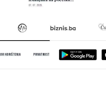
promocije novog filma
07. 07. 2026.
ovi korištenja
Privatnost