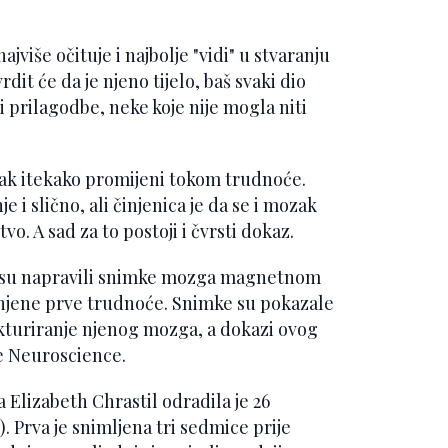
jviše očituje i najbolje "vidi" u stvaranju
dit će da je njeno tijelo, baš svaki dio
i prilagodbe, neke koje nije mogla niti
ak itekako promijeni tokom trudnoće.
 i slično, ali činjenica je da se i mozak
vo. A sad za to postoji i čvrsti dokaz.
i su napravili snimke mozga magnetnom
jene prve trudnoće. Snimke su pokazale
kturiranje njenog mozga, a dokazi ovog
re Neuroscience.
 Elizabeth Chrastil odradila je 26
Prva je snimljena tri sedmice prije