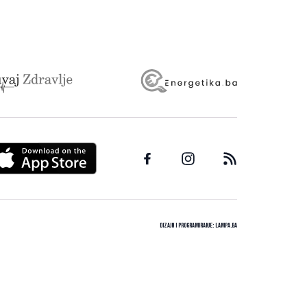
Dizajn i programiranje:
Lampa.ba