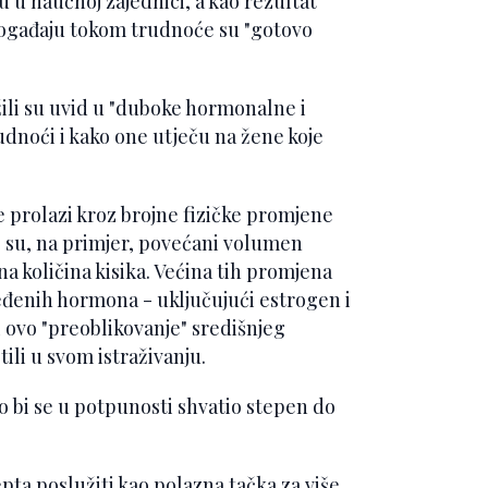
u u naučnoj zajednici, a kao rezultat
ogađaju tokom trudnoće su "gotovo
žili su uvid u "duboke hormonalne i
udnoći i kako one utječu na žene koje
 prolazi kroz brojne fizičke promjene
to su, na primjer, povećani volumen
a količina kisika. Većina tih promjena
đenih hormona - uključujući estrogen i
 i ovo "preoblikovanje" središnjeg
tili u svom istraživanju.
o bi se u potpunosti shvatio stepen do
ta poslužiti kao polazna tačka za više