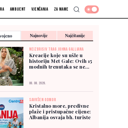
fra
Ambijent
Vjenčanja
Za mame
Najnovije
Najčitanije
vojeno
NEIZBRISIV TRAG JOHNA GALLIANA
Kreacije koje su ušle u
historiju Met Gale: Ovih 15
modnih trenutaka se ne
zaboravlja
06. 08. 2026.
SAVRŠEN ODMOR
Kristalno more, predivne
plaže i pristupačne cijene:
Albanija osvaja bh. turiste