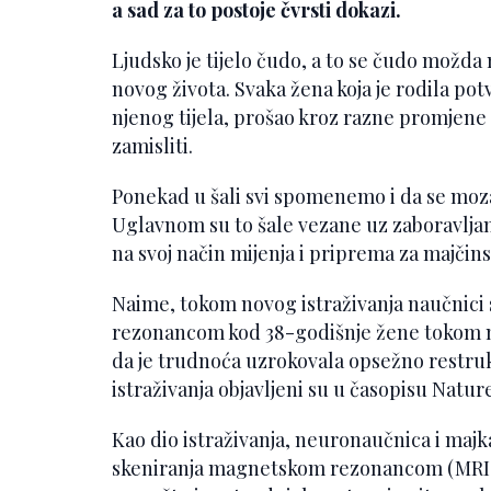
a sad za to postoje čvrsti dokazi.
Ljudsko je tijelo čudo, a to se čudo možda na
novog života. Svaka žena koja je rodila potvr
njenog tijela, prošao kroz razne promjene 
zamisliti.
Ponekad u šali svi spomenemo i da se moz
Uglavnom su to šale vezane uz zaboravljanje
na svoj način mijenja i priprema za majčinst
Naime, tokom novog istraživanja naučnic
rezonancom kod 38-godišnje žene tokom n
da je trudnoća uzrokovala opsežno restru
istraživanja objavljeni su u časopisu Natu
Kao dio istraživanja, neuronaučnica i majka
skeniranja magnetskom rezonancom (MRI). 