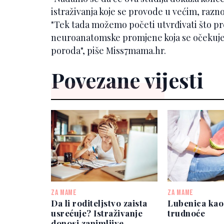
istraživanja koje se provode u većim, razno
"Tek tada možemo početi utvrđivati ​​što pr
neuroanatomske promjene koja se očekuje
poroda", piše Miss7mama.hr.
Povezane vijesti
ZA MAME
ZA MAME
Da li roditeljstvo zaista
Lubenica kao
usrećuje? Istraživanje
trudnoće
donosi zanimljive