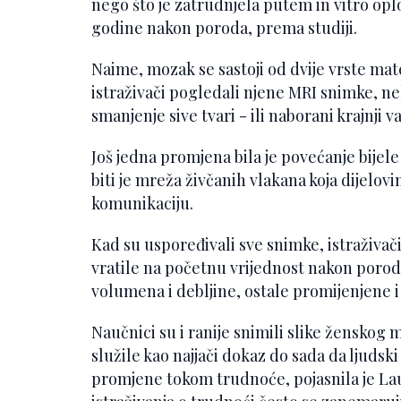
nego što je zatrudnjela putem in vitro oplo
godine nakon poroda, prema studiji.
Naime, mozak se sastoji od dvije vrste mater
istraživači pogledali njene MRI snimke, nek
smanjenje sive tvari - ili naborani krajnji v
Još jedna promjena bila je povećanje bijele
biti je mreža živčanih vlakana koja dije
komunikaciju.
Kad su uspoređivali sve snimke, istraživač
vratile na početnu vrijednost nakon porod
volumena i debljine, ostale promijenjene
Naučnici su i ranije snimili slike ženskog 
služile kao najjači dokaz do sada da ljuds
promjene tokom trudnoće, pojasnila je Laur