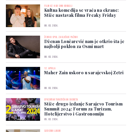
FILM UZ KOJI SMO ODRASLI
Kultna komedija se vraća na ekrane:
Stiže nastavak filma Freaky Friday
06. 03. 2024.
ŽENSKI SPOL ZASLUŠUJE PAŽNJU
Dženan Lončarević nam je otkrio šta je
najbolji poklon za Osmi mart
06. 03. 2024.
12. APRILA
Maher Zain uskoro u sarajevskoj Zetri
06. 03. 2024.
EPICENTAR TURISTIČKOG SUSRETA
Stiže drugo izdanje Sarajevo Tourism
Summit 2024: Forum za Turizam,
Hotelijerstvo i Gastronomiju
05. 03. 2024.
SJEVERNI LOGOR