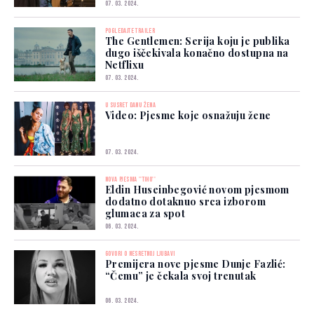
07. 03. 2024.
POGLEDAJTE TRAILER
The Gentlemen: Serija koju je publika
dugo iščekivala konačno dostupna na
Netflixu
07. 03. 2024.
U SUSRET DANU ŽENA
Video: Pjesme koje osnažuju žene
07. 03. 2024.
NOVA PJESMA ''TIHO''
Eldin Huseinbegović novom pjesmom
dodatno dotaknuo srca izborom
glumaca za spot
06. 03. 2024.
GOVORI O NESRETNOJ LJUBAVI
Premijera nove pjesme Dunje Fazlić:
“Čemu” je čekala svoj trenutak
06. 03. 2024.