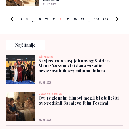
29. 02. 2024.
1
2
71
72
73
74
75
76
77
107
108
...
...
Najčitanije
RUŠI REKORDE
Nevjerovatan uspjeh novog Spider-
Mana: Za samo tri dana zaradio
nevjerovatnih 927 miliona dolara
04. 08. 2026.
IZDVAJAMO 13 NASLOVA
Ovi regionalni filmovi mogli bi obilježiti
ovogodišnji Sarajevo Film Festival
03. 08. 2026.