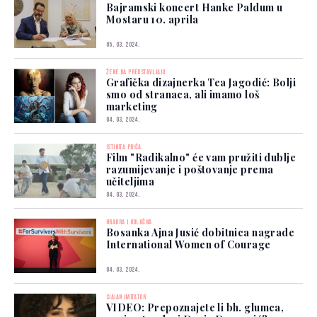
Bajramski koncert Hanke Paldum u
Mostaru 10. aprila
05. 03. 2024.
ŽENE.BA PREDSTAVLJAJU
Grafička dizajnerka Tea Jagodić: Bolji
smo od stranaca, ali imamo loš
marketing
04. 03. 2024.
ISTINITA PRIČA
Film "Radikalno" će vam pružiti dublje
razumijevanje i poštovanje prema
učiteljima
04. 03. 2024.
HRABRA I ODLUČNA
Bosanka Ajna Jusić dobitnica nagrade
International Women of Courage
04. 03. 2024.
SJAJAN IMITATOR
VIDEO: Prepoznajete li bh. glumca,