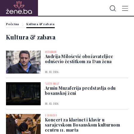
Početna
Kultura & zabava
Kultura & zabava
INSTAGRAM
Andrija Milošević obožavateljice
oduševio čestitkom za Dan žena
08. 03. 2024.
"LASTO MALA"
Armin Muzaferija predstavlja odu
bosanskoj ženi
08. 03. 2024.
U SARAJEVU
Koncert za klarinet i klavir u
sarajevskom Bosanskom kulturnom
centru 11. marta