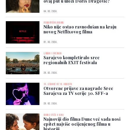
ovaj put u ulozi Doris Dragović?
04. 03. 2024.
ROMANTIČNA DRAMA
Niko nije ostao ravnodušan na kraju
novog Netflixovog filma
01. 03. 2024.
LJUBAV I ENERGIJA
Sarajevo kompletiralo srce
regionalnih EXIT festivala
29. 02. 2024.
30. IZDANJE OD 16. AUGUSTA
Otvorene prijave za nagrade Srce
Sarajeva za TV serije 30. SFF-a
29. 02. 2024.
DANAS STIŽE U KINA
Najnoviji dio filma Dune već sada nosi
epitet najviše ocijenjenog filma u
historiji