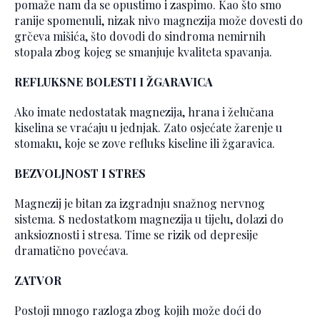
pomaže nam da se opustimo i zaspimo. Kao što smo
ranije spomenuli, nizak nivo magnezija može dovesti do
grčeva mišića, što dovodi do sindroma nemirnih
stopala zbog kojeg se smanjuje kvaliteta spavanja.
REFLUKSNE BOLESTI I ŽGARAVICA
Ako imate nedostatak magnezija, hrana i želučana
kiselina se vraćaju u jednjak. Zato osjećate žarenje u
stomaku, koje se zove refluks kiseline ili žgaravica.
BEZVOLJNOST I STRES
Magnezij je bitan za izgradnju snažnog nervnog
sistema. S nedostatkom magnezija u tijelu, dolazi do
anksioznosti i stresa. Time se rizik od depresije
dramatično povećava.
ZATVOR
Postoji mnogo razloga zbog kojih može doći do