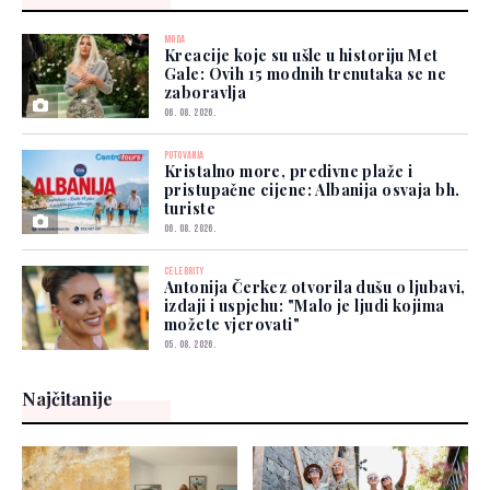
MODA
Kreacije koje su ušle u historiju Met
Gale: Ovih 15 modnih trenutaka se ne
zaboravlja
06. 08. 2026.
PUTOVANJA
Kristalno more, predivne plaže i
pristupačne cijene: Albanija osvaja bh.
turiste
06. 08. 2026.
CELEBRITY
Antonija Čerkez otvorila dušu o ljubavi,
izdaji i uspjehu: "Malo je ljudi kojima
možete vjerovati"
05. 08. 2026.
Najčitanije