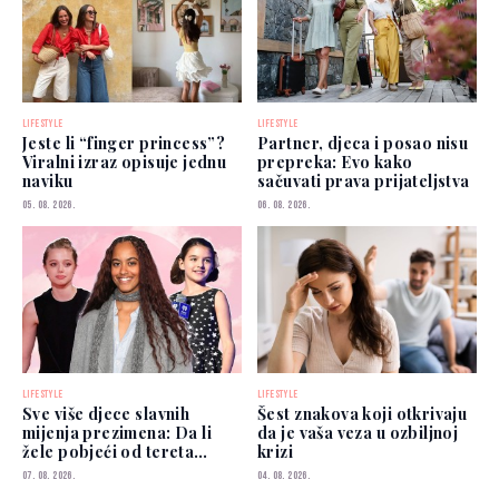
LIFESTYLE
LIFESTYLE
Jeste li “finger princess”?
Partner, djeca i posao nisu
Viralni izraz opisuje jednu
prepreka: Evo kako
naviku
sačuvati prava prijateljstva
05. 08. 2026.
06. 08. 2026.
LIFESTYLE
LIFESTYLE
Sve više djece slavnih
Šest znakova koji otkrivaju
mijenja prezimena: Da li
da je vaša veza u ozbiljnoj
žele pobjeći od tereta
krizi
poznatih roditelja?
07. 08. 2026.
04. 08. 2026.