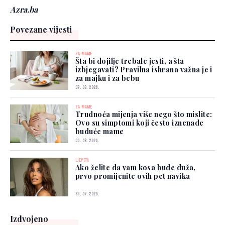
Azra.ba
Povezane vijesti
ZA MAME
Šta bi dojilje trebale jesti, a šta
izbjegavati? Pravilna ishrana važna je i
za majku i za bebu
07. 08. 2026.
ZA MAME
Trudnoća mijenja više nego što mislite:
Ovo su simptomi koji često iznenade
buduće mame
06. 08. 2026.
LJEPOTA
Ako želite da vam kosa bude duža,
prvo promijenite ovih pet navika
30. 07. 2026.
Izdvojeno