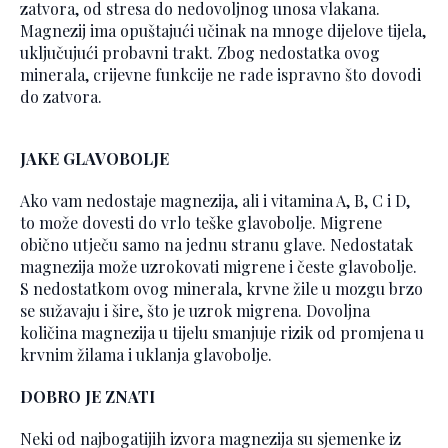
zatvora, od stresa do nedovoljnog unosa vlakana.
Magnezij ima opuštajući učinak na mnoge dijelove tijela,
uključujući probavni trakt. Zbog nedostatka ovog
minerala, crijevne funkcije ne rade ispravno što dovodi
do zatvora.
JAKE GLAVOBOLJE
Ako vam nedostaje magnezija, ali i vitamina A, B, C i D,
to može dovesti do vrlo teške glavobolje. Migrene
obično utječu samo na jednu stranu glave. Nedostatak
magnezija može uzrokovati migrene i česte glavobolje.
S nedostatkom ovog minerala, krvne žile u mozgu brzo
se sužavaju i šire, što je uzrok migrena. Dovoljna
količina magnezija u tijelu smanjuje rizik od promjena u
krvnim žilama i uklanja glavobolje.
DOBRO JE ZNATI
Neki od najbogatijih izvora magnezija su sjemenke iz