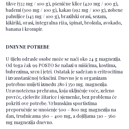
tikve (532 mg / 100 g), pšenične klice (420 mg / 100 g),
bademi (300 mg / 100 g), kakao (192 mg / 100 g), zobene
pahuljice (143 mg / 100 g), brazilski orasi, sezam,
kikiriki, orasi, integralna riža, špinat, brokula, avokado,
banana i krompir.
DNEVNE POTREBE
U tijelu odrasle osobe može se naći oko 24 g magnezija.
Od toga čak 99 POSTO Se nalazi u mišićima, kostima,
bubrezima, srcu i jetri. Ostatak je sadržan u eritrocitima
i izvanstaničnoj tekućini. Dnevno je u organizam
potrebno unijeti između 280 i 350 mg. magnezija.
Uravnotežena prehrana, koja uključuje voće, zeleno
povrće, cjelovite žitarice i sjemenke, bez problema će
pokriti ove potrebe. Vrhunskim sportistima
preporučuje se unošenje 500 – 800 mg magnezija na
dan, trudnicama 360 – 400 mg, a dojiljama 310 – 360
mg magnezija dnevno.