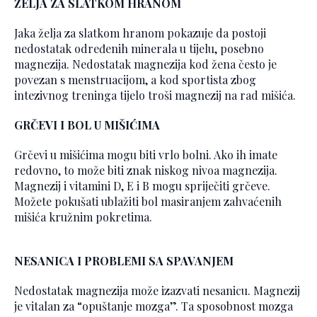
ŽELJA ZA SLATKOM HRANOM
Jaka želja za slatkom hranom pokazuje da postoji
nedostatak određenih minerala u tijelu, posebno
magnezija. Nedostatak magnezija kod žena često je
povezan s menstruacijom, a kod sportista zbog
intezivnog treninga tijelo troši magnezij na rad mišića.
GRČEVI I BOL U MIŠIĆIMA
Grčevi u mišićima mogu biti vrlo bolni. Ako ih imate
redovno, to može biti znak niskog nivoa magnezija.
Magnezij i vitamini D, E i B mogu spriječiti grčeve.
Možete pokušati ublažiti bol masiranjem zahvaćenih
mišića kružnim pokretima.
NESANICA I PROBLEMI SA SPAVANJEM
Nedostatak magnezija može izazvati nesanicu. Magnezij
je vitalan za “opuštanje mozga”. Ta sposobnost mozga