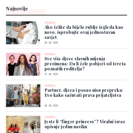
Najnovije
LIFESTYLE
Ako želite da bijelo rublje izgleda kao
novo, isprobajte ovaj jednostavan
savjet
08. 08. 2026.
LIFESTYLE
Sve više djece slavnih mijenja
prezimena: Da li žele pobjeći od tereta
poznatih roditelja?
07. 08. 2026.
LIFESTYLE
Partner, djeca i posao nisu prepreka:
Evo kako sačuvati prava prijateljstva
06. 08. 2026.
LIFESTYLE
Jeste li “finger princess”? Viralni izraz
opisuje jednu naviku