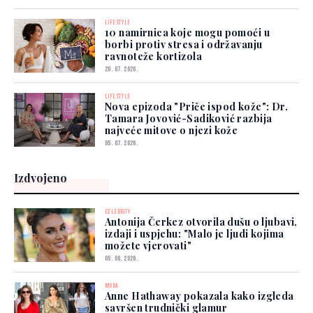
LIFESTYLE
10 namirnica koje mogu pomoći u
borbi protiv stresa i održavanju
ravnoteže kortizola
20. 07. 2026.
LIFESTYLE
Nova epizoda "Priče ispod kože": Dr.
Tamara Jovović-Sadiković razbija
najveće mitove o njezi kože
05. 07. 2026.
Izdvojeno
CELEBRITY
Antonija Čerkez otvorila dušu o ljubavi,
izdaji i uspjehu: "Malo je ljudi kojima
možete vjerovati"
05. 08. 2026.
MODA
Anne Hathaway pokazala kako izgleda
savršen trudnički glamur