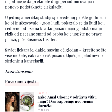
najbitnije je da prekinete dugi period mirovanja i
ponovo podstaknete cirkulaciju.
U jednoj američkoj studiji sprovedenoj prošle godine, u
kojoj je učesvovalo 4,000 ljudi, pokazalo se da ljudi koji
redovno odlaze na kratku pauzu imaju 33 odsto manji
rizik od prerane smrti od osoba koje uopšte ne prave
pauzu, piše Business Insider.
Savjet ljekara je, dakle, sasvim očigledan – krećite se što
više možete, čak i ako vaš posao uključuje cjelodnevno
sjedenje u kancelariji.
Nezavisne.com
Povezane vijesti
LIFESTYLE
Kako Amal Clooney održava vitku
liniju? Dan započinje neobičnim
doručkom
27. 07. 2026.