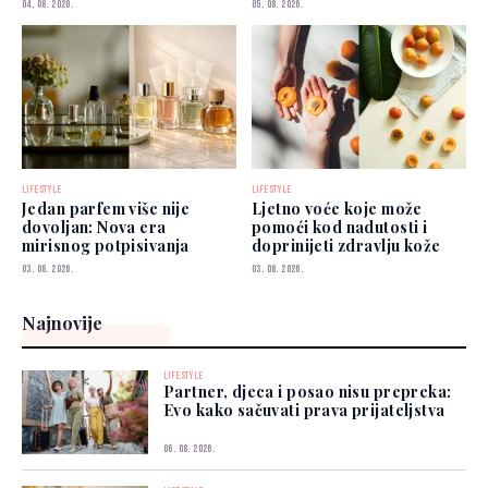
04. 08. 2026.
05. 08. 2026.
LIFESTYLE
LIFESTYLE
Jedan parfem više nije
Ljetno voće koje može
dovoljan: Nova era
pomoći kod nadutosti i
mirisnog potpisivanja
doprinijeti zdravlju kože
03. 08. 2026.
03. 08. 2026.
Najnovije
LIFESTYLE
Partner, djeca i posao nisu prepreka:
Evo kako sačuvati prava prijateljstva
06. 08. 2026.