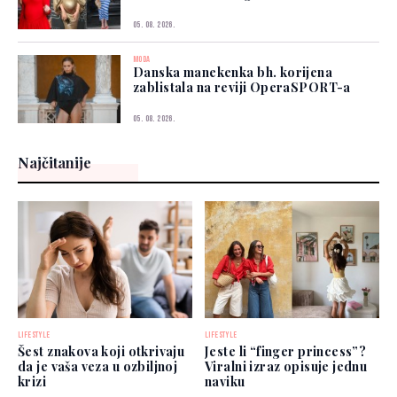
05. 08. 2026.
MODA
Danska manekenka bh. korijena
zablistala na reviji OperaSPORT-a
05. 08. 2026.
Najčitanije
LIFESTYLE
LIFESTYLE
Šest znakova koji otkrivaju
Jeste li “finger princess”?
da je vaša veza u ozbiljnoj
Viralni izraz opisuje jednu
krizi
naviku