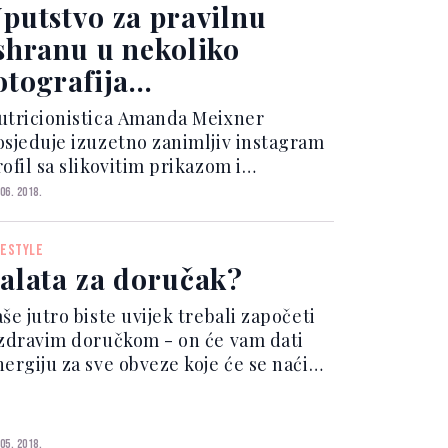
asne hrane možete jesti čak i kada...
putstvo za pravilnu
shranu u nekoliko
otografija...
utricionistica Amanda Meixner
osjeduje izuzetno zanimljiv instagram
ofil sa slikovitim prikazom i
putstvima za zdravu prehranu.
 06. 2018.
ogledajte razliku između dobrih i
oših kalorija, hrane na instagramu i
FESTYLE
tvarnog obroka i mnoga druga zani...
alata za doručak?
še jutro biste uvijek trebali započeti
 zdravim doručkom - on će vam dati
nergiju za sve obveze koje će se naći
a vašem rasporedu još od ranih sati. A
z zdravi doručak, osjećat ćete manju
ižnju savjeti ukoliko se na pauzi za
 05. 2018.