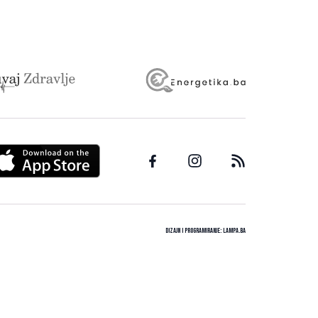
Dizajn i programiranje:
Lampa.ba