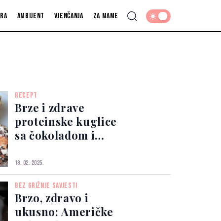
fra
Ambijent
Vjenčanja
Za mame
RECEPT
Brze i zdrave
proteinske kuglice
sa čokoladom i
orašastim plodovima
18. 02. 2025.
BEZ GRIŽNJE SAVJESTI
Brzo, zdravo i
ukusno: Američke