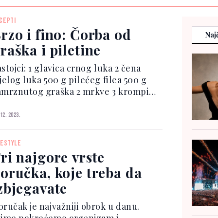
CEPTI
rzo i fino: Čorba od
Najč
raška i piletine
stojci: 1 glavica crnog luka 2 čena
jelog luka 500 g pilećeg filea 500 g
amrznutog graška 2 mrkve 3 krompira
kašičice suvog biljnog začina 2
ašičice mljevene začinske paprike
 12. 2023.
eršun Priprema: Na ulju propržite
jeckan cr...
FESTYLE
ri najgore vrste
oručka, koje treba da
zbjegavate
oručak je najvažniji obrok u danu.