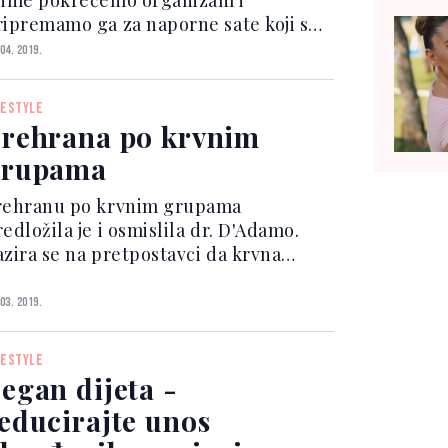
jime pokrećemo organizam i
ripremamo ga za naporne sate koji su
njim. Želite li dan započeti
 04. 2019.
usno i zdravo te tijelu pružiti
ergiju, izbjegavajte ove tri vrste
FESTYLE
ručka. 1. Voćni sokovi i jogur...
rehrana po krvnim
grupama
rehranu po krvnim grupama
edložila je i osmislila dr. D'Adamo.
azira se na pretpostavci da krvna
rupa utječe na razvoj pojedinih
lesti u slučaju da se bira hrana koja
 03. 2019.
am ne odgovara tj. da ljudi određenih
rvnih grupa imaju predispo...
FESTYLE
egan dijeta -
educirajte unos