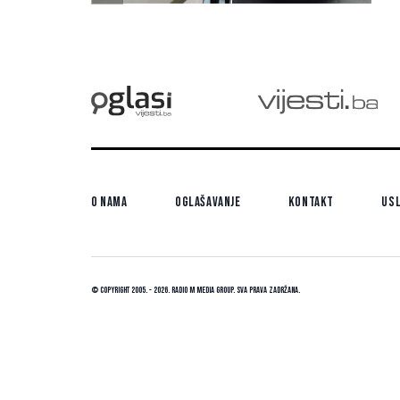
ru
O nama
Oglašavanje
Kontakt
Usl
© Copyright 2005. - 2026. Radio M Media Group.
Sva prava zadržana.