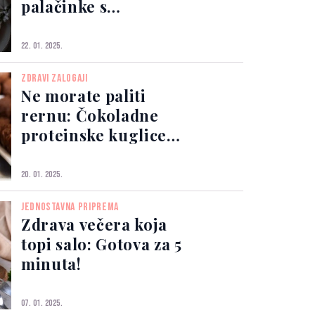
palačinke s
minimalnim
kalorijama!
22. 01. 2025.
ZDRAVI ZALOGAJI
Ne morate paliti
rernu: Čokoladne
proteinske kuglice
gotove za 10 minuta!
20. 01. 2025.
JEDNOSTAVNA PRIPREMA
Zdrava večera koja
topi salo: Gotova za 5
minuta!
07. 01. 2025.