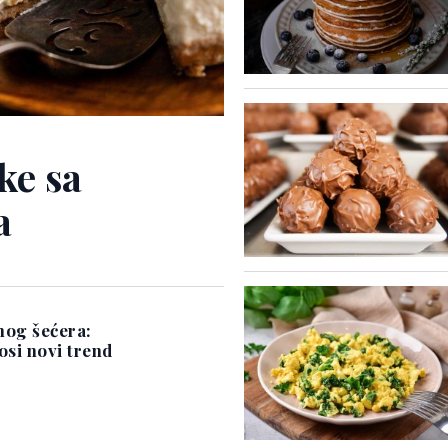
ke sa
a
anog šećera:
si novi trend