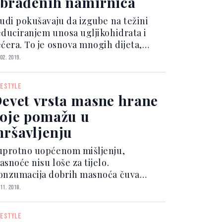
brađenih namirnica
judi pokušavaju da izgube na težini
educiranjem unosa ugljikohidrata i
ećera. To je osnova mnogih dijeta,
ljučujući keto i paleo dijete. No, tzv.
 02. 2019.
egan dijeta predstavlja sasvim novi
istup kada je riječ o prehrani. Paleo
FESTYLE
jeta se z...
evet vrsta masne hrane
oje pomažu u
ršavljenju
uprotno uopćenom mišljenju,
snoće nisu loše za tijelo.
onzumacija dobrih masnoća čuva
rgane, potiče apsorpciju hranjivih
 11. 2018.
vari iz namirnica te pomaže u procesu
gorijevanja kalorija. Evo koje vrste
FESTYLE