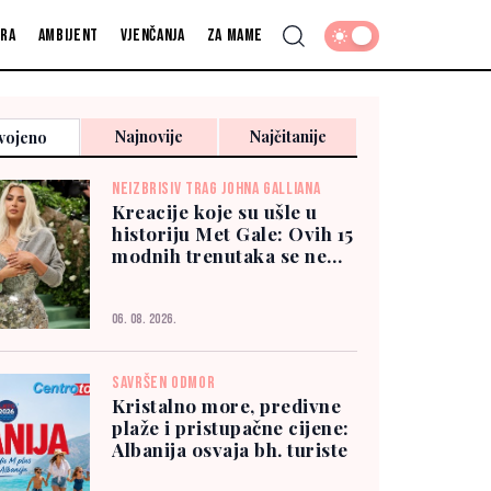
fra
Ambijent
Vjenčanja
Za mame
Najnovije
Najčitanije
vojeno
NEIZBRISIV TRAG JOHNA GALLIANA
Kreacije koje su ušle u
historiju Met Gale: Ovih 15
modnih trenutaka se ne
zaboravlja
06. 08. 2026.
SAVRŠEN ODMOR
Kristalno more, predivne
plaže i pristupačne cijene:
Albanija osvaja bh. turiste