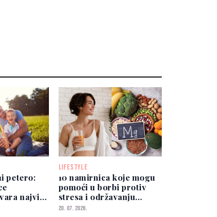
LIFESTYLE
ni petero:
10 namirnica koje mogu
ce
pomoći u borbi protiv
tvara najviše
stresa i održavanju
ravnoteže kortizola
20. 07. 2026.