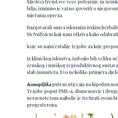
Sljedeći trend sve veće potražnje za učink
bilja, iznimno je važno govoriti o njegovom
mjerama opreza.
Razgovarali smo s iskusnim irskim herbal
McNultyjem koji nam otkriva kako odabrati bi
Koje su najučestalije tegobe za koje prepo
Iz kliničkog iskustva, izdvojio bih veliku u
ženskog i muškog reproduktivnog sustava, 
slab imuniteta. Evo nekoliko primjera djelo
Konopljika
putem utjecaja na hipofizu no
Tegobe poput PMS-a, dismenoreje i dru
neravnotežom najbolje je tretirati ovom bi
progesterona.