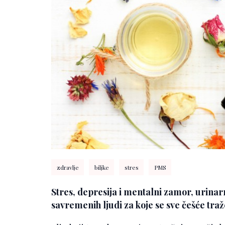
zdravlje
biljke
stres
PMS
Stres, depresija i mentalni zamor, urin
savremenih ljudi za koje se sve češće traž