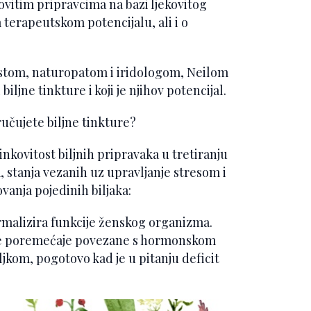
ovitim pripravcima na bazi ljekovitog
 terapeutskom potencijalu, ali i o
istom, naturopatom i iridologom, Neilom
ljne tinkture i koji je njihov potencijal.
ručujete biljne tinkture?
činkovitost biljnih pripravaka u tretiranju
stanja vezanih uz upravljanje stresom i
vanja pojedinih biljaka:
rmalizira funkcije ženskog organizma.
ge poremećaje povezane s hormonskom
ljkom, pogotovo kad je u pitanju deficit