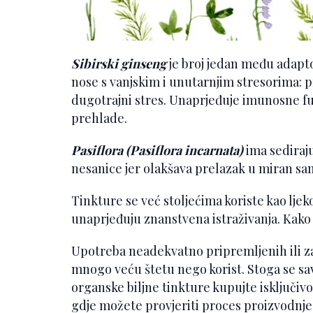
Sibirski ginseng
je broj jedan među adapt
nose s vanjskim i unutarnjim stresorima: p
dugotrajni stres. Unaprjeđuje imunosne funk
prehlade.
Pasiflora (Pasiflora incarnata)
ima sediraju
nesanice jer olakšava prelazak u miran san
Tinkture se već stoljećima koriste kao ljeko
unaprjeđuju znanstvena istraživanja. Kako 
Upotreba neadekvatno pripremljenih ili za
mnogo veću štetu nego korist. Stoga se sav
organske biljne tinkture kupujte isključiv
gdje možete provjeriti proces proizvodnje 