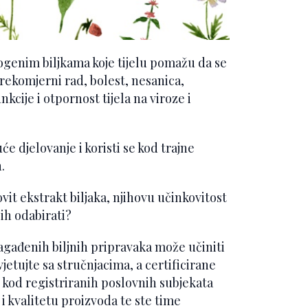
ogenim biljkama koje tijelu pomažu da se
rekomjerni rad, bolest, nesanica,
cije i otpornost tijela na viroze i
će djelovanje i koristi se kod trajne
.
vit ekstrakt biljaka, njihovu učinkovitost
ih odabirati?
gađenih biljnih pripravaka može učiniti
jetujte sa stručnjacima, a certificirane
o kod registriranih poslovnih subjekata
i kvalitetu proizvoda te ste time