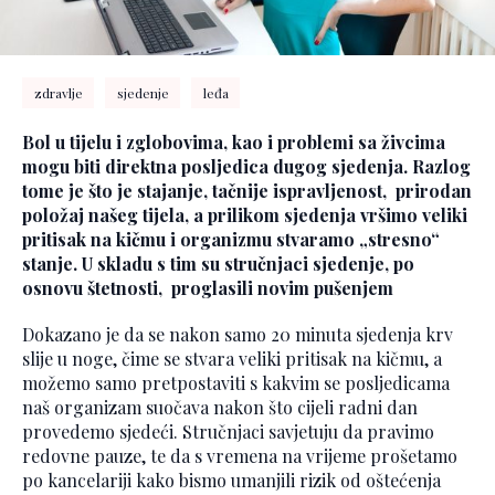
zdravlje
sjedenje
leđa
Bol u tijelu i zglobovima, kao i problemi sa živcima
mogu biti direktna posljedica dugog sjedenja. Razlog
tome je što je stajanje, tačnije ispravljenost, prirodan
položaj našeg tijela, a prilikom sjedenja vršimo veliki
pritisak na kičmu i organizmu stvaramo „stresno“
stanje. U skladu s tim su stručnjaci sjedenje, po
osnovu štetnosti, proglasili novim pušenjem
Dokazano je da se nakon samo 20 minuta sjedenja krv
slije u noge, čime se stvara veliki pritisak na kičmu, a
možemo samo pretpostaviti s kakvim se posljedicama
naš organizam suočava nakon što cijeli radni dan
provedemo sjedeći. Stručnjaci savjetuju da pravimo
redovne pauze, te da s vremena na vrijeme prošetamo
po kancelariji kako bismo umanjili rizik od oštećenja