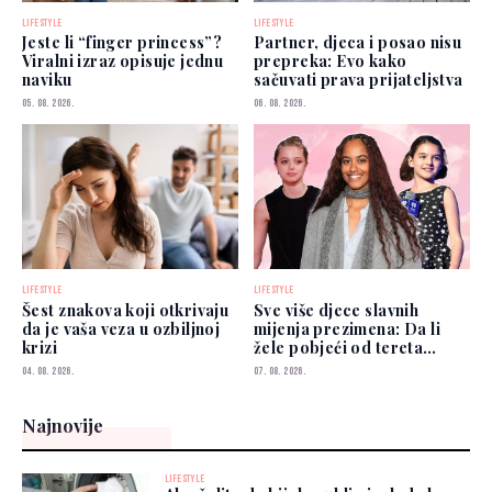
LIFESTYLE
LIFESTYLE
Jeste li “finger princess”?
Partner, djeca i posao nisu
Viralni izraz opisuje jednu
prepreka: Evo kako
naviku
sačuvati prava prijateljstva
05. 08. 2026.
06. 08. 2026.
LIFESTYLE
LIFESTYLE
Šest znakova koji otkrivaju
Sve više djece slavnih
da je vaša veza u ozbiljnoj
mijenja prezimena: Da li
krizi
žele pobjeći od tereta
poznatih roditelja?
04. 08. 2026.
07. 08. 2026.
Najnovije
LIFESTYLE