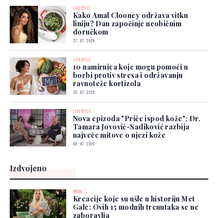
LIFESTYLE
Kako Amal Clooney održava vitku
liniju? Dan započinje neobičnim
doručkom
27. 07. 2026.
LIFESTYLE
10 namirnica koje mogu pomoći u
borbi protiv stresa i održavanju
ravnoteže kortizola
20. 07. 2026.
LIFESTYLE
Nova epizoda "Priče ispod kože": Dr.
Tamara Jovović-Sadiković razbija
najveće mitove o njezi kože
05. 07. 2026.
Izdvojeno
MODA
Kreacije koje su ušle u historiju Met
Gale: Ovih 15 modnih trenutaka se ne
zaboravlja