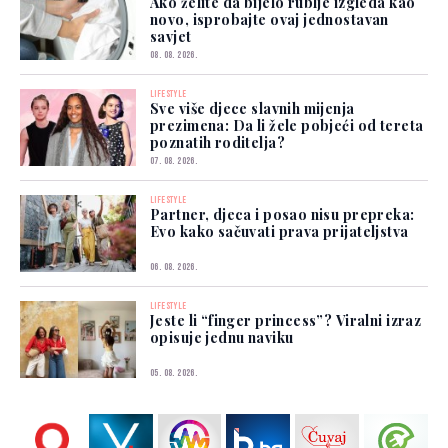
Ako želite da bijelo rublje izgleda kao
novo, isprobajte ovaj jednostavan
savjet
08. 08. 2026.
LIFESTYLE
Sve više djece slavnih mijenja
prezimena: Da li žele pobjeći od tereta
poznatih roditelja?
07. 08. 2026.
LIFESTYLE
Partner, djeca i posao nisu prepreka:
Evo kako sačuvati prava prijateljstva
06. 08. 2026.
LIFESTYLE
Jeste li “finger princess”? Viralni izraz
opisuje jednu naviku
05. 08. 2026.