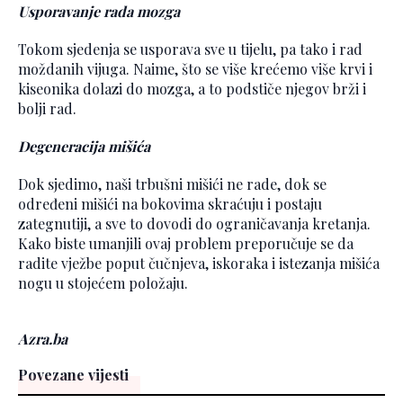
Usporavanje rada mozga
Tokom sjedenja se usporava sve u tijelu, pa tako i rad
moždanih vijuga. Naime, što se više krećemo više krvi i
kiseonika dolazi do mozga, a to podstiče njegov brži i
bolji rad.
Degeneracija mišića
Dok sjedimo, naši trbušni mišići ne rade, dok se
određeni mišići na bokovima skraćuju i postaju
zategnutiji, a sve to dovodi do ograničavanja kretanja.
Kako biste umanjili ovaj problem preporučuje se da
radite vježbe poput čučnjeva, iskoraka i istezanja mišića
nogu u stojećem položaju.
Azra.ba
Povezane vijesti