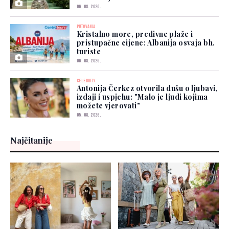
06. 08. 2026.
PUTOVANJA
Kristalno more, predivne plaže i
pristupačne cijene: Albanija osvaja bh.
turiste
06. 08. 2026.
CELEBRITY
Antonija Čerkez otvorila dušu o ljubavi,
izdaji i uspjehu: "Malo je ljudi kojima
možete vjerovati"
05. 08. 2026.
Najčitanije