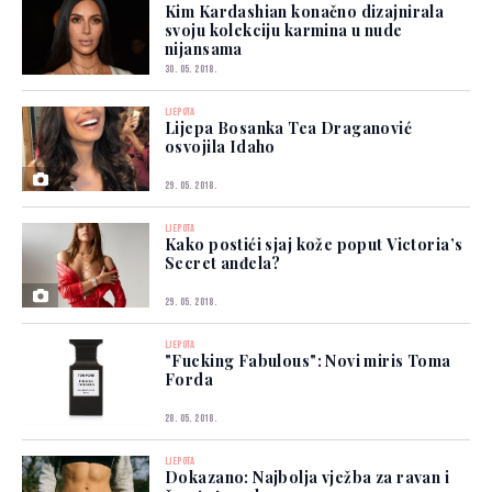
Kim Kardashian konačno dizajnirala
svoju kolekciju karmina u nude
nijansama
30. 05. 2018.
LJEPOTA
Lijepa Bosanka Tea Draganović
osvojila Idaho
29. 05. 2018.
LJEPOTA
Kako postići sjaj kože poput Victoria’s
Secret anđela?
29. 05. 2018.
LJEPOTA
"Fucking Fabulous": Novi miris Toma
Forda
28. 05. 2018.
LJEPOTA
Dokazano: Najbolja vježba za ravan i