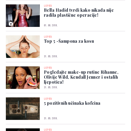
LJEPOTA
Bella Hadid tvrdi kako nikada nije
radila plastične operacije!
01. 06. 2018.
LJEPOTA
Top 5 -Šampona za kosu
31. 05. 2018.
LJEPOTA
Pogledajte make-up rutine Rihanne,
Olivije Wild, Kendall Jenner i ostalih
ljepotica!
31. 05. 2018.
LJEPOTA
5 pozitivnih učinaka kofeina
31. 05. 2018.
LJEPOTA