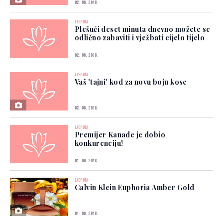
02. 06. 2018.
LJEPOTA
Plešući deset minuta dnevno možete se
odlično zabaviti i vježbati cijelo tijelo
02. 06. 2018.
LJEPOTA
Vaš 'tajni' kod za novu boju kose
02. 06. 2018.
LJEPOTA
Premijer Kanade je dobio
konkurenciju!
01. 06. 2018.
LJEPOTA
Calvin Klein Euphoria Amber Gold
01. 06. 2018.