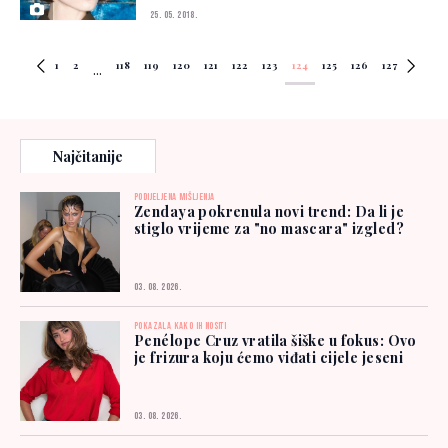
25. 05. 2018.
1
2
118
119
120
121
122
123
124
125
126
127
...
Najčitanije
PODIJELJENA MIŠLJENJA
Zendaya pokrenula novi trend: Da li je
stiglo vrijeme za "no mascara" izgled?
03. 08. 2026.
POKAZALA KAKO IH NOSITI
Penélope Cruz vratila šiške u fokus: Ovo
je frizura koju ćemo viđati cijele jeseni
03. 08. 2026.