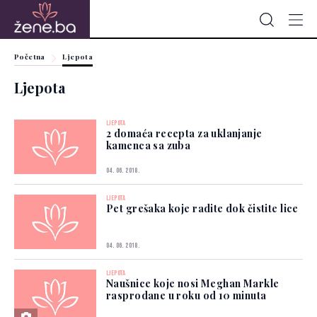
Početna
Ljepota
Ljepota
LJEPOTA
2 domaća recepta za uklanjanje
kamenca sa zuba
04. 06. 2018.
LJEPOTA
Pet grešaka koje radite dok čistite lice
04. 06. 2018.
LJEPOTA
Naušnice koje nosi Meghan Markle
rasprodane u roku od 10 minuta