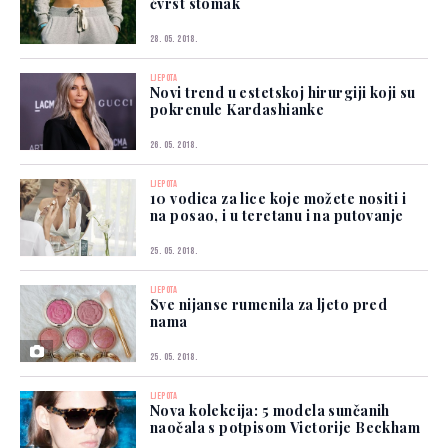
čvrst stomak
28. 05. 2018.
LJEPOTA
Novi trend u estetskoj hirurgiji koji su
pokrenule Kardashianke
26. 05. 2018.
LJEPOTA
10 vodica za lice koje možete nositi i
na posao, i u teretanu i na putovanje
25. 05. 2018.
LJEPOTA
Sve nijanse rumenila za ljeto pred
nama
25. 05. 2018.
LJEPOTA
Nova kolekcija: 5 modela sunčanih
naočala s potpisom Victorije Beckham