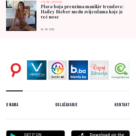
IZGLEDA LUKSUZNO
Plava boja preuzima manikir trendove:
Hailey Bieber među zvijezdama koje je
već nose
04. 08. 2026.
O nama
Oglašavanje
Kontakt