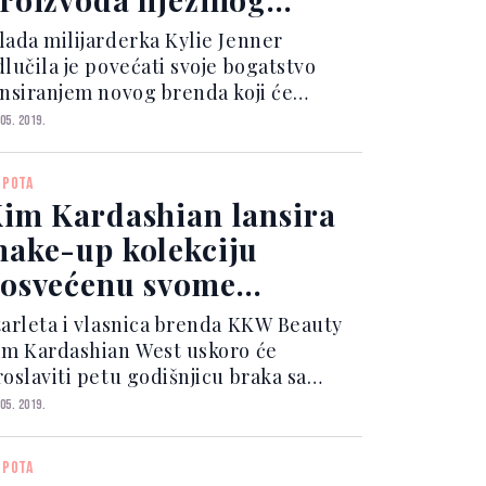
ovog brenda
lada milijarderka Kylie Jenner
dlučila je povećati svoje bogatstvo
ansiranjem novog brenda koji će
rodavati proizvode preparativne
 05. 2019.
ozmetike. Ime brenda je "Kylie Skin", a
rvi proizvodi u prodaju će biti pušteni
EPOTA
a tačno sedam dana. Ip...
im Kardashian lansira
ake-up kolekciju
osvećenu svome
jenčanju
tarleta i vlasnica brenda KKW Beauty
im Kardashian West uskoro će
roslaviti petu godišnjicu braka sa
vojim suprugom, reperom Kanyeom.
 05. 2019.
a tu je obljetnicu Kim odlučila
ansirati novu liniju make-upa
EPOTA
osvećenu svojem vjenčanju koja će