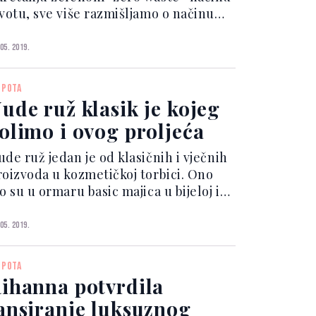
ivotu, sve više razmišljamo o načinu
dnošenja prema okolišu, pazimo na
amirnice koje jedemo i trudimo se biti
 05. 2019.
to više u skladu s prirodom, a jednako
liko bi...
EPOTA
ude ruž klasik je kojeg
olimo i ovog proljeća
de ruž jedan je od klasičnih i vječnih
roizvoda u kozmetičkoj torbici. Ono
o su u ormaru basic majica u bijeloj ili
noj boji, traperice, kožna jakna ili
aloner, to je u make up
 05. 2019.
tini nude ruž. Odličan je izbor za
aki dan kad pož...
EPOTA
ihanna potvrdila
ansiranje luksuznog