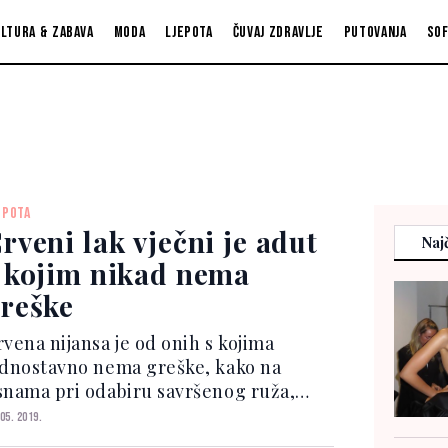
ltura & zabava
Moda
Ljepota
Čuvaj zdravlje
Putovanja
So
EPOTA
rveni lak vječni je adut
Najč
 kojim nikad nema
reške
rvena nijansa je od onih s kojima
ednostavno nema greške, kako na
snama pri odabiru savršenog ruža,
ko i na noktima, kad je riječ o
 05. 2019.
anikurama. Crveni lak dobio je kultni