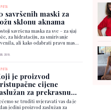
atus zahvaljujući tome što je
EPOTA
govarajući za različite situac...
0 savršenih maski za
ožu sklonu aknama
stoji savršena maska za sve – za sjaj
že, za hidrataciju, za smirivanje
rvenila, ali kako odabrati pravu masku
a problematičnu kožu sklonu aknama?
ažalost univerzalan odgovor ne
 05. 2019.
stoji jer svaki tip koži drugačije
agira, a bitno j...
EPOTA
oji je proizvod
ristupačne cijene
aslužan za prekrasnu
ožu Kim Kardashian?
ećemo se truditi uvjeravati vas da je
edan jedini proizvod zaslužan za