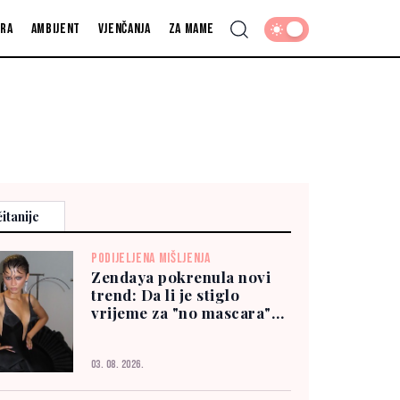
fra
Ambijent
Vjenčanja
Za mame
itanije
PODIJELJENA MIŠLJENJA
Zendaya pokrenula novi
trend: Da li je stiglo
vrijeme za "no mascara"
izgled?
03. 08. 2026.