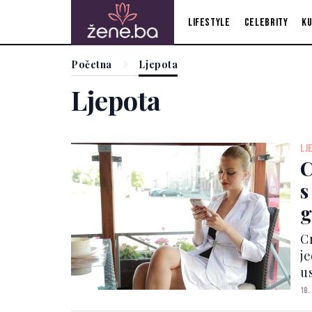
Lifestyle
Celebrity
Ku
Početna
Ljepota
Ljepota
LJ
C
s
g
C
j
u
ta
18.
m