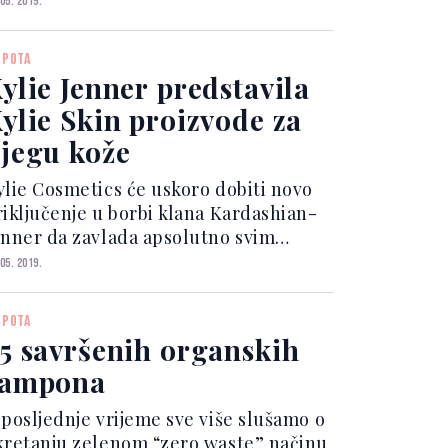
 05. 2019.
dočnjaci. Srećom, za to ima “lijeka”, a
arobni štapić je korektor za
EPOTA
odočnjake, neizostavan dio sva...
ylie Jenner predstavila
ylie Skin proizvode za
jegu kože
ylie Cosmetics će uskoro dobiti novo
riključenje u borbi klana Kardashian-
enner da zavlada apsolutno svim
ržištima koje možemo zamisliti. Kylie
 05. 2019.
in je nova linija proizvoda za njegu
že koje je odlučila lansirati Kylie
EPOTA
nner, a čije...
5 savršenih organskih
šampona
 posljednje vrijeme sve više slušamo o
kretanju zelenom “zero waste” načinu