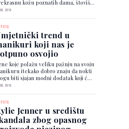
rekrasnu kožu poznatih dama, štoviše
i smo svjesni da iza toga stoji čitav niz
 05. 2019.
omno odabranih luksuznih proizvoda
 njegu i skupih tretmana lica, ali
EPOTA
osebno nas...
mjetnički trend u
anikuri koji nas je
otpuno osvojio
ene koje polažu veliku pažnju na svoju
anikuru itekako dobro znaju da nokti
ogu biti sjajan modni dodatak koji će
jepo nadopuniti svaki stil. Ako su vam,
 05. 2019.
oduše, odavno dosadile klasične
rvene ili pak nude manikure, ovaj bi
EPOTA
m se nov...
ylie Jenner u središtu
kandala zbog opasnog
roizvoda njezinog