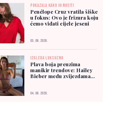
POKAZALA KAKO IH NOSITI
Penélope Cruz vratila šiške
u fokus: Ovo je frizura koju
ćemo viđati cijele jeseni
03. 08. 2026.
IZGLEDA LUKSUZNO
Plava boja preuzima
manikir trendove: Hailey
Bieber među zvijezdama
koje je već nose
04. 08. 2026.