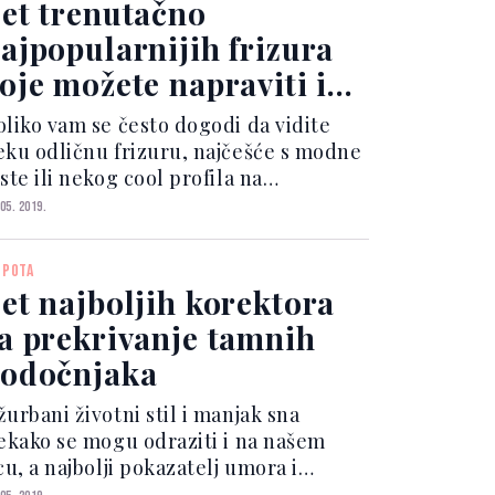
et trenutačno
...
ajpopularnijih frizura
oje možete napraviti i
od kuće
oliko vam se često dogodi da vidite
eku odličnu frizuru, najčešće s modne
ste ili nekog cool profila na
nstagramu, no zatim vrlo brzo
 05. 2019.
vatite da ju je preteško iskopirati,
sim ako ne potražite pomoć u
EPOTA
rizerskom salonu. No, ove sezon...
et najboljih korektora
a prekrivanje tamnih
odočnjaka
urbani životni stil i manjak sna
tekako se mogu odraziti i na našem
cu, a najbolji pokazatelj umora i
eispavanosti često su upravo