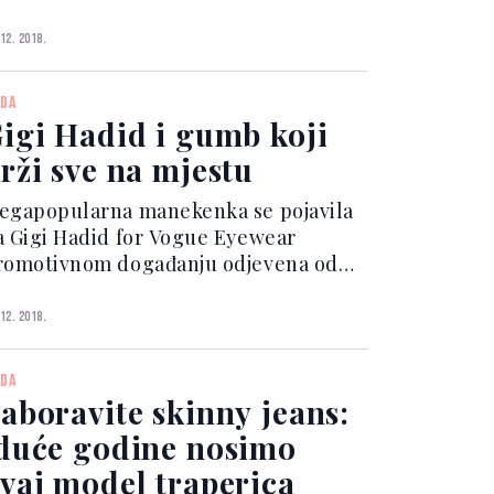
ravo osvježenje kada je u pitanju
ijevanje kraljevske obitelji, Kate
 12. 2018.
iddleton postavila je temelje za
romjenu, a Meghan je dois...
DA
igi Hadid i gumb koji
rži sve na mjestu
egapopularna manekenka se pojavila
a Gigi Hadid for Vogue Eyewear
romotivnom događanju odjevena od
lave pa skoro do pete u
arandžastom. Na sreću nijansa
 12. 2018.
ndeve joj izvrsno pristaje. Kožni
putić, košulja i hlače zvonastih
DA
gavica u...
aboravite skinny jeans:
duće godine nosimo
vaj model traperica