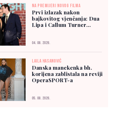
NA PREMIJERI NOVOG FILMA
Prvi izlazak nakon
bajkovitog vjenčanja: Dua
Lipa i Callum Turner
zablistali u New Yorku
04. 08. 2026.
LAILA HASANOVIĆ
Danska manekenka bh.
korijena zablistala na reviji
OperaSPORT-a
05. 08. 2026.