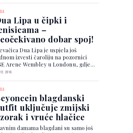
retjerivanje, Kylie Jenner oduševila
as je jednostavnom, ali upečatljivom
DA
rty kom...
ua Lipa u čipki i
enisicama –
eočekivano dobar spoj!
evačica Dua Lipa je uspjela još
ednom izvesti čaroliju na pozornici
SE Arene Wembley u Londonu, gdje
mala dobrotvorni nastup u sklopu
 12. 2018.
Ellie Goulding for Streets Of London’
. Za ovu priliku je odjenula vrlo
DA
nimljiv crni komb...
eyoncein blagdanski
utfit uključuje zmijski
zorak i vruće hlačice
lavnim damama blagdani su samo još