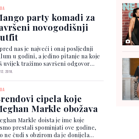
ijekom cijele protekle godine. Nosile
DA
 se u raznim bojama i kombinir...
ango party komadi za
avršeni novogodišnji
utfit
pred nas je najveći i onaj posljednji
lum u godini, a jedino pitanje na koje
oš uvijek tražimo savršeni odgovor
 Šta obući?. Od šljokica i trapera do
 12. 2018.
ože i elegantne svile, party komadi
ijek su se isticali kao onaj najraskoš...
DA
rendovi cipela koje
eghan Markle obožava
eghan Markle doista je ime koje
ismo prestali spominjati ove godine,
o ne čudi s obzirom da je donijela