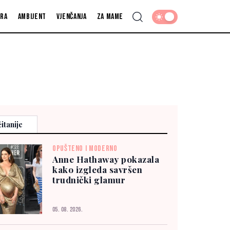
fra
Ambijent
Vjenčanja
Za mame
itanije
OPUŠTENO I MODERNO
Anne Hathaway pokazala
kako izgleda savršen
trudnički glamur
05. 08. 2026.