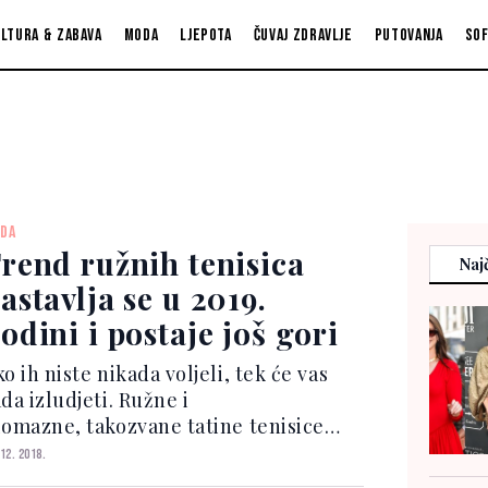
ltura & zabava
Moda
Ljepota
Čuvaj zdravlje
Putovanja
So
DA
rend ružnih tenisica
Najč
astavlja se u 2019.
odini i postaje još gori
o ih niste nikada voljeli, tek će vas
da izludjeti. Ružne i
lomazne, takozvane tatine tenisice
liki su trend koji smo viđali na
 12. 2018.
rendsetericama i gradskim curama