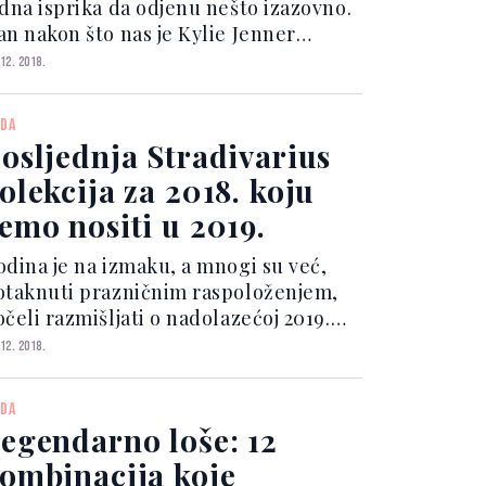
edna isprika da odjenu nešto izazovno.
an nakon što nas je Kylie Jenner
apanjila u minijaturnoj blagdanskoj
 12. 2018.
jeloj haljini s perjem, tu tvrdnju
tvrdila je i Beyonce. Pjevačica je na
DA
vojem Instagram...
osljednja Stradivarius
olekcija za 2018. koju
emo nositi u 2019.
odina je na izmaku, a mnogi su već,
otaknuti prazničnim raspoloženjem,
čeli razmišljati o nadolazećoj 2019.
rendseterice će se zasigurno složiti s
 12. 2018.
ime, barem što se promišljanja o
odnim trendovima tiče. Omiljeni high
DA
reet brendovi...
egendarno loše: 12
ombinacija koje