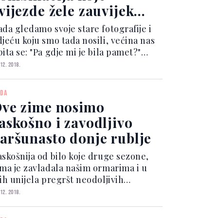
vijezde žele zauvijek
zbrisati iz biografije
ada gledamo svoje stare fotografije i
djeću koju smo tada nosili, većina nas
ita se: "Pa gdje mi je bila pamet?"
aravno, nezahvalno je na takav način
 12. 2018.
nositi ocjene o odijevanju jer se
oda u međuvremenu promijenila, a
DA
o što smo tad...
ve zime nosimo
askošno i zavodljivo
aršunasto donje rublje
askošnija od bilo koje druge sezone,
ima je zavladala našim ormarima i u
ih unijela pregršt neodoljivih
djevnih komada koje krase toplina,
 12. 2018.
obnost, ali i efektan izgled. Uz
ovratak omiljenih klasika i