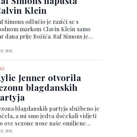
af Simons napušta
alvin Klein
f Simons odlučio je razići se s
odnom markom Clavin Klein samo
 dana prije Božića. Raf Simons je
016. godine izabran za glavnog
reativnog direktora Calvina Kleina te
 12. 2018.
 u februaru 2017. predstavio svoju
vu kolekciju. Publika i mo...
DA
ylie Jenner otvorila
ezonu blagdanskih
artyja
ezona blagdanskih partyja službeno je
očela, a mi smo jedva dočekali vidjeti
to ove sezone nose naše omiljene
ijezde. Iako biste očekivali šljokice i
 12. 2018.