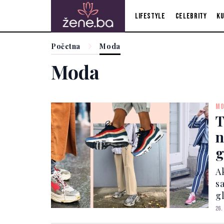
Lifestyle
Celebrity
Ku
Početna
Moda
Moda
MO
T
n
g
Ak
sa
g
ve
26.
t