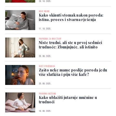
28. 10. 2025.
NOVE MAME
Kako skinuti stomak nakon poroda:
istina, proces i stvarna rješenja
11. 10. 2025.
PRIPREMA ZA NOVI ŽIVOT
Niste trudni, ali ste u prvoj sedmici
trudnoće: Zbunjujuće, ali istinito
26. 08. 2025.
RIJEČ STRUČNJAKA
Zašto neke mame poslije poroda jedu
više slatkiša i piju više kafe?
25. 08. 2025.
PRIRODNA RJEŠENJA
Kako ublažiti jutarnje mučnine u
trudnoći
18. 08. 2025.