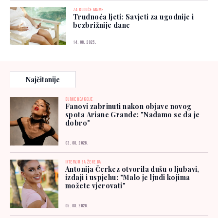
ZA BUDUĆE MAME
Trudnoća ljeti: Savjeti za ugodnije i
bezbrižnije dane
14. 08. 2025.
Najčitanije
BURNE REAKCIJE
Fanovi zabrinuti nakon objave novog
spota Ariane Grande: "Nadamo se da je
dobro"
03. 08. 2026.
INTERVJU ZA ŽENE.BA
Antonija Čerkez otvorila dušu o ljubavi,
izdaji i uspjehu: "Malo je ljudi kojima
možete vjerovati"
05. 08. 2026.