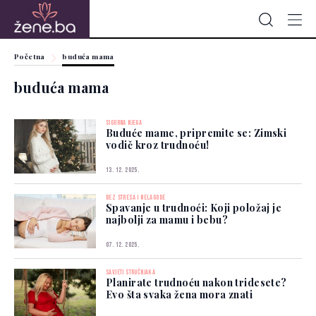
Početna
buduća mama
buduća mama
SIGURNA NJEGA
Buduće mame, pripremite se: Zimski
vodič kroz trudnoću!
13. 12. 2025.
BEZ STRESA I NELAGODE
Spavanje u trudnoći: Koji položaj je
najbolji za mamu i bebu?
07. 12. 2025.
SAVJETI STRUČNJAKA
Planirate trudnoću nakon tridesete?
Evo šta svaka žena mora znati