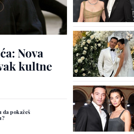
aća: Nova
vak kultne
u da pokažeš
u?