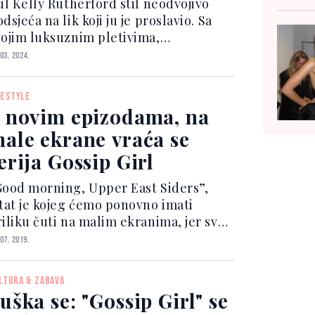
til Kelly Rutherford stil neodvojivo
dsjeća na lik koji ju je proslavio. Sa
vojim luksuznim pletivima,
rigušenim bojama i skupocjenim
 03. 2024.
orbicama na ramenu, glumica održava
eganciju koja je postala njen zaštitni
FESTYLE
ak kroz ulogu u serij...
 novim epizodama, na
ale ekrane vraća se
erija Gossip Girl
Good morning, Upper East Siders”,
itat je kojeg ćemo ponovno imati
riliku čuti na malim ekranima, jer svoj
pektakularni povratak uskoro će
 07. 2019.
živjeti omiljena televizijska serija
ossip Girl. Ona je svojevremeno
LTURA & ZABAVA
ilježila cijelu jednu e...
uška se: "Gossip Girl" se