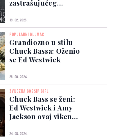
zastrašujućeg
događaja, njihova
ljubav jača nego
19. 02. 2025.
ikad!
POPULARNI GLUMAC
Grandiozno u stilu
Chuck Bassa: Oženio
se Ed Westwick
26. 08. 2024.
ZVIJEZDA GOSSIP GIRL
Chuck Bass se ženi:
Ed Westwick i Amy
Jackson ovaj vikend
izgovaraju
sudbonosno 'da'
24. 08. 2024.