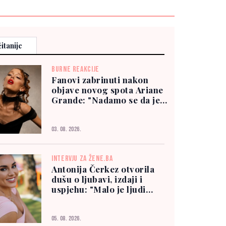
itanije
BURNE REAKCIJE
Fanovi zabrinuti nakon
objave novog spota Ariane
Grande: "Nadamo se da je
dobro"
03. 08. 2026.
INTERVJU ZA ŽENE.BA
Antonija Čerkez otvorila
dušu o ljubavi, izdaji i
uspjehu: "Malo je ljudi
kojima možete vjerovati"
05. 08. 2026.