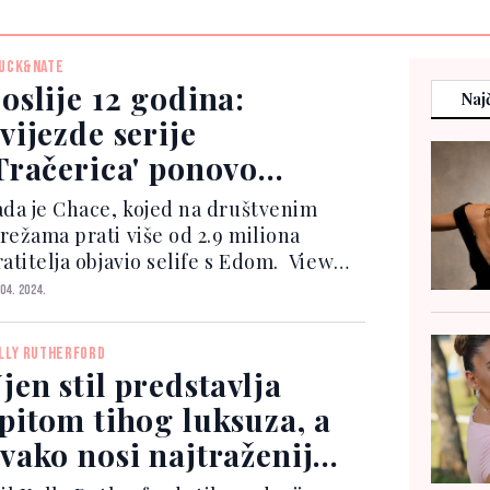
UCK&NATE
oslije 12 godina:
Najč
vijezde serije
Tračerica' ponovo
ajedno
ada je Chace, kojed na društvenim
režama prati više od 2.9 miliona
atitelja objavio selife s Edom. View
s post on Instagram A post shared
 04. 2024.
y Chace Crawford (@chacecrawford)
Srušit ćete intern...
LLY RUTHERFORD
jen stil predstavlja
pitom tihog luksuza, a
vako nosi najtraženiju
uknju ove sezone