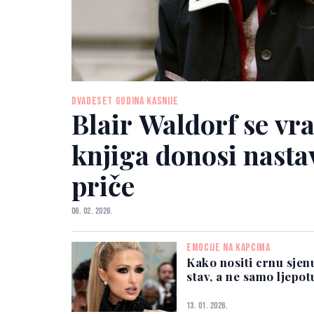
DVADESET GODINA KASNIJE
Blair Waldorf se vr
knjiga donosi nasta
priče
06. 02. 2026.
EMOCIJE NA KAPCIMA
Kako nositi crnu sjen
stav, a ne samo ljepot
13. 01. 2026.