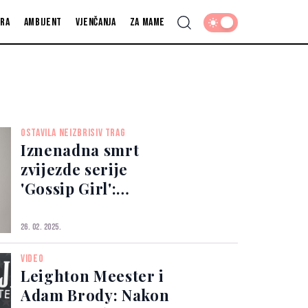
fra
Ambijent
Vjenčanja
Za mame
OSTAVILA NEIZBRISIV TRAG
Iznenadna smrt
zvijezde serije
'Gossip Girl':
Glumica preminula
u 39. godini
26. 02. 2025.
VIDEO
Leighton Meester i
Adam Brody: Nakon