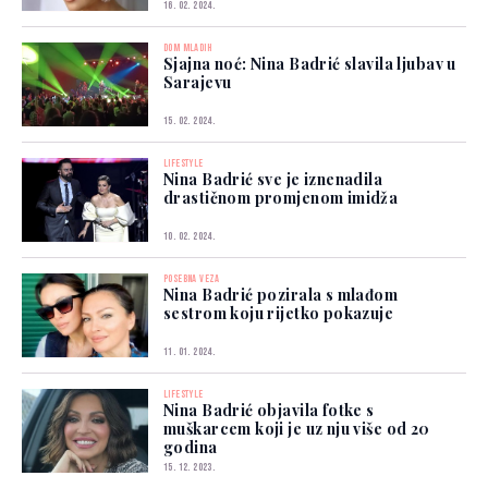
16. 02. 2024.
DOM MLADIH
Sjajna noć: Nina Badrić slavila ljubav u
Sarajevu
15. 02. 2024.
LIFESTYLE
Nina Badrić sve je iznenadila
drastičnom promjenom imidža
10. 02. 2024.
POSEBNA VEZA
Nina Badrić pozirala s mlađom
sestrom koju rijetko pokazuje
11. 01. 2024.
LIFESTYLE
Nina Badrić objavila fotke s
muškarcem koji je uz nju više od 20
godina
15. 12. 2023.