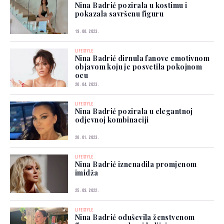
Nina Badrić pozirala u kostimu i
pokazala savršenu figuru
19. 06. 2023.
LIFESTYLE
Nina Badrić dirnula fanove emotivnom
objavom koju je posvetila pokojnom
ocu
20. 04. 2023.
LIFESTYLE
Nina Badrić pozirala u elegantnoj
odjevnoj kombinaciji
20. 01. 2023.
LIFESTYLE
Nina Badrić iznenadila promjenom
imidža
25. 09. 2022.
LIFESTYLE
Nina Badrić oduševila ženstvenom