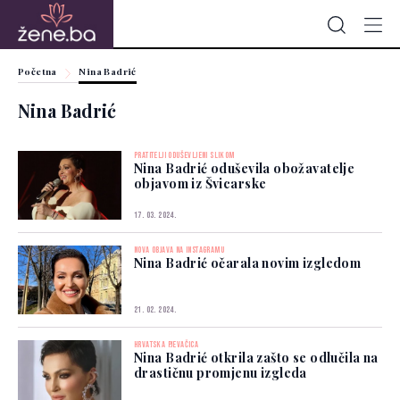
Početna
Nina Badrić
Nina Badrić
PRATITELJI ODUŠEVLJENI SLIKOM
Nina Badrić oduševila obožavatelje
objavom iz Švicarske
17. 03. 2024.
NOVA OBJAVA NA INSTAGRAMU
Nina Badrić očarala novim izgledom
21. 02. 2024.
HRVATSKA PJEVAČICA
Nina Badrić otkrila zašto se odlučila na
drastičnu promjenu izgleda