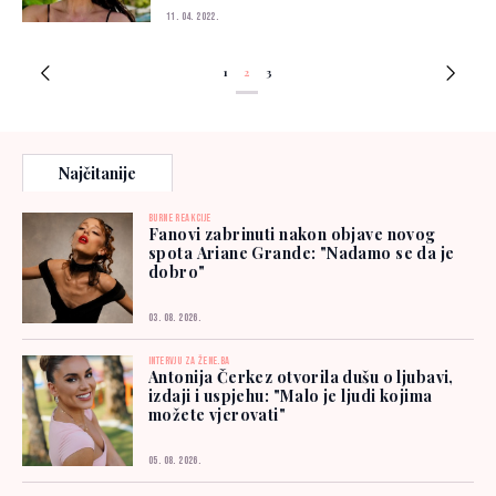
11. 04. 2022.
1
2
3
Najčitanije
BURNE REAKCIJE
Fanovi zabrinuti nakon objave novog
spota Ariane Grande: "Nadamo se da je
dobro"
03. 08. 2026.
INTERVJU ZA ŽENE.BA
Antonija Čerkez otvorila dušu o ljubavi,
izdaji i uspjehu: "Malo je ljudi kojima
možete vjerovati"
05. 08. 2026.