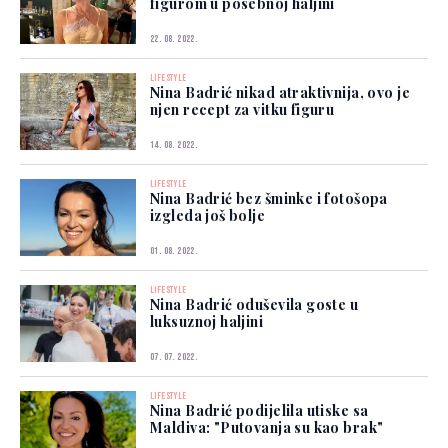
figurom u posebnoj haljini
22. 08. 2022.
LIFESTYLE
Nina Badrić nikad atraktivnija, ovo je
njen recept za vitku figuru
14. 08. 2022.
LIFESTYLE
Nina Badrić bez šminke i fotošopa
izgleda još bolje
01. 08. 2022.
LIFESTYLE
Nina Badrić oduševila goste u
luksuznoj haljini
07. 07. 2022.
LIFESTYLE
Nina Badrić podijelila utiske sa
Maldiva: "Putovanja su kao brak"