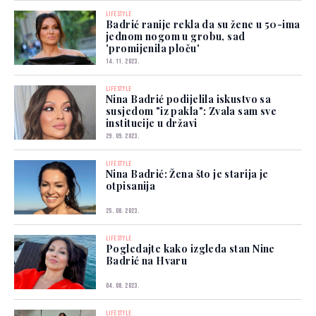
LIFESTYLE
Badrić ranije rekla da su žene u 50-ima
jednom nogom u grobu, sad
'promijenila ploču'
14. 11. 2023.
LIFESTYLE
Nina Badrić podijelila iskustvo sa
susjedom "iz pakla": Zvala sam sve
institucije u državi
29. 09. 2023.
LIFESTYLE
Nina Badrić: Žena što je starija je
otpisanija
25. 08. 2023.
LIFESTYLE
Pogledajte kako izgleda stan Nine
Badrić na Hvaru
04. 08. 2023.
LIFESTYLE