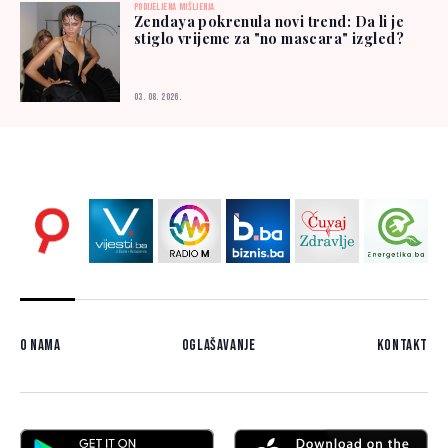
PODIJELJENA MIŠLJENJA
Zendaya pokrenula novi trend: Da li je
stiglo vrijeme za "no mascara" izgled?
03. 08. 2026.
O nama
Oglašavanje
Kontakt