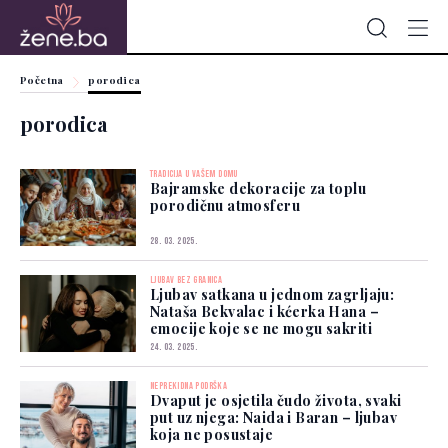
Početna
porodica
porodica
TRADICIJA U VAŠEM DOMU
Bajramske dekoracije za toplu
porodičnu atmosferu
28. 03. 2025.
LJUBAV BEZ GRANICA
Ljubav satkana u jednom zagrljaju:
Nataša Bekvalac i kćerka Hana –
emocije koje se ne mogu sakriti
24. 03. 2025.
NEPREKIDNA PODRŠKA
Dvaput je osjetila čudo života, svaki
put uz njega: Naida i Baran – ljubav
koja ne posustaje