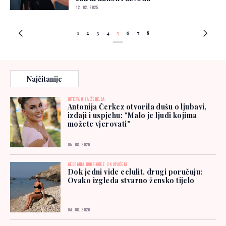
12. 02. 2025.
1
2
3
4
5
6
7
8
Najčitanije
INTERVJU ZA ŽENE.BA
Antonija Čerkez otvorila dušu o ljubavi,
izdaji i uspjehu: "Malo je ljudi kojima
možete vjerovati"
05. 08. 2026.
GEORGINA RODRIGUEZ U KUPAĆEM
Dok jedni vide celulit, drugi poručuju:
Ovako izgleda stvarno žensko tijelo
04. 08. 2026.