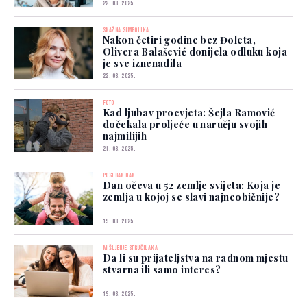
22. 03. 2025.
SNAŽNA SIMBOLIKA
Nakon četiri godine bez Đoleta,
Olivera Balašević donijela odluku koja
je sve iznenadila
22. 03. 2025.
FOTO
Kad ljubav procvjeta: Šejla Ramović
dočekala proljeće u naručju svojih
najmilijih
21. 03. 2025.
POSEBAN DAN
Dan očeva u 52 zemlje svijeta: Koja je
zemlja u kojoj se slavi najneobičnije?
19. 03. 2025.
MIŠLJENJE STRUČNJAKA
Da li su prijateljstva na radnom mjestu
stvarna ili samo interes?
19. 03. 2025.