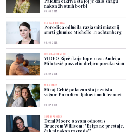
Paldum otkriva šta joj je dalo snagu
nakon životnih borbi
05. 03. 2025.
BEZ DALJIH ISTRAGA
Porodica odlučila razjasniti misterij
smrti glumice Michelle Trachtenberg
04. 03. 2025.
INSTAGRAM MOMENTI
VIDEO Riječi koje tope srca: Andrija
Milošević posvetio dirljivu poruku sinu
28. 02. 2025.
TAJNA SREĆE
Miraj Grbić pokazao šta je zaista
važno: Porodica, ljubav i mali trenuci
23. 02. 2025.
SNAŽNA PODRŠKA
Demi Moore o svom odnosu s
Bruceom Willisom: "Briga ne prestaje,
čak ni nakon razvoda'"