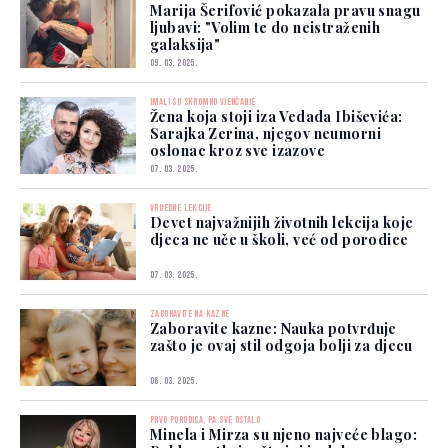
Marija Šerifović pokazala pravu snagu
ljubavi: "Volim te do neistraženih
galaksija"
09. 03. 2025.
IMALI SU SKROMNO VJENČANJE
Žena koja stoji iza Vedada Ibiševića:
Sarajka Zerina, njegov neumorni
oslonac kroz sve izazove
07. 03. 2025.
VRIJEDNE LEKCIJE
Devet najvažnijih životnih lekcija koje
djeca ne uče u školi, već od porodice
07. 03. 2025.
ZABORAVITE NA KAZNE
Zaboravite kazne: Nauka potvrđuje
zašto je ovaj stil odgoja bolji za djecu
06. 03. 2025.
PRVO PORODICA, PA SVE OSTALO
Minela i Mirza su njeno najveće blago: