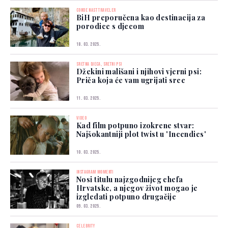
CONDE NAST TRAVELER
BiH preporučena kao destinacija za
porodice s djecom
18. 03. 2025.
SRETNA DJECA, SRETNI PSI
Džekini mališani i njihovi vjerni psi:
Priča koja će vam ugrijati srce
11. 03. 2025.
VIDEO
Kad film potpuno izokrene stvar:
Najšokantniji plot twist u 'Incendies'
10. 03. 2025.
INSTAGRAM MOMENTI
Nosi titulu najzgodnijeg chefa
Hrvatske, a njegov život mogao je
izgledati potpuno drugačije
09. 03. 2025.
CELEBRITY