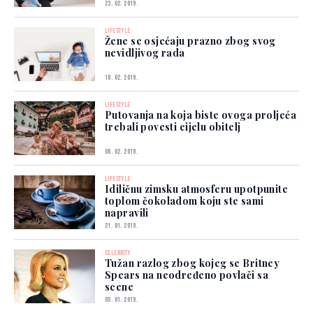
23. 02. 2019.
LIFESTYLE
Žene se osjećaju prazno zbog svog
nevidljivog rada
18. 02. 2019.
LIFESTYLE
Putovanja na koja biste ovoga proljeća
trebali povesti cijelu obitelj
06. 02. 2019.
LIFESTYLE
Idiličnu zimsku atmosferu upotpunite
toplom čokoladom koju ste sami
napravili
21. 01. 2019.
CELEBRITY
Tužan razlog zbog kojeg se Britney
Spears na neodređeno povlači sa
scene
05. 01. 2019.