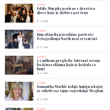
CELEBRITY
Eddie Murphy pozirao s desetero
djece koje je dobio s pet žena
27. 12. 2018.
CELEBRITY
Kim objavila porodične portrete:
Petogodišnja North nosi crveni ruž
27. 12. 2018.
CELEBRITY
7,5 miliona pregleda: Internet osvaja
božićna reklama koja je koštala 50
funti
24. 11. 2018.
CELEBRITY
Samantha Markle izdaje knjigu u kojoj
će otkriti sve tajne vojvotkinje Meghan
20. 11. 2018.
CELEBRITY