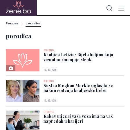
Početna
porodica
porodica
CELEBRITY
Kraljica Letizia: Bijela haljina koja
vizualno smanjuje struk
10. 08. 2019.
CELEBRITY
Sestra Meghan Markle oglasila se
nakon rođenja kraljevske bebe
10. 05. 2019.
LIFESTYLE
Kakav utjecaj vaša veza ima na vaš
napredak u karijeri