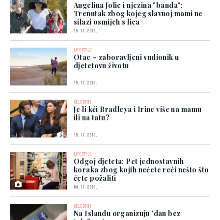
Angelina Jolie i njezina "banda":
Trenutak zbog kojeg slavnoj mami ne
silazi osmijeh s lica
19. 11. 2018.
LIFESTYLE
Otac – zaboravljeni sudionik u
djetetovu životu
19. 11. 2018.
CELEBRITY
Je li kći Bradleya i Irine više na mamu
ili na tatu?
19. 11. 2018.
LIFESTYLE
Odgoj djeteta: Pet jednostavnih
koraka zbog kojih nećete reći nešto što
ćete požaliti
04. 11. 2018.
CELEBRITY
Na Islandu organizuju 'dan bez