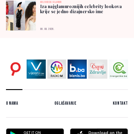
HOLIVUDSKI GLAMUR
Iza najglamuroznijih celebrity lookova
krije se jedno dizajnersko ime
06. 08. 2026.
O nama
Oglašavanje
Kontakt