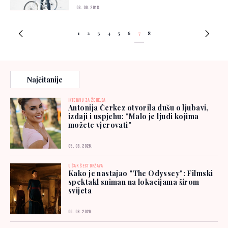
03. 09. 2018.
1
2
3
4
5
6
7
8
Najčitanije
INTERVJU ZA ŽENE.BA
Antonija Čerkez otvorila dušu o ljubavi,
izdaji i uspjehu: "Malo je ljudi kojima
možete vjerovati"
05. 08. 2026.
U ČAK ŠEST DRŽAVA
Kako je nastajao "The Odyssey": Filmski
spektakl sniman na lokacijama širom
svijeta
06. 08. 2026.