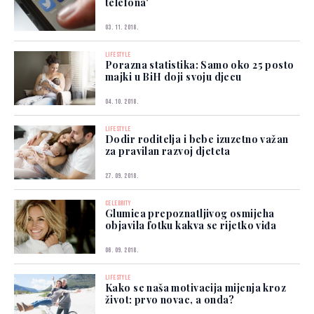
telefona'
03. 11. 2018.
LIFESTYLE
Porazna statistika: Samo oko 25 posto
majki u BiH doji svoju djecu
04. 10. 2018.
LIFESTYLE
Dodir roditelja i bebe izuzetno važan
za pravilan razvoj djeteta
27. 09. 2018.
CELEBRITY
Glumica prepoznatljivog osmijeha
objavila fotku kakva se rijetko viđa
06. 09. 2018.
LIFESTYLE
Kako se naša motivacija mijenja kroz
život: prvo novac, a onda?