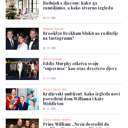
Badnjak s djecom: Kako ga
zamišljamo, a kako stvarno izgleda
24. 12. 2025.
PORODIČNI PROBLEMI
Brooklyn Beckham blokirao roditelje
na Instagramu?
22. 12. 2025.
PRVI PUT OTVORENO
Eddie Murphy otkriva svoju
“supermoć” kao otac desetero djece
17. 11. 2025.
UNUTRA U FOREST LODGE
Kraljevski ambijent: Kako izgleda novi
porodični dom Williama i Kate
Middleton
02. 11. 2025.
ZAŠTITA PORODICE PRIORITET
Princ William: „Neću dozvoliti da