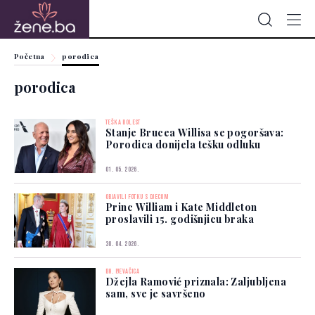
Početna
porodica
porodica
TEŠKA BOLEST
Stanje Brucea Willisa se pogoršava:
Porodica donijela tešku odluku
01. 05. 2026.
OBJAVILI FOTKU S DJECOM
Princ William i Kate Middleton
proslavili 15. godišnjicu braka
30. 04. 2026.
BH. PJEVAČICA
Džejla Ramović priznala: Zaljubljena
sam, sve je savršeno