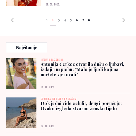
28. 09. 2025.
1
2
3
4
5
6
7
8
Najčitanije
INTERVJU ZA ŽENE.BA
Antonija Čerkez otvorila dušu o ljubavi,
izdaji i uspjehu: "Malo je ljudi kojima
možete vjerovati"
05. 08. 2026.
GEORGINA RODRIGUEZ U KUPAĆEM
Dok jedni vide celulit, drugi poručuju:
Ovako izgleda stvarno žensko tijelo
04. 08. 2026.