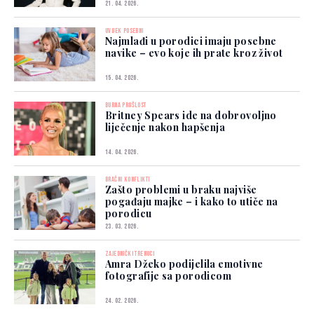
21. 04. 2026.
UVIJEK POSEBNI
Najmlađi u porodici imaju posebne
navike – evo koje ih prate kroz život
15. 04. 2026.
BURNA PROŠLOST
Britney Spears ide na dobrovoljno
liječenje nakon hapšenja
14. 04. 2026.
BRAČNI KONFLIKTI
Zašto problemi u braku najviše
pogađaju majke – i kako to utiče na
porodicu
23. 03. 2026.
ZAJEDNIČKI TRENUCI
Amra Džeko podijelila emotivne
fotografije sa porodicom
24. 02. 2026.