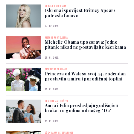
ODNOS S PORODICOM
Iskrena ispovijest Britney Spears
potresla fanove
07. 02. 2026.
METODE RODITELJSTVA
Michelle Obama upozorava: Jedno
pitanje nikad ne postavljajte kćerkama
25. 01. 2026.
DISKRETNA PROSLAVA
Princeza od Walesa svoj 44. rođendan
proslavila u miru i porodičnoj toplini
15. 01. 2026.
DECENIJA ZAJEDNIŠTVA
Amra i Edin proslavljaju godišnjicu
braka: 10 godina od našeg "Da"
11. 01. 2026.
OČEKIVANJA VS. STVARNOST