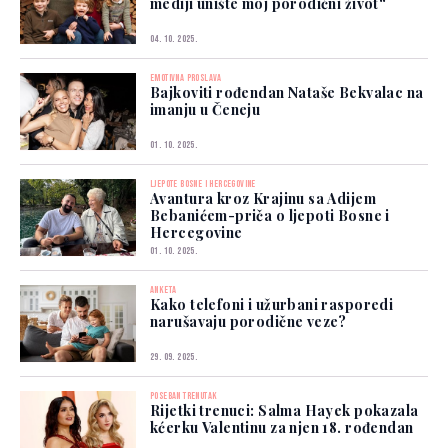
mediji unište moj porodični život“
04. 10. 2025.
EMOTIVNA PROSLAVA
Bajkoviti rođendan Nataše Bekvalac na
imanju u Čeneju
01. 10. 2025.
LJEPOTE BOSNE I HERCEGOVINE
Avantura kroz Krajinu sa Adijem
Bebanićem-priča o ljepoti Bosne i
Hercegovine
01. 10. 2025.
ANKETA
Kako telefoni i užurbani rasporedi
narušavaju porodične veze?
29. 09. 2025.
POSEBAN TRENUTAK
Rijetki trenuci: Salma Hayek pokazala
kćerku Valentinu za njen 18. rođendan