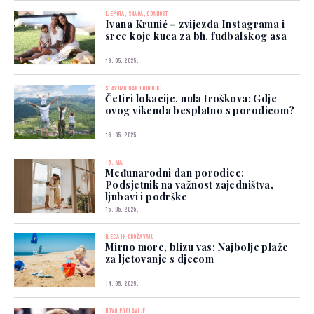
LJEPOTA, SNAGA, ODANOST
Ivana Krunić – zvijezda Instagrama i
srce koje kuca za bh. fudbalskog asa
19. 05. 2025.
SLAVIMO DAN PORODICE
Četiri lokacije, nula troškova: Gdje
ovog vikenda besplatno s porodicom?
16. 05. 2025.
15. MAJ
Međunarodni dan porodice:
Podsjetnik na važnost zajedništva,
ljubavi i podrške
15. 05. 2025.
DJECA IH OBOŽAVAJU
Mirno more, blizu vas: Najbolje plaže
za ljetovanje s djecom
14. 05. 2025.
NOVO POGLAVLJE