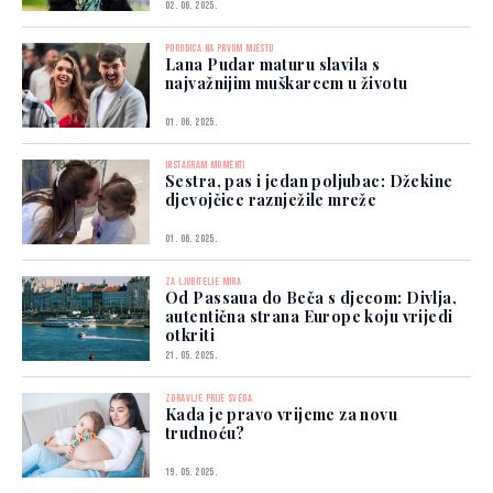
02. 06. 2025.
PORODICA NA PRVOM MJESTU
Lana Pudar maturu slavila s
najvažnijim muškarcem u životu
01. 06. 2025.
INSTAGRAM MOMENTI
Sestra, pas i jedan poljubac: Džekine
djevojčice raznježile mreže
01. 06. 2025.
ZA LJUBITELJE MIRA
Od Passaua do Beča s djecom: Divlja,
autentična strana Europe koju vrijedi
otkriti
21. 05. 2025.
ZDRAVLJE PRIJE SVEGA
Kada je pravo vrijeme za novu
trudnoću?
19. 05. 2025.