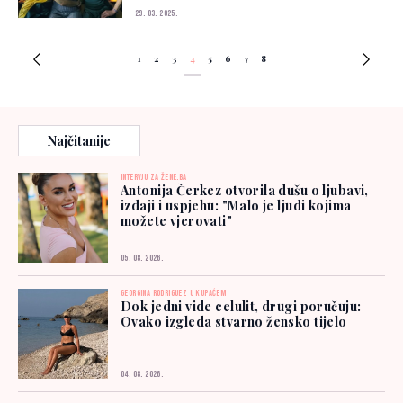
29. 03. 2025.
1
2
3
4
5
6
7
8
Najčitanije
INTERVJU ZA ŽENE.BA
Antonija Čerkez otvorila dušu o ljubavi,
izdaji i uspjehu: "Malo je ljudi kojima
možete vjerovati"
05. 08. 2026.
GEORGINA RODRIGUEZ U KUPAĆEM
Dok jedni vide celulit, drugi poručuju:
Ovako izgleda stvarno žensko tijelo
04. 08. 2026.