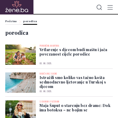
Početna
porodica
porodica
PORODIČNA AVANTURA
Vrtlarenje s djecom budi maštu i jača
povezanost cijele porodice
03. 06. 2025.
VODIČ KROZ CIJENE
Istražili smo koliko vas tačno košta
sedmodnevno ljetovanje u Turskoj s
djecom
03. 06. 2025.
S ISKROM I FILTEROM
Maja Šuput o starenju bez drame: Dok
ima botoksa – ne bojim se