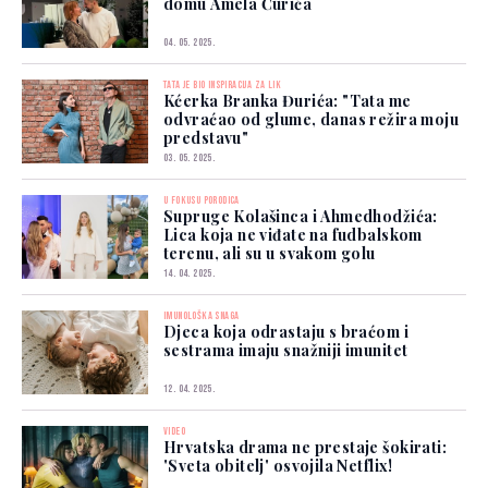
domu Amela Ćurića
04. 05. 2025.
TATA JE BIO INSPIRACIJA ZA LIK
Kćerka Branka Đurića: "Tata me
odvraćao od glume, danas režira moju
predstavu"
03. 05. 2025.
U FOKUSU PORODICA
Supruge Kolašinca i Ahmedhodžića:
Lica koja ne viđate na fudbalskom
terenu, ali su u svakom golu
14. 04. 2025.
IMUNOLOŠKA SNAGA
Djeca koja odrastaju s braćom i
sestrama imaju snažniji imunitet
12. 04. 2025.
VIDEO
Hrvatska drama ne prestaje šokirati:
'Sveta obitelj' osvojila Netflix!