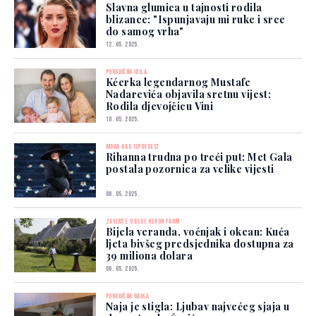
Slavna glumica u tajnosti rodila
blizance: "Ispunjavaju mi ruke i srce
do samog vrha"
12. 05. 2025.
PORODIČNA IDILA
Kćerka legendarnog Mustafe
Nadarevića objavila sretnu vijest:
Rodila djevojčicu Vini
10. 05. 2025.
MODA KAO ISPOVIJEST
Rihanna trudna po treći put: Met Gala
postala pozornica za velike vijesti
06. 05. 2025.
ZAVIRITE U BLUE HERON FARM
Bijela veranda, voćnjak i okean: Kuća
ljeta bivšeg predsjednika dostupna za
39 miliona dolara
06. 05. 2025.
PORODIČNA BAJKA
Naja je stigla: Ljubav najvećeg sjaja u