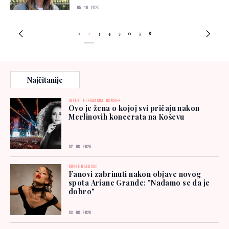
05. 10. 2025.
1
2
3
4
5
6
7
8
Najčitanije
TALENT, ELEGANCIJA, OSMIJEH
Ovo je žena o kojoj svi pričaju nakon
Merlinovih koncerata na Koševu
02. 08. 2026.
BURNE REAKCIJE
Fanovi zabrinuti nakon objave novog
spota Ariane Grande: "Nadamo se da je
dobro"
03. 08. 2026.