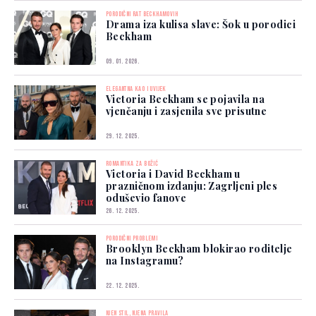
PORODIČNI RAT BECKHAMOVIH
Drama iza kulisa slave: Šok u porodici
Beckham
09. 01. 2026.
ELEGANTNA KAO I UVIJEK
Victoria Beckham se pojavila na
vjenčanju i zasjenila sve prisutne
29. 12. 2025.
ROMANTIKA ZA BOŽIĆ
Victoria i David Beckham u
prazničnom izdanju: Zagrljeni ples
oduševio fanove
26. 12. 2025.
PORODIČNI PROBLEMI
Brooklyn Beckham blokirao roditelje
na Instagramu?
22. 12. 2025.
NJEN STIL, NJENA PRAVILA