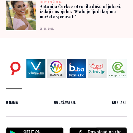
INTERVJU ZA ŽENE.BA
Antonija Čerkez otvorila dušu o ljubavi,
izdaji i uspjehu: "Malo je ljudi kojima
možete vjerovati"
05. 08. 2026.
O nama
Oglašavanje
Kontakt