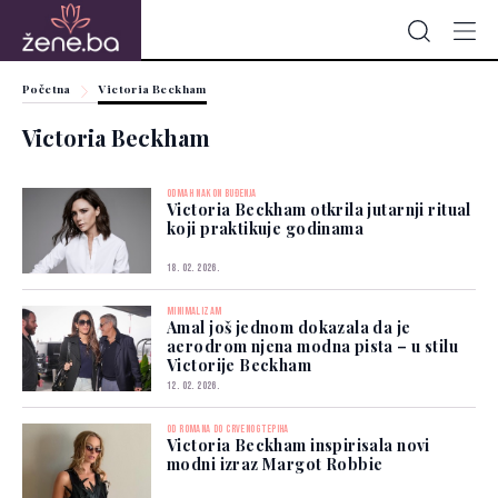
Početna
Victoria Beckham
Victoria Beckham
ODMAH NAKON BUĐENJA
Victoria Beckham otkrila jutarnji ritual
koji praktikuje godinama
18. 02. 2026.
MINIMALIZAM
Amal još jednom dokazala da je
aerodrom njena modna pista – u stilu
Victorije Beckham
12. 02. 2026.
OD ROMANA DO CRVENOG TEPIHA
Victoria Beckham inspirisala novi
modni izraz Margot Robbie