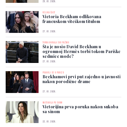
29. 01. 2026.
VELIKA ČAST
Victoria Beckham odlikovana
francuskom viteškom titulom
27. 01. 2026.
TORBA UKRALA SVU PAŽNJU
Šta je nosio David Beckham u
ogromnoj Hermès torbi tokom Pariške
sedmice mode?
27. 01. 2026.
POJAVILI SE U PARIZU
Beckhamovi prvi put zajedno u javnosti
nakon porodične drame
27. 01. 2026.
NASTAVILA PO SVOM
Victorijina prva poruka nakon sukoba
sa sinom
22. 01. 2026.