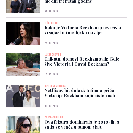
modni trenutak godine
07. 11. 2025.
TEŠKI TRENUCI
Kako je Victoria Beckham prevazišla
vršnjačko i medijsko nasilje
26. 10. 2025.
LUKSUZNE VILE
Unikatni domovi Beckhamovih: Gdje
žive Victoria i David Beckham?
10. 10. 2025.
NOVI DOKUMENTARAC
Netflixov hit dolazi: Intimna priča
Victorije Beckham koju niste znali
09. 10. 2025.
ZABORAVLJENI HIT
Ova frizura dominirala je 2010-ih, a
sada se vraća u punom sjaju