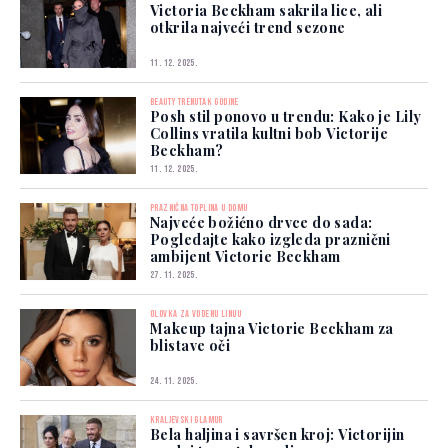
Victoria Beckham sakrila lice, ali
otkrila najveći trend sezone
11. 12. 2025.
BEAUTY TRENUTAK GODINE
Posh stil ponovo u trendu: Kako je Lily
Collins vratila kultni bob Victorije
Beckham?
11. 12. 2025.
PRAZNIČNA TOPLINA U DOMU
Najveće božićno drvce do sada:
Pogledajte kako izgleda praznični
ambijent Victorie Beckham
27. 11. 2025.
OLOVKA ZA VODENU LINIJU
Makeup tajna Victorie Beckham za
blistave oči
24. 11. 2025.
KRALJEVSKI GLAMUR
Bela haljina i savršen kroj: Victorijin