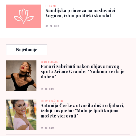
LIFESTYLE
Saudijska princeza na naslovnici
Voguea, izbio politički skandal
03. 06. 2018.
Najčitanije
BURNE REAKCIJE
Fanovi zabrinuti nakon objave novog
spota Ariane Grande: "Nadamo se da je
dobro"
03. 08. 2026.
INTERVJU ZA ŽENE.BA
Antonija Čerkez otvorila dušu o ljubavi,
izdaji i uspjehu: "Malo je ljudi kojima
možete vjerovati"
05. 08. 2026.