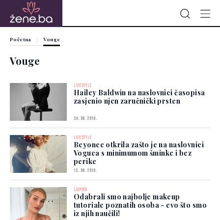
Početna
Vouge
Vouge
LIFESTYLE
Hailey Baldwin na naslovnici časopisa
zasjenio njen zaručnički prsten
24. 08. 2018.
LIFESTYLE
Beyonce otkrila zašto je na naslovnici
Voguea s minimumom šminke i bez
perike
13. 08. 2018.
LJEPOTA
Odabrali smo najbolje makeup
tutoriale poznatih osoba - evo što smo
iz njih naučili!