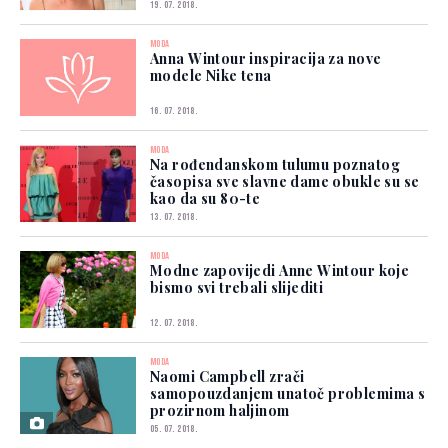
19. 07. 2018.
MODA
Anna Wintour inspiracija za nove
modele Nike tena
16. 07. 2018.
MODA
Na rođendanskom tulumu poznatog
časopisa sve slavne dame obukle su se
kao da su 80-te
13. 07. 2018.
MODA
Modne zapovijedi Anne Wintour koje
bismo svi trebali slijediti
12. 07. 2018.
MODA
Naomi Campbell zrači
samopouzdanjem unatoč problemima s
prozirnom haljinom
05. 07. 2018.